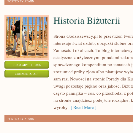
POSTED BY ADMIN
Historia Biżuterii
Strona Godziszewscy.pl to przestrzeń twor
interesuje świat ozdób, obrączki ślubne o
Zamościu i okolicach. To blog internetowy,
estetyczne z użytecznymi poradami zakupo
sprawdzonego kompendium po tematach jub
FEBRUARY - 1 - 2026
zrozumieć próby złota albo planujesz wybór
ON
COMMENTS OFF
sam raz. Nowości na stronie Porady dla Ku
HISTORIA
uwagi pozostaje piękno oraz jakość. Biżuter
BIŻUTERII
często pamiątka – coś, co przechodzi z po
na stronie znajdziesz podejście rozsądne,
wyroby
[ Read More ]
POSTED BY ADMIN