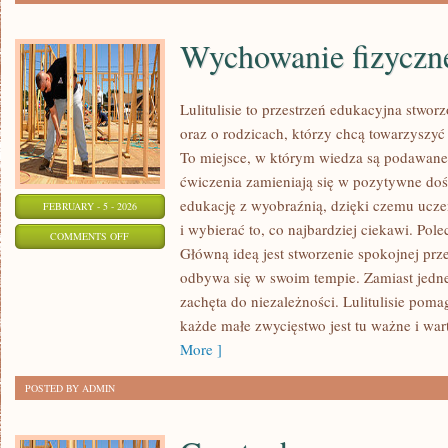
Wychowanie fizyczn
Lulitulisie to przestrzeń edukacyjna stwo
oraz o rodzicach, którzy chcą towarzyszy
To miejsce, w którym wiedza są podawane
ćwiczenia zamieniają się w pozytywne doś
edukację z wyobraźnią, dzięki czemu ucz
FEBRUARY - 5 - 2026
i wybierać to, co najbardziej ciekawi. Pol
ON
COMMENTS OFF
Główną ideą jest stworzenie spokojnej prze
WYCHOWANIE
odbywa się w swoim tempie. Zamiast jednej
FIZYCZNE
zachęta do niezależności. Lulitulisie pom
(WF)
każde małe zwycięstwo jest tu ważne i war
More ]
POSTED BY ADMIN