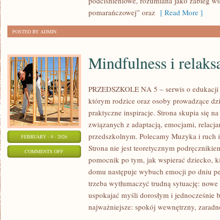
podciśnieniowe, rozumiana jako zabieg ws
pomarańczowej” oraz
[ Read More ]
POSTED BY ADMIN
Mindfulness i relaks
PRZEDSZKOLE NA 5 – serwis o edukacji 
którym rodzice oraz osoby prowadzące dzi
praktyczne inspiracje. Strona skupia się 
związanych z adaptacją, emocjami, relacj
przedszkolnym. Polecamy Muzyka i ruch i P
FEBRUARY - 9 - 2026
Strona nie jest teoretycznym podręcznikie
ON
COMMENTS OFF
pomocnik po tym, jak wspierać dziecko, ki
MINDFULNESS
domu następuje wybuch emocji po dniu pe
I
trzeba wytłumaczyć trudną sytuację: nowe 
RELAKSACJA
uspokajać myśli dorosłym i jednocześnie 
najważniejsze: spokój wewnętrzny, zaradn