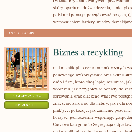
(Wielka Brytania). Motywem przewodnim bl
(WIELKA
skóry oparta na doświadczeniu, a nie tylko
BRYTANIA/USA)
polska.pl pomaga porządkować pojęcia, t
wzmacnianiem bariery, między demakijaż
POSTED BY ADMIN
Biznes a recykling
makmetalik.pl to centrum praktycznych 
ponownego wykorzystania oraz skupu suro
osób i firm, które chcą lepiej rozumieć, ja
wtórnych, jak przygotować odpady do sprz
sortowania oraz dlaczego właściwe postę
FEBRUARY - 23 - 2026
znaczenie zarówno dla natury, jak i dla por
ON
COMMENTS OFF
praktyce: pokazuje, jak zamienić pozornie
BIZNES
korzyść, jednocześnie wspierając gospoda
A
Ciekawe kategorie to Segregacja odpadów 
RECYKLING
makmetalik.pl jest to, że recykling to nie 