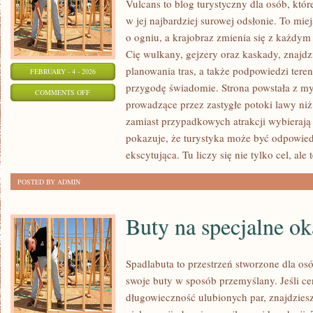
Vulcans to blog turystyczny dla osób, któ
w jej najbardziej surowej odsłonie. To miejs
o ogniu, a krajobraz zmienia się z każdym 
Cię wulkany, gejzery oraz kaskady, znajd
planowania tras, a także podpowiedzi tere
FEBRUARY - 4 - 2026
przygodę świadomie. Strona powstała z myś
ON
COMMENTS OFF
prowadzące przez zastygłe potoki lawy niż 
KLIFY
zamiast przypadkowych atrakcji wybierają 
I
pokazuje, że turystyka może być odpowied
WYBRZEŻA
ekscytująca. Tu liczy się nie tylko cel, ale 
POSTED BY ADMIN
Buty na specjalne ok
Spadlabuta to przestrzeń stworzone dla osó
swoje buty w sposób przemyślany. Jeśli ce
długowieczność ulubionych par, znajdziesz