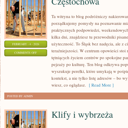
Częstochowa
Ta witryna to blog podróżniczy nakierowa
porządkujemy pomysły na poznawanie miast 
praktycznych podpowiedzi, weekendowych
kilka dni, znajdziesz tu przewodniki pisan
użyteczność. To Śląsk bez nadęcia, ale z ci
FEBRUARY - 4 - 2026
teraźniejszości. W centrum opowieści stoi
ON
COMMENTS OFF
tętniących życiem centrów po spokojne par
CZĘSTOCHOWA
pejzaży po kulturę. Ten blog odkrywa popul
wyszukuje perełki, które umykają w pośpie
kontekst, a nie tylko listę adresów – bo w
wiesz, co oglądasz.
[ Read More ]
POSTED BY ADMIN
Klify i wybrzeża