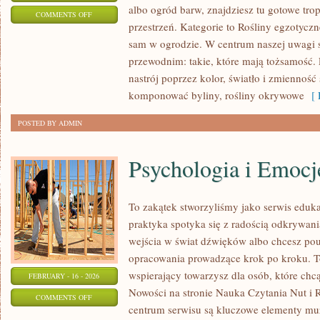
albo ogród barw, znajdziesz tu gotowe tropy
ON
COMMENTS OFF
przestrzeń. Kategorie to Rośliny egzotycz
OGRODY
sam w ogrodzie. W centrum naszej uwagi
TEMATYCZNE
przewodnim: takie, które mają tożsamość
nastrój poprzez kolor, światło i zmiennoś
komponować byliny, rośliny okrywowe
[ 
POSTED BY ADMIN
Psychologia i Emocj
To zakątek stworzyliśmy jako serwis eduk
praktyka spotyka się z radością odkrywania
wejścia w świat dźwięków albo chcesz pouk
opracowania prowadzące krok po kroku. To n
wspierający towarzysz dla osób, które chcą
FEBRUARY - 16 - 2026
Nowości na stronie Nauka Czytania Nut i R
ON
COMMENTS OFF
centrum serwisu są kluczowe elementy mu
PSYCHOLOGIA