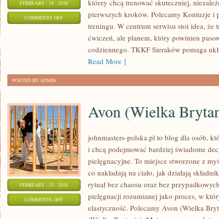
którzy chcą trenować skuteczniej, niezależ
FEBRUARY - 24 - 2026
pierwszych kroków. Polecamy Kontuzje i pr
ON
COMMENTS OFF
treningu. W centrum serwisu stoi idea, że t
PLANOWANIE
ćwiczeń, ale planem, który powinien paso
TRENINGU
codziennego. TKKF Sieraków pomaga ukła
Read More ]
POSTED BY ADMIN
Avon (Wielka Bryta
johnmasters-polska.pl to blog dla osób, kt
i chcą podejmować bardziej świadome dec
pielęgnacyjne. To miejsce stworzone z myśl
co nakładają na ciało, jak działają składn
rytuał bez chaosu oraz bez przypadkowych
FEBRUARY - 23 - 2026
pielęgnacji rozumianej jako proces, w który
ON
COMMENTS OFF
elastyczność. Polecamy Avon (Wielka Bry
AVON