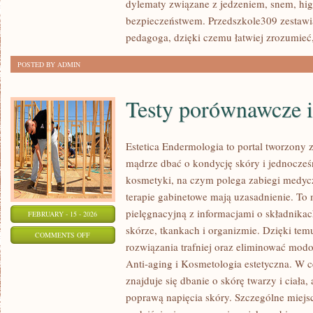
dylematy związane z jedzeniem, snem, hig
bezpieczeństwem. Przedszkole309 zestawia
pedagoga, dzięki czemu łatwiej zrozumieć
POSTED BY ADMIN
Testy porównawcze i
Estetica Endermologia to portal tworzony 
mądrze dbać o kondycję skóry i jednocześn
kosmetyki, na czym polega zabiegi medycz
terapie gabinetowe mają uzasadnienie. To 
pielęgnacyjną z informacjami o składnika
FEBRUARY - 15 - 2026
skórze, tkankach i organizmie. Dzięki te
ON
COMMENTS OFF
rozwiązania trafniej oraz eliminować modo
TESTY
Anti-aging i Kosmetologia estetyczna. W 
PORÓWNAWCZE
znajduje się dbanie o skórę twarzy i ciała,
I
poprawą napięcia skóry. Szczególne miejs
RANKINGI