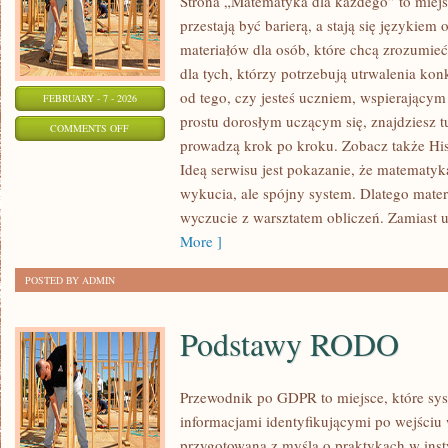
Strona „Matematyka dla każdego” to miejs
przestają być barierą, a stają się językiem 
materiałów dla osób, które chcą zrozumie
dla tych, którzy potrzebują utrwalenia ko
od tego, czy jesteś uczniem, wspierający
FEBRUARY - 7 - 2026
prostu dorosłym uczącym się, znajdziesz 
ON
COMMENTS OFF
prowadzą krok po kroku. Zobacz także His
MATEMATYCZNE
Ideą serwisu jest pokazanie, że matematyka
CIEKAWOSTKI
wykucia, ale spójny system. Dlatego materi
I
wyczucie z warsztatem obliczeń. Zamiast 
ZAGADKI
More ]
POSTED BY ADMIN
Podstawy RODO
Przewodnik po GDPR to miejsce, które sy
informacjami identyfikującymi po wejściu
przygotowana z myślą o praktykach w insty