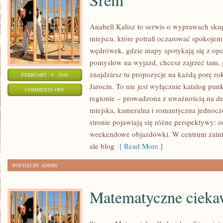
Anabell Kalisz to serwis o wyprawach sku
miejscu, które potrafi oczarować spokojem
wędrówek, gdzie mapy spotykają się z opo
pomysłów na wyjazd, chcesz zajrzeć tam, 
znajdziesz tu propozycje na każdą porę ro
FEBRUARY - 8 - 2026
Jarocin. To nie jest wyłącznie katalog pu
ON
COMMENTS OFF
regionie – prowadzona z uważnością na det
ŚREM
miejska, kameralna i romantyczna jednocz
stronie pojawiają się różne perspektywy: 
weekendowe objazdówki. W centrum zainter
ale blog
[ Read More ]
POSTED BY ADMIN
Matematyczne ciekaw