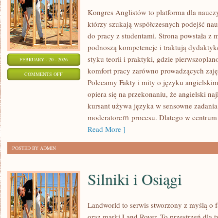
Kongres Anglistów to platforma dla nauczy
którzy szukają współczesnych podejść nau
do pracy z studentami. Strona powstała z m
podnoszą kompetencje i traktują dydaktyk
styku teorii i praktyki, gdzie pierwszoplan
FEBRUARY - 20 - 2026
komfort pracy zarówno prowadzących zajęc
ON
COMMENTS OFF
Polecamy Fakty i mity o języku angielskim
MOTYWACJA
opiera się na przekonaniu, że angielski naj
I
kursant używa języka w sensowne zadania, 
STRATEGIE
moderatoreｍ procesu. Dlatego w centrum 
NAUKI
Read More ]
POSTED BY ADMIN
Silniki i Osiągi
Landworld to serwis stworzony z myślą o 
oraz marki Land Rover. To przestrzeń dla t