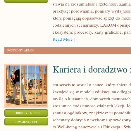
stawia na zrozumiałość i rzetelność. Zami
RETRO
praktykę: porównania, pomiary wydajnośc
PC
które pomagają dopasować sprzęt do możli
I
codziennych scenariuszy. LAKOM opisuje PC
HISTORIA
ekosystem: procesory, karty graficzne, p
HARDWARE’U
Read More ]
POSTED BY ADMIN
Kariera i doradztw
ten serwis to wortal o nauce, który zbiera
kształcić się w modelu edukacji na odległ
myślą o kursantach, domowych mentorach 
zrozumieć codzienność zdalnych lekcji. Jeś
zamiast ogólników, znajdziesz tu poradniki
FEBRUARY - 6 - 2026
schematy dobrych nawyków i sprawdzonyc
ON
COMMENTS OFF
to Well-being nauczyciela i Edukacja i Szko
KARIERA