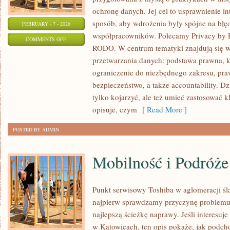
ochronę danych. Jej cel to usprawnienie in
sposób, aby wdrożenia były spójne na błęd
FEBRUARY - 7 - 2026
współpracowników. Polecamy Privacy by D
ON
COMMENTS OFF
RODO. W centrum tematyki znajdują się w
PODSTAWY
przetwarzania danych: podstawa prawna, k
RODO
ograniczenie do niezbędnego zakresu, praw
bezpieczeństwo, a także accountability. D
tylko kojarzyć, ale też umieć zastosować
opisuje, czym
[ Read More ]
POSTED BY ADMIN
Mobilność i Podróż
Punkt serwisowy Toshiba w aglomeracji ślą
najpierw sprawdzamy przyczynę problemu
najlepszą ścieżkę naprawy. Jeśli interesu
w Katowicach, ten opis pokaże, jak podch