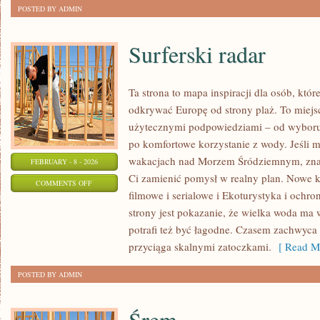
POSTED BY ADMIN
Surferski radar
Ta strona to mapa inspiracji dla osób, któ
odkrywać Europę od strony plaż. To miejsc
użytecznymi podpowiedziami – od wyboru 
po komfortowe korzystanie z wody. Jeśli 
wakacjach nad Morzem Śródziemnym, znajd
FEBRUARY - 8 - 2026
Ci zamienić pomysł w realny plan. Nowe ka
ON
COMMENTS OFF
filmowe i serialowe i Ekoturystyka i ochr
SURFERSKI
strony jest pokazanie, że wielka woda ma w
RADAR
potrafi też być łagodne. Czasem zachwyca
przyciąga skalnymi zatoczkami.
[ Read Mo
POSTED BY ADMIN
Śrem