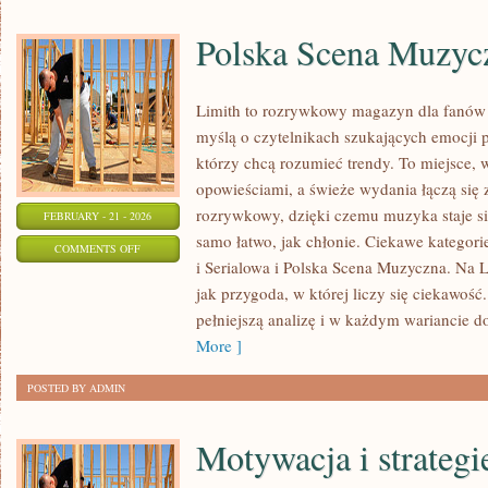
Polska Scena Muzyc
Limith to rozrywkowy magazyn dla fanów 
myślą o czytelnikach szukających emocji po
którzy chcą rozumieć trendy. To miejsce, 
opowieściami, a świeże wydania łączą się 
rozrywkowy, dzięki czemu muzyka staje się 
FEBRUARY - 21 - 2026
samo łatwo, jak chłonie. Ciekawe kategori
ON
COMMENTS OFF
i Serialowa i Polska Scena Muzyczna. Na 
POLSKA
jak przygoda, w której liczy się ciekawość.
SCENA
pełniejszą analizę i w każdym wariancie d
MUZYCZNA
More ]
POSTED BY ADMIN
Motywacja i strategi