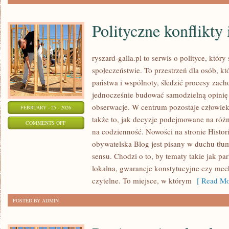
Polityczne konflikty 
ryszard-galla.pl to serwis o polityce, który
społeczeństwie. To przestrzeń dla osób, 
państwa i wspólnoty, śledzić procesy zac
jednocześnie budować samodzielną opinię
obserwacje. W centrum pozostaje człowiek
FEBRUARY - 25 - 2026
także to, jak decyzje podejmowane na różn
ON
COMMENTS OFF
na codzienność. Nowości na stronie Histori
POLITYCZNE
obywatelska Blog jest pisany w duchu tłum
KONFLIKTY
sensu. Chodzi o to, by tematy takie jak pa
I
lokalna, gwarancje konstytucyjne czy mech
KRYZYSY
czytelne. To miejsce, w którym
[ Read Mo
POSTED BY ADMIN