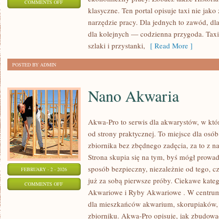
ON
COMMENTS OFF
klasyczne. Ten portal opisuje taxi nie jako
PRAWO
narzędzie pracy. Dla jednych to zawód, dl
DROGOWE
dla kolejnych — codzienna przygoda. Taxi
I
szlaki i przystanki,
[ Read More ]
PRZEPISY
POSTED BY ADMIN
Nano Akwaria
Akwa-Pro to serwis dla akwarystów, w kt
od strony praktycznej. To miejsce dla osó
zbiornika bez zbędnego zadęcia, za to z n
Strona skupia się na tym, byś mógł prowa
sposób bezpieczny, niezależnie od tego, cz
FEBRUARY - 2 - 2026
już za sobą pierwsze próby. Ciekawe kateg
ON
COMMENTS OFF
Akwariowe i Ryby Akwariowe . W centrum 
NANO
dla mieszkańców akwarium, skorupiaków, c
AKWARIA
zbiorniku. Akwa-Pro opisuje, jak zbudowa