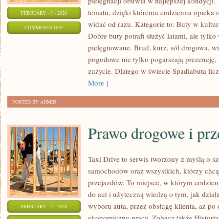
pielęgnacji obuwia w najlepszej kondycji
tematu, dzięki któremu codzienna opieka o b
FEBRUARY - 3 - 2026
widać od razu. Kategorie to: Buty w kultur
ON
COMMENTS OFF
Dobre buty potrafi służyć latami, ale tylk
BUTY
pielęgnowane. Brud, kurz, sól drogowa, w
NA
pogodowe nie tylko pogarszają prezencję, 
SPECJALNE
zużycie. Dlatego w świecie Spadlabuta lic
OKAZJE
More ]
POSTED BY ADMIN
Prawo drogowe i prz
Taxi Drive to serwis tworzony z myślą o sz
samochodów oraz wszystkich, którzy chcą 
przejazdów. To miejsce, w którym codzien
do aut i użyteczną wiedzą o tym, jak dzia
wyboru auta, przez obsługę klienta, aż po 
FEBRUARY - 3 - 2026
ekonomiczny pracy. Zobacz także Historia