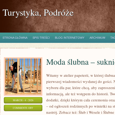
Turystyka, Podróże
STRONA GŁÓWNA
SPIS TREŚCI
BLOG INTERNETOWY
ARCHIWUM
TA
Moda ślubna – suknie
Witamy w atelier papeterii, w której ślubn
pierwszej wiadomości wysłanej do gości. N
wyboru dla par, które chcą, aby zaproszeni
informacją, ale też wstępem do historii. T
dodatki, dzięki którym cała ceremonia oraz
MARCH - 4 - 2026
– od ogłoszeń rodzinnych po winietki na st
ON
COMMENTS OFF
nastrój. Zobacz też: Ślub i Wesele i Ślubn
MODA