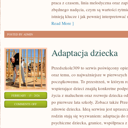
praca z czasem, linia melodyczna oraz za
I
zbędnego nadęcia, czym są wartości rytmic
EMOCJE
istnieją klucze i jak pewniej interpretować
W
Read More ]
ŚPIEWIE
POSTED BY ADMIN
Adaptacja dziecka
Przedszkole309 to serwis poświęcony opi
oraz temu, co najważniejsze w pierwszych
początkowemu. To przestrzeń, w którym ro
wspierające dzieci znajdą konkretne podpo
życia z maluchem oraz rozwoju dziecka o
FEBRUARY - 15 - 2026
po pierwsze lata szkoły. Zobacz także Prze
ON
COMMENTS OFF
zdrowie dziecka. Ideą serwisu jest upraszc
ADAPTACJA
rodzin stają się wyzwaniem: adaptacja do 
DZIECKA
psychiczne dziecka, granice, współpraca z