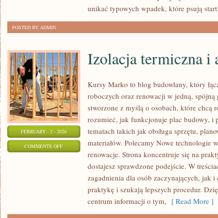
unikać typowych wpadek, które psują start
POSTED BY ADMIN
Izolacja termiczna i
Kursy Marko to blog budowlany, który łącz
roboczych oraz renowacji w jedną, spójną 
stworzone z myślą o osobach, które chcą r
rozumieć, jak funkcjonuje plac budowy, i
tematach takich jak obsługa sprzętu, plano
FEBRUARY - 2 - 2026
materiałów. Polecamy Nowe technologie w
ON
COMMENTS OFF
renowacje. Strona koncentruje się na prakt
IZOLACJA
dostajesz sprawdzone podejście. W treścia
TERMICZNA
zagadnienia dla osób zaczynających, jak i 
I
praktykę i szukają lepszych procedur. Dzię
AKUSTYCZNA
centrum informacji o tym,
[ Read More ]