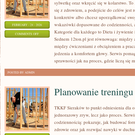
sylwetkę oraz wkręcić się w kolarstwo. To 
się z zdrowiem, a podejście do celów jest r
konkretów albo chcesz uporządkować swoje
wskazówki dopasowane do codzienności, a 
FEBRUARY - 24 - 2026
Kategorie dla każdego to Dieta i żywienie 
ON
COMMENTS OFF
Sednem 12ton.pl jest równowaga: między 
SUPLEMENTY
między ćwiczeniami z obciążeniem a pracą
I
jedzenia a komfortem głowy. Serwis pomag
ODŻYWKI
sprawności jak na proces, gdzie liczą się m
POSTED BY ADMIN
Planowanie treningu
TKKF Sieraków to punkt odniesienia dla os
jednorazowy zryw, lecz jako proces. Serwi
codziennością: pokazuje, jak budować for
zdrowie oraz jak rozwijać nawyki w duchu f