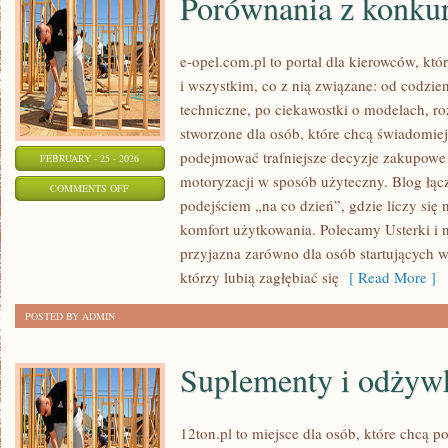
Porównania z konku
e-opel.com.pl to portal dla kierowców, któ
i wszystkim, co z nią związane: od codzien
techniczne, po ciekawostki o modelach, ro
stworzone dla osób, które chcą świadomie
podejmować trafniejsze decyzje zakupowe 
FEBRUARY - 25 - 2026
motoryzacji w sposób użyteczny. Blog łą
ON
COMMENTS OFF
podejściem „na co dzień”, gdzie liczy się ni
PORÓWNANIA
komfort użytkowania. Polecamy Usterki i n
Z
przyjazna zarówno dla osób startujących w
KONKURENCJĄ
którzy lubią zagłębiać się
[ Read More ]
POSTED BY ADMIN
Suplementy i odżyw
12ton.pl to miejsce dla osób, które chcą 