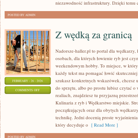
niezawodność infrastruktury. Dzięki temu 
POSTED BY ADMIN
Z wędką za granicą
Nadorsze-haller.pl to portal dla wędkarzy,
osobach, dla których łowienie ryb jest czy
weekendowym hobby. To miejsce, w którym
każdy tekst ma pomagać łowić skuteczniej i
szukasz konkretnych wskazówek, chcesz 
FEBRUARY - 26 - 2026
do sprzętu, albo po prostu lubisz czytać o
ON
COMMENTS OFF
realiach, znajdziesz tu przyjazną przestrze
Z
Kulinaria z ryb i Wędkarstwo miejskie. Str
WĘDKĄ
początkujących oraz dla obytych wędkarzy,
ZA
technikę. Jedni docenią proste wyjaśnieni
GRANICĄ
który decyduje o
[ Read More ]
POSTED BY ADMIN