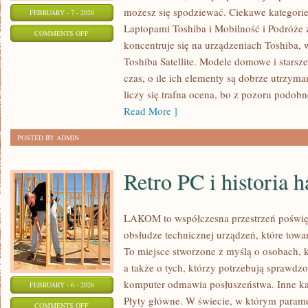
możesz się spodziewać. Ciekawe kategorie
FEBRUARY - 7 - 2026
Laptopami Toshiba i Mobilność i Podróże 
ON
COMMENTS OFF
koncentruje się na urządzeniach Toshiba, 
MOBILNOŚĆ
Toshiba Satellite. Modele domowe i starsze 
I
czas, o ile ich elementy są dobrze utrzyma
PODRÓŻE
liczy się trafna ocena, bo z pozoru podo
Z
Read More ]
LAPTOPEM
POSTED BY ADMIN
Retro PC i historia 
LAKOM to współczesna przestrzeń poświ
obsłudze technicznej urządzeń, które tow
To miejsce stworzone z myślą o osobach, 
a także o tych, którzy potrzebują sprawdz
komputer odmawia posłuszeństwa. Inne kat
FEBRUARY - 6 - 2026
Płyty główne. W świecie, w którym param
ON
COMMENTS OFF