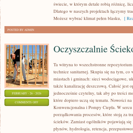
świecie, w którym detale robią różnicę, li
ŚLUBNA
Dlatego w naszych projektach łączymy tra
–
Możesz wybrać klimat pełen blasku,
[ Rea
SUKNIE
I
POSTED BY ADMIN
GARNITURY
Oczyszczalnie Ście
Ta witryna to wszechstronne repozytorium
technice sanitarnej. Skupia się na tym, co 
miastach i gminach: sieci wodociągowe, u
także kanalizację deszczową. Całość jest 
jednocześnie czytelny, tak aby po treści m
FEBRUARY - 26 - 2026
które dopiero uczą się tematu. Nowości na 
ON
COMMENTS OFF
Konwencjonalna i Pompy Ciepła. W sercu s
OCZYSZCZALNIE
porządkowania procesów, które stoją za t
ŚCIEKÓW
ścieków. Zamiast ogólników pojawiają się
płynów, hydrologia, retencja, przepustowo