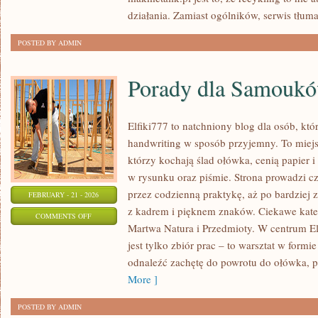
działania. Zamiast ogólników, serwis tłuma
POSTED BY ADMIN
Porady dla Samouk
Elfiki777 to natchniony blog dla osób, któ
handwriting w sposób przyjemny. To miejs
którzy kochają ślad ołówka, cenią papier 
w rysunku oraz piśmie. Strona prowadzi cz
przez codzienną praktykę, aż po bardziej
FEBRUARY - 21 - 2026
z kadrem i pięknem znaków. Ciekawe kateg
ON
COMMENTS OFF
Martwa Natura i Przedmioty. W centrum Elfi
PORADY
jest tylko zbiór prac – to warsztat w form
DLA
odnaleźć zachętę do powrotu do ołówka, pi
SAMOUKÓW
More ]
POSTED BY ADMIN