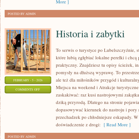
More ]
POSTED BY ADMIN
Historia i zabytki
To serwis o turystyce po Lubelszczyźnie, 
które lubią zgłębiać lokalne perełki i ch
praktyczny. Znajdziesz tu opisy ścieżek, i
pomysły na dłuższą wyprawę. To przestrzeń
ale też dla miłośników przygód i kulturaln
FEBRUARY - 5 - 2026
Miejsca na weekend i Atrakcje turystyczne
ON
COMMENTS OFF
zaskakiwać: raz kusi nastrojowymi zakąt
HISTORIA
dziką przyrodą. Dlatego na stronie pojawia
I
dopasowywać kierunek do nastroju i pory 
ZABYTKI
przechadzek po chłodniejsze eskapady. W
doświadczenie z drogi:
[ Read More ]
POSTED BY ADMIN