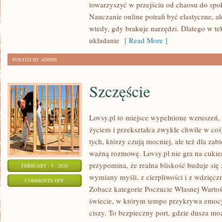
towarzyszyć w przejściu od chaosu do spok
I
Nauczanie online potrafi być elastyczne, a
DORADZTWO
wtedy, gdy brakuje narzędzi. Dlatego w te
ZAWODOWE
układanie
[ Read More ]
POSTED BY ADMIN
Szczęście
Lovsy.pl to miejsce wypełnione wzruszeń, 
życiem i przekształca zwykłe chwile w coś
tych, którzy czują mocniej, ale też dla za
ważną rozmowę. Lovsy.pl nie gra na cukie
przypomina, że realna bliskość buduje się z
FEBRUARY - 5 - 2026
wymiany myśli, z cierpliwości i z wdzięczn
ON
COMMENTS OFF
Zobacz kategorie Poczucie Własnej Wartoś
SZCZĘŚCIE
świecie, w którym tempo przykrywa emocje
ciszy. To bezpieczny port, gdzie dusza moż