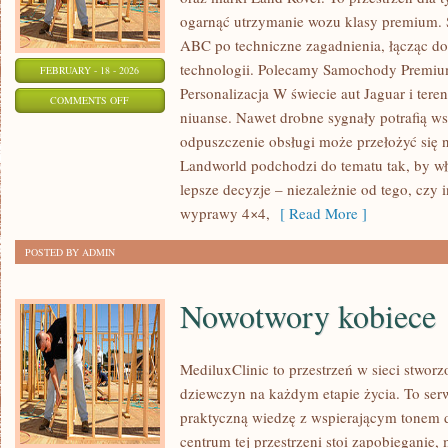
ogarnąć utrzymanie wozu klasy premium. S
ABC po techniczne zagadnienia, łącząc do
technologii. Polecamy Samochody Premium
FEBRUARY - 18 - 2026
Personalizacja W świecie aut Jaguar i tere
ON
COMMENTS OFF
niuanse. Nawet drobne sygnały potrafią w
SILNIKI
odpuszczenie obsługi może przełożyć się 
I
Landworld podchodzi do tematu tak, by w
OSIĄGI
lepsze decyzje – niezależnie od tego, czy i
wyprawy 4×4,
[ Read More ]
POSTED BY ADMIN
Nowotwory kobiece
MediluxClinic to przestrzeń w sieci stwor
dziewczyn na każdym etapie życia. To serw
praktyczną wiedzę z wspierającym tonem
centrum tej przestrzeni stoi zapobieganie,