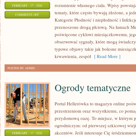
rozumienie własnego ciała. Wpisy powstają 
FEBRUARY - 17 - 2026
tematy, które często bywają złożone, a je
ON
COMMENTS OFF
Kategorie Płodność i niepłodność i Infekc
NOWOTWORY
przenoszone drogą płciową. Na łamach Med
KOBIECE
poświęcone cyklowi miesiączkowemu, jego
obserwować sygnały, które mogą świadczy
typowe objawy takie jak bolesne miesiącz
krwawienia, zespół
[ Read More ]
POSTED BY ADMIN
Ogrody tematyczne
Portal Hellerówka to magazyn online poś
przestrzeniom oraz wszystkiemu, co poma
przydomową oazę. To miejsce, w którym p
ogrodniczym: od pierwszej szkicowej wizji
akcentów. Jeśli interesuje Cię śródziemno
FEBRUARY - 17 - 2026