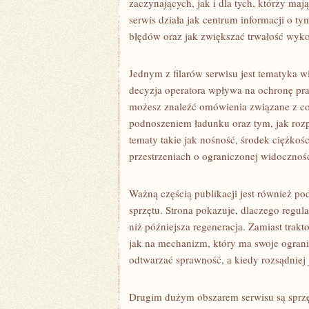
zaczynających, jak i dla tych, którzy maj
serwis działa jak centrum informacji o t
błędów oraz jak zwiększać trwałość wyk
Jednym z filarów serwisu jest tematyka w
decyzja operatora wpływa na ochronę pra
możesz znaleźć omówienia związane z c
podnoszeniem ładunku oraz tym, jak roz
tematy takie jak nośność, środek ciężkoś
przestrzeniach o ograniczonej widocznośc
Ważną częścią publikacji jest również pod
sprzętu. Strona pokazuje, dlaczego regul
niż późniejsza regeneracja. Zamiast trakto
jak na mechanizm, który ma swoje ogranic
odtwarzać sprawność, a kiedy rozsądniej 
Drugim dużym obszarem serwisu są sprzęt