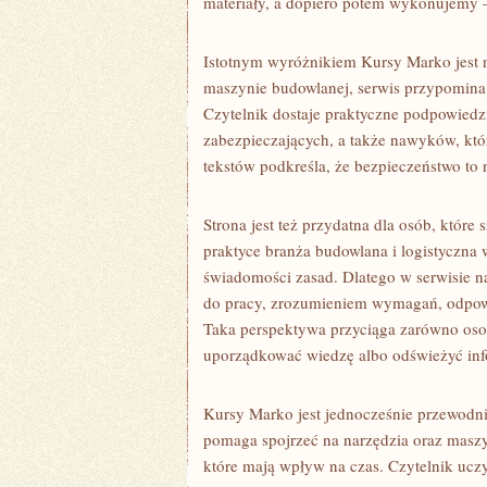
materiały, a dopiero potem wykonujemy —
Istotnym wyróżnikiem Kursy Marko jest n
maszynie budowlanej, serwis przypomina o
Czytelnik dostaje praktyczne podpowiedz
zabezpieczających, a także nawyków, któr
tekstów podkreśla, że bezpieczeństwo to 
Strona jest też przydatna dla osób, któr
praktyce branża budowlana i logistyczna 
świadomości zasad. Dlatego w serwisie n
do pracy, zrozumieniem wymagań, odpowie
Taka perspektywa przyciąga zarówno osob
uporządkować wiedzę albo odświeżyć inf
Kursy Marko jest jednocześnie przewodn
pomaga spojrzeć na narzędzia oraz maszyn
które mają wpływ na czas. Czytelnik ucz