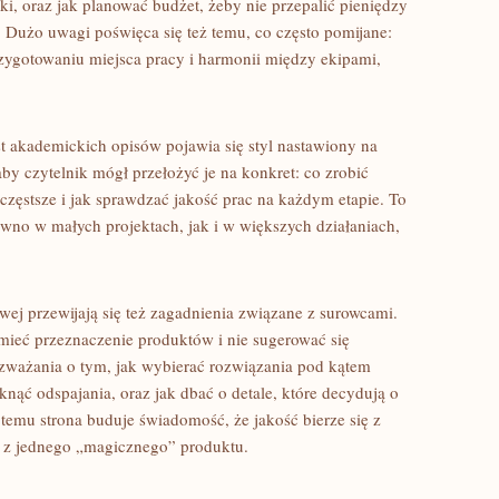
i, oraz jak planować budżet, żeby nie przepalić pieniędzy
b. Dużo uwagi poświęca się też temu, co często pomijane:
zygotowaniu miejsca pracy i harmonii między ekipami,
t akademickich opisów pojawia się styl nastawiony na
 aby czytelnik mógł przełożyć je na konkret: co zrobić
jczęstsze i jak sprawdzać jakość prac na każdym etapie. To
ówno w małych projektach, jak i w większych działaniach,
ej przewijają się też zagadnienia związane z surowcami.
umieć przeznaczenie produktów i nie sugerować się
ozważania o tym, jak wybierać rozwiązania pod kątem
iknąć odspajania, oraz jak dbać o detale, które decydują o
 temu strona buduje świadomość, że jakość bierze się z
 z jednego „magicznego” produktu.