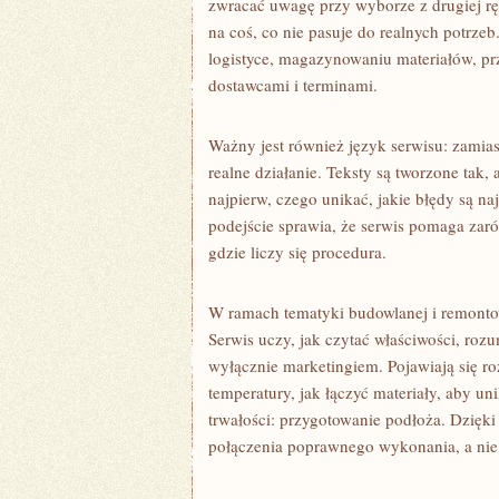
zwracać uwagę przy wyborze z drugiej ręk
na coś, co nie pasuje do realnych potrze
logistyce, magazynowaniu materiałów, pr
dostawcami i terminami.
Ważny jest również język serwisu: zamias
realne działanie. Teksty są tworzone tak,
najpierw, czego unikać, jakie błędy są na
podejście sprawia, że serwis pomaga zar
gdzie liczy się procedura.
W ramach tematyki budowlanej i remontow
Serwis uczy, jak czytać właściwości, roz
wyłącznie marketingiem. Pojawiają się r
temperatury, jak łączyć materiały, aby un
trwałości: przygotowanie podłoża. Dzięki
połączenia poprawnego wykonania, a nie