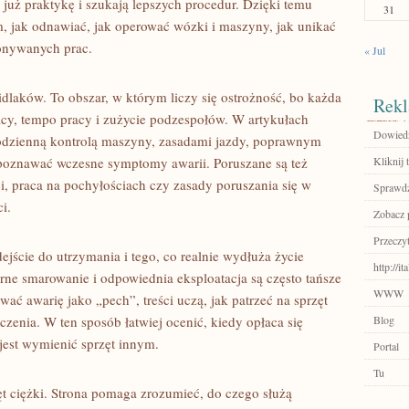
ą już praktykę i szukają lepszych procedur. Dzięki temu
31
ym, jak odnawiać, jak operować wózki i maszyny, jak unikać
onywanych prac.
« Jul
idlaków. To obszar, w którym liczy się ostrożność, bo każda
Rekl
cy, tempo pracy i zużycie podzespołów. W artykułach
Dowiedz
odzienną kontrolą maszyny, zasadami jazdy, poprawnym
poznawać wczesne symptomy awarii. Poruszane są też
Kliknij 
ci, praca na pochyłościach czy zasady poruszania się w
Sprawdź
i.
Zobacz 
Przeczyt
ejście do utrzymania i tego, co realnie wydłuża życie
http://it
arne smarowanie i odpowiednia eksploatacja są często tańsze
WWW
wać awarię jako „pech”, treści uczą, jak patrzeć na sprzęt
zenia. W ten sposób łatwiej ocenić, kiedy opłaca się
Blog
jest wymienić sprzęt innym.
Portal
Tu
 ciężki. Strona pomaga zrozumieć, do czego służą