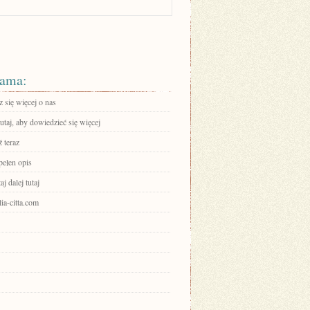
ama:
 się więcej o nas
tutaj, aby dowiedzieć się więcej
 teraz
pełen opis
aj dalej tutaj
alia-citta.com