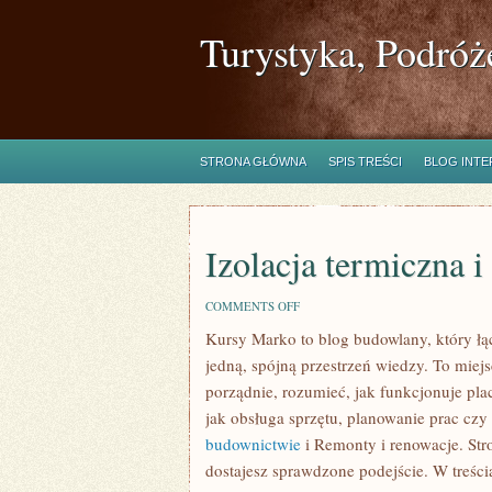
Turystyka, Podróż
STRONA GŁÓWNA
SPIS TREŚCI
BLOG INT
Izolacja termiczna i
ON
COMMENTS OFF
IZOLACJA
Kursy Marko to blog budowlany, który łąc
TERMICZNA
I
jedną, spójną przestrzeń wiedzy. To miej
AKUSTYCZNA
porządnie, rozumieć, jak funkcjonuje pl
jak obsługa sprzętu, planowanie prac czy
budownictwie
i Remonty i renowacje. Stro
dostajesz sprawdzone podejście. W treści