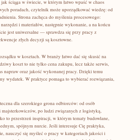
 jak ściąga w świecie, w którym łatwo wpaść w chaos
owych poradach, czytelnik może uporządkować wiedzę: od
adnienia. Strona zachęca do myślenia procesowego:
narzędzi i materiałów, następnie wykonanie, a na końcu
ście jest uniwersalne — sprawdza się przy pracy z
kwencje złych decyzji są kosztowne.
ozsądku w kosztach. W branży łatwo dać się skusić na
ziwy koszt to nie tylko cena zakupu, lecz także serwis,
zas napraw oraz jakość wykonanej pracy. Dzięki temu
ealny wydatek. W praktyce pomaga to wybierać rozwiązania,
żyteczna dla szerokiego grona odbiorców: od osób
majsterkowiczów, po ludzi związanych z logistyką,
o to przestrzeń inspiracji, w którym tematy budowlane,
dnym, spójnym nurcie. Jeśli interesuje Cię praktyka,
e, nauczyć się myśleć o pracy w kategoriach jakości i