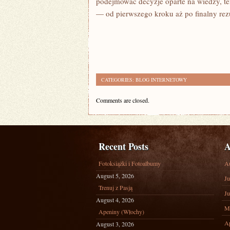
podejmować decyzje oparte na wiedzy, ten
— od pierwszego kroku aż po finalny rezu
CATEGORIES:
BLOG INTERNETOWY
Comments are closed.
Recent Posts
A
Fotoksiążki i Fotoalbumy
A
August 5, 2026
Ju
Trenuj z Pasją
Ju
August 4, 2026
M
Apeniny (Włochy)
Ap
August 3, 2026