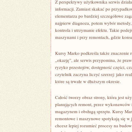
Z perspektywy użytkownika serwis działa
informacji. Zamiast skakać po przypadk
elementarza po bardziej szczegółowe zag
najpierw diagnoza, potem wybór metody, 
kontrola i utrzymanie efektu. Takie podej
maszynami i przy remontach, gdzie konse
Kursy Marko podkreśla także znaczenie r
„okazję”, ale serwis przypomina, że prawd
ryzyko przestojów, dostępność części, c
czytelnik zaczyna liczyć szerzej: jako r
które są trwałe w dłuższym okresie.
Całość tworzy obraz strony, która jest u
planujących remont, przez wykonawców i 
magazynem i obsługą sprzętu. Kursy Mark
remontowe i maszynowe spotykają się w je
chcesz lepiej rozumieć procesy na budowi