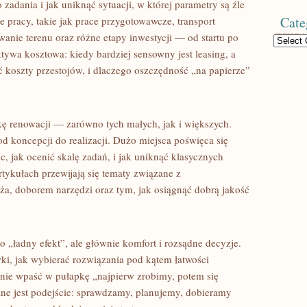
zadania i jak uniknąć sytuacji, w której parametry są źle
Cate
 pracy, takie jak prace przygotowawcze, transport
anie terenu oraz różne etapy inwestycji — od startu po
Categories
ektywa kosztowa: kiedy bardziej sensowny jest leasing, a
yć koszty przestojów, i dlaczego oszczędność „na papierze”
ę renowacji — zarówno tych małych, jak i większych.
od koncepcji do realizacji. Dużo miejsca poświęca się
c, jak ocenić skalę zadań, i jak uniknąć klasycznych
tykułach przewijają się tematy związane z
, doborem narzędzi oraz tym, jak osiągnąć dobrą jakość
ko „ładny efekt”, ale głównie komfort i rozsądne decyzje.
ki, jak wybierać rozwiązania pod kątem łatwości
ak nie wpaść w pułapkę „najpierw zrobimy, potem się
ne jest podejście: sprawdzamy, planujemy, dobieramy