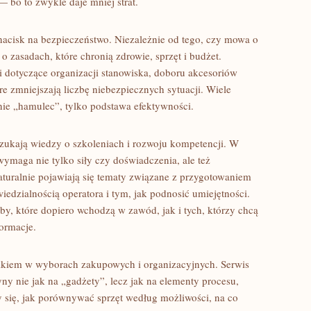
 bo to zwykle daje mniej strat.
acisk na bezpieczeństwo. Niezależnie od tego, czy mowa o
 zasadach, które chronią zdrowie, sprzęt i budżet.
i dotyczące organizacji stanowiska, doboru akcesoriów
e zmniejszają liczbę niebezpiecznych sytuacji. Wiele
nie „hamulec”, tylko podstawa efektywności.
e szukają wiedzy o szkoleniach i rozwoju kompetencji. W
wymaga nie tylko siły czy doświadczenia, ale też
aturalnie pojawiają się tematy związane z przygotowaniem
dzialnością operatora i tym, jak podnosić umiejętności.
y, które dopiero wchodzą w zawód, jak i tych, którzy chcą
ormacje.
ikiem w wyborach zakupowych i organizacyjnych. Serwis
y nie jak na „gadżety”, lecz jak na elementy procesu,
y się, jak porównywać sprzęt według możliwości, na co