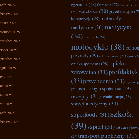
egzaminy
(28)
farmacja
(27)
arch 2026
fitness medyc
genetyka
(30)
gry edukacyjne
(27
(26)
bruary 2026
materiały
korepetycje
(28)
nuary 2026
medycyna
medyczne
(30)
ecember 2025
(34)
mieszkanie
(26)
ovember 2025
motocykle
(38)
ochro
tober 2025
przyrody
(29)
odchudzanie
(27)
ogród
(2
ptember 2025
opieka
opieka społeczna
(28)
ugust 2025
profilaktyk
zdrowotna
(31)
ly 2025
(33)
przychodnia
(31)
psycholog
ne 2025
psychologia społeczna
(29)
(26)
recepty
(31)
ay 2025
rehabilitacja
(28)
sprzęt medyczny
(30)
ril 2025
szkoła
arch 2025
superfoods
(31)
bruary 2025
(39)
szpital
(31)
sztuka cyfrow
transport publiczny
(31)
(27)