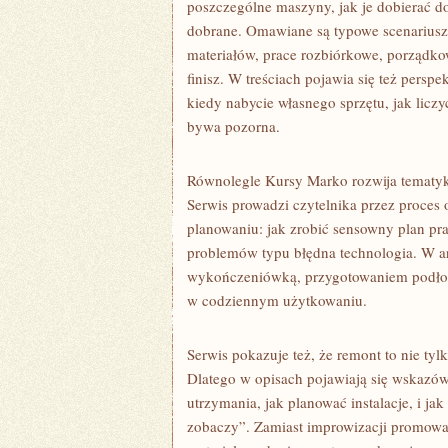
poszczególne maszyny, jak je dobierać do 
dobrane. Omawiane są typowe scenariusze
materiałów, prace rozbiórkowe, porządkow
finisz. W treściach pojawia się też persp
kiedy nabycie własnego sprzętu, jak licz
bywa pozorna.
Równolegle Kursy Marko rozwija tematyk
Serwis prowadzi czytelnika przez proces 
planowaniu: jak zrobić sensowny plan pra
problemów typu błędna technologia. W ar
wykończeniówką, przygotowaniem podłoża
w codziennym użytkowaniu.
Serwis pokazuje też, że remont to nie tyl
Dlatego w opisach pojawiają się wskazów
utrzymania, jak planować instalacje, i j
zobaczy”. Zamiast improwizacji promowa