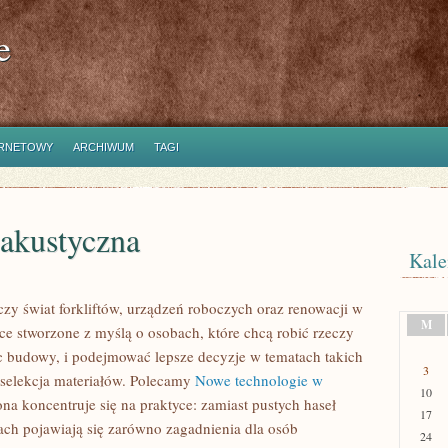
e
ERNETOWY
ARCHIWUM
TAGI
 akustyczna
Kale
zy świat forkliftów, urządzeń roboczych oraz renowacji w
M
sce stworzone z myślą o osobach, które chcą robić rzeczy
ac budowy, i podejmować lepsze decyzje w tematach takich
3
 selekcja materiałów. Polecamy
Nowe technologie w
10
na koncentruje się na praktyce: zamiast pustych haseł
17
ach pojawiają się zarówno zagadnienia dla osób
24