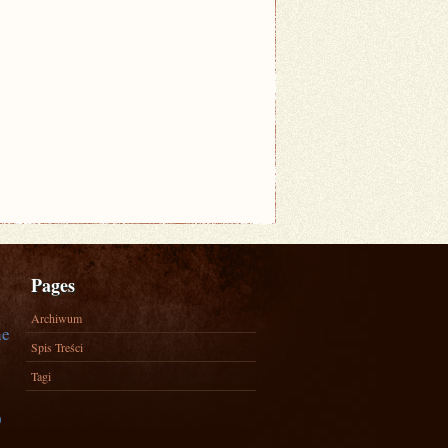
Pages
Archiwum
ne
Spis Treści
Tagi
)