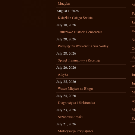
Muzyka
M
August 1, 2026
Fe
Książki z Całego Świata
Ja
July 30, 2026
D
Tatuażowe Historie i Znaczenia
July 28, 2026
N
Pomysły na Weekend i Czas Wolny
Oc
July 28, 2026
Se
Sprzęt Treningowy i Recenzje
A
July 26, 2026
Afryka
Ju
July 25, 2026
Ju
Wasze Miejsce na Blogu
M
July 24, 2026
Ap
Diagnostyka i Elektronika
M
July 23, 2026
Sezonowe Smaki
Fe
July 21, 2026
Motoryzacja Przyszłości