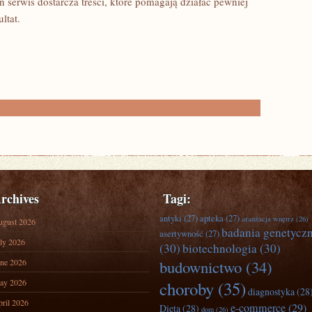
 serwis dostarcza treści, które pomagają działać pewniej
ltat.
rchives
Tagi:
antyki
(27)
apteka
(27)
aranżacja wnętrz
(26)
ugust 2026
badania genetycz
asertywność
(27)
ly 2026
(30)
biotechnologia
(30)
ne 2026
budownictwo
(34)
ay 2026
choroby
(35)
diagnostyka
(28
ril 2026
e-commerce
(29)
Dieta
(28)
dom
(26)