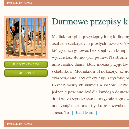
POSTED BY ADMIN
Darmowe przepisy k
Mediaknorr.pl to przystępny blog kulinarn
osobach szukających prostych rozwiązań w 
którzy chcą gotować bez zbędnych komplik
wyrazistość domowych potraw. Na stronie z
uniwersalne dania, które można przygoto
JANUARY - 23 - 2026
składników. Mediaknorr.pl pokazuje, że g
ON
COMMENTS OFF
czasochłonne, aby efekty były satysfakcjo
DARMOWE
Eksperymenty kulinarne i Alkohole. Serwis 
PRZEPISY
jedzenie powinno być dla każdego domowni
KULINARNE
dopiero zaczynasz swoją przygodę z goto
tutaj znajdziesz przepisy, które pozwalają 
stresu. To
[ Read More ]
POSTED BY ADMIN