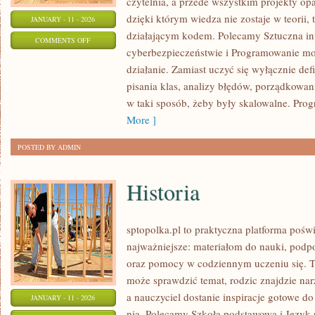
czytelnia, a przede wszystkim projekty op
dzięki którym wiedza nie zostaje w teorii, t
JANUARY - 11 - 2026
działającym kodem. Polecamy Sztuczna in
ON
COMMENTS OFF
cyberbezpieczeństwie i Programowanie mob
KARIERA
działanie. Zamiast uczyć się wyłącznie def
PROGRAMISTY
pisania klas, analizy błędów, porządkowa
w taki sposób, żeby były skalowalne. Prog
More ]
POSTED BY ADMIN
Historia
sptopolka.pl to praktyczna platforma poś
najważniejsze: materiałom do nauki, podp
oraz pomocy w codziennym uczeniu się. T
może sprawdzić temat, rodzic znajdzie na
a nauczyciel dostanie inspiracje gotowe do
JANUARY - 11 - 2026
nią. Polecamy Szkoła podstawowa i Język p