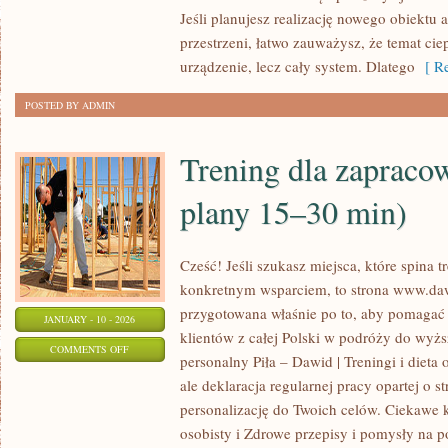
I
Jeśli planujesz realizację nowego obiektu a
RECENZJE
przestrzeni, łatwo zauważysz, że temat ciepł
URZĄDZEŃ
urządzenie, lecz cały system. Dlatego
[ Re
POSTED BY ADMIN
Trening dla zapraco
plany 15–30 min)
Cześć! Jeśli szukasz miejsca, które spina t
konkretnym wsparciem, to strona www.dawi
przygotowana właśnie po to, aby pomagać 
JANUARY - 10 - 2026
klientów z całej Polski w podróży do wyżs
ON
COMMENTS OFF
personalny Piła – Dawid | Treningi i dieta 
TRENING
ale deklaracja regularnej pracy opartej o st
DLA
personalizację do Twoich celów. Ciekawe 
ZAPRACOWANYCH
osobisty i Zdrowe przepisy i pomysły na po