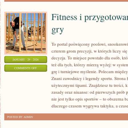
Fitness i przygotowa
gry
To portal poświęcony poolowi, snookerowi
czterem grom precyzji, w których liczy się
decyzja. To miejsce powstało dla osób, któ
JANUARY - 29 - 2026
też dla tych, którzy mierzą wyżej: w syst
ON
COMMENTS OFF
grę i turniejowe myślenie. Polecam między 
FITNESS
Znani zawodnicy i legendy sportu. Strona
I
użytecznymi tipami. Znajdziesz tu treści, k
PRZYGOTOWANIE
zasady oraz niuanse: od pierwszych prób 
FIZYCZNE
nie jest tylko opis sportów – to obszerna 
DO
dlaczego czasem wygrywa taktyka, a czas
GRY
POSTED BY ADMIN