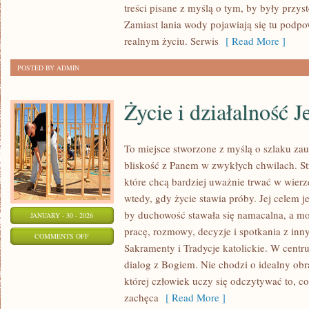
treści pisane z myślą o tym, by były przys
OŚRODKI
Zamiast lania wody pojawiają się tu podpo
JEŹDZIECKIE
realnym życiu. Serwis
[ Read More ]
POSTED BY ADMIN
Życie i działalność 
To miejsce stworzone z myślą o szlaku za
bliskość z Panem w zwykłych chwilach. Str
które chcą bardziej uważnie trwać w wierze
wtedy, gdy życie stawia próby. Jej celem j
by duchowość stawała się namacalna, a mod
JANUARY - 30 - 2026
pracę, rozmowy, decyzje i spotkania z inn
ON
COMMENTS OFF
Sakramenty i Tradycje katolickie. W centr
ŻYCIE
dialog z Bogiem. Nie chodzi o idealny obra
I
której człowiek uczy się odczytywać to, co
DZIAŁALNOŚĆ
zachęca
[ Read More ]
JEZUSA