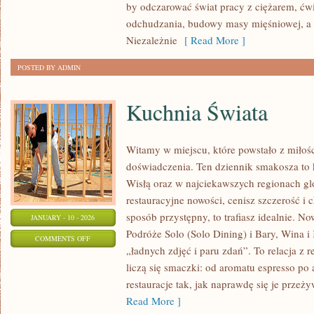
(KRÓTKIE
by odczarować świat pracy z ciężarem, ć
PLANY
odchudzania, budowy masy mięśniowej, a
15–
Niezależnie
[ Read More ]
30
POSTED BY ADMIN
MIN)
Kuchnia Świata
Witamy w miejscu, które powstało z miłośc
doświadczenia. Ten dziennik smakosza to
Wisłą oraz w najciekawszych regionach glo
restauracyjne nowości, cenisz szczerość i 
sposób przystępny, to trafiasz idealnie. No
JANUARY - 10 - 2026
Podróże Solo (Solo Dining) i Bary, Wina i K
ON
COMMENTS OFF
„ładnych zdjęć i paru zdań”. To relacja z 
KUCHNIA
liczą się smaczki: od aromatu espresso po
ŚWIATA
restauracje tak, jak naprawdę się je prze
Read More ]