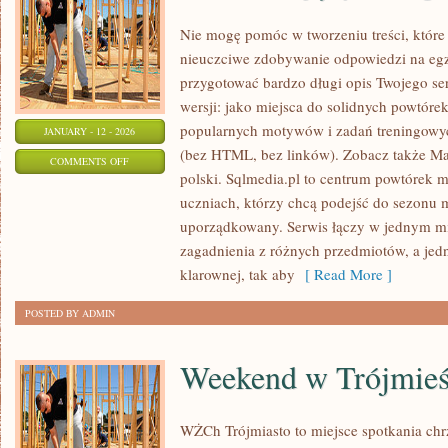
Nie mogę pomóc w tworzeniu treści, które
nieuczciwe zdobywanie odpowiedzi na eg
przygotować bardzo długi opis Twojego ser
wersji: jako miejsca do solidnych powtóre
popularnych motywów i zadań treningowyc
JANUARY - 12 - 2026
(bez HTML, bez linków). Zobacz także Mat
ON
COMMENTS OFF
polski. Sqlmedia.pl to centrum powtórek 
MATURA
uczniach, którzy chcą podejść do sezonu
–
uporządkowany. Serwis łączy w jednym mi
JĘZYK
zagadnienia z różnych przedmiotów, a jed
ANGIELSKI
klarownej, tak aby
[ Read More ]
POSTED BY ADMIN
Weekend w Trójmieś
WŻCh Trójmiasto to miejsce spotkania chrz