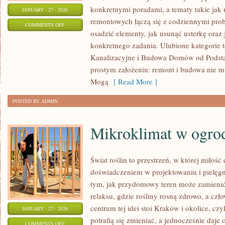
konkretnymi poradami, a tematy takie jak 
JANUARY - 27 - 2026
remontowych łączą się z codziennymi prob
ON
COMMENTS OFF
osadzić elementy, jak usunąć usterkę oraz 
SPRZĘT
konkretnego zadania. Ulubione kategorie t
REMONTOWY
Kanalizacyjne i Budowa Domów od Podstaw.
prostym założeniu: remont i budowa nie
Mogą
[ Read More ]
POSTED BY ADMIN
Mikroklimat w ogro
Świat roślin to przestrzeń, w której miłość 
doświadczeniem w projektowaniu i pielęg
tym, jak przydomowy teren może zamienić 
relaksu, gdzie rośliny rosną zdrowo, a c
centrum tej idei stoi Kraków i okolice, cz
JANUARY - 27 - 2026
potrafią się zmieniać, a jednocześnie daj
ON
COMMENTS OFF