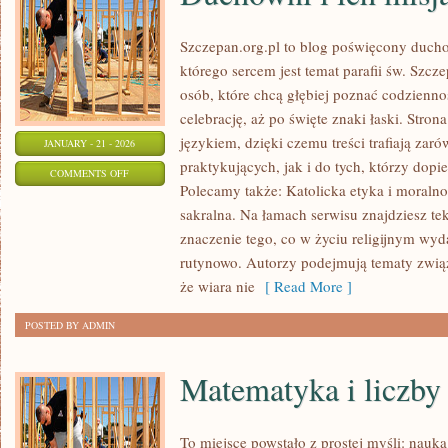
Szczepan.org.pl to blog poświęcony ducho
którego sercem jest temat parafii św. Szcz
osób, które chcą głębiej poznać codzienno
celebrację, aż po święte znaki łaski. Stro
językiem, dzięki czemu treści trafiają zar
JANUARY - 21 - 2026
praktykujących, jak i do tych, którzy dopie
ON
COMMENTS OFF
Polecamy także: Katolicka etyka i moralnoś
DUCHOWNI
sakralna. Na łamach serwisu znajdziesz te
I
znaczenie tego, co w życiu religijnym wyd
ICH
rutynowo. Autorzy podejmują tematy związ
MISJA
że wiara nie
[ Read More ]
POSTED BY ADMIN
Matematyka i liczby
To miejsce powstało z prostej myśli: nauk