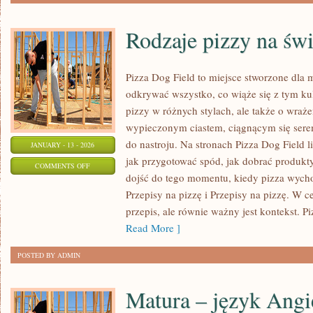
Rodzaje pizzy na świ
Pizza Dog Field to miejsce stworzone dla 
odkrywać wszystko, co wiąże się z tym ku
pizzy w różnych stylach, ale także o wraże
wypieczonym ciastem, ciągnącym się ser
do nastroju. Na stronach Pizza Dog Field li
JANUARY - 13 - 2026
jak przygotować spód, jak dobrać produkty
ON
COMMENTS OFF
dojść do tego momentu, kiedy pizza wycho
RODZAJE
Przepisy na pizzę i Przepisy na pizzę. W c
PIZZY
przepis, ale równie ważny jest kontekst. Pi
NA
Read More ]
ŚWIECIE
POSTED BY ADMIN
Matura – język Angi