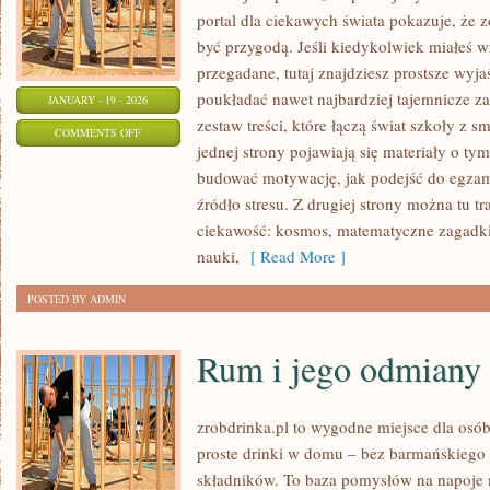
portal dla ciekawych świata pokazuje, że
być przygodą. Jeśli kiedykolwiek miałeś w
przegadane, tutaj znajdziesz prostsze wyja
poukładać nawet najbardziej tajemnicze za
JANUARY - 19 - 2026
zestaw treści, które łączą świat szkoły z 
ON
COMMENTS OFF
jednej strony pojawiają się materiały o tym
MATEMATYKA
budować motywację, jak podejść do egzam
I
źródło stresu. Z drugiej strony można tu tra
LICZBY
ciekawość: kosmos, matematyczne zagadki,
nauki,
[ Read More ]
POSTED BY ADMIN
Rum i jego odmiany
zrobdrinka.pl to wygodne miejsce dla osób
proste drinki w domu – bez barmańskiego 
składników. To baza pomysłów na napoje m