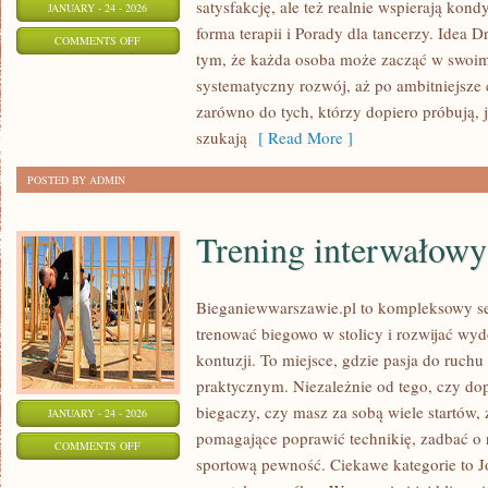
satysfakcję, ale też realnie wspierają kon
JANUARY - 24 - 2026
forma terapii i Porady dla tancerzy. Idea 
ON
COMMENTS OFF
tym, że każda osoba może zacząć w swoim
STYLE
systematyczny rozwój, aż po ambitniejsze c
TAŃCA
zarówno do tych, którzy dopiero próbują, 
szukają
[ Read More ]
POSTED BY ADMIN
Trening interwałowy
Bieganiewwarszawie.pl to kompleksowy ser
trenować biegowo w stolicy i rozwijać wyd
kontuzji. To miejsce, gdzie pasja do ruch
praktycznym. Niezależnie od tego, czy dop
biegaczy, czy masz za sobą wiele startów, 
JANUARY - 24 - 2026
pomagające poprawić technikię, zadbać o 
ON
COMMENTS OFF
sportową pewność. Ciekawe kategorie to Jog
TRENING