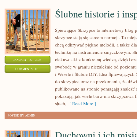
Ślubne historie i ins
Śpiewające Skrzypce to internetowy blog
skrzypce stają się sercem narracji. To miej
chcą odkrywać piękno melodii, a także dla
technikę na instrumencie smyczkowym. St
ciekawostki z konkretną wiedzą, dzięki c
JANUARY - 22 - 2026
swobodę w graniu niezależnie od poziom
ON
COMMENTS OFF
i Wesele i Ślubne DIY. Idea Śpiewających S
ŚLUBNE
do skrzypiec oraz na przekonaniu, że dźwię
HISTORIE
publikowane na stronie pomagają znaleźć s
I
pokazują, jak wiele barw ma skrzypcowa fr
INSPIRACJE
słuch,
[ Read More ]
POSTED BY ADMIN
Duchowni i ich misj