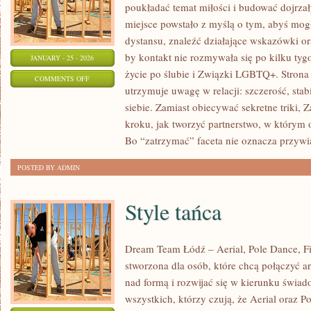
poukładać temat miłości i budować dojrzały
miejsce powstało z myślą o tym, abyś mogł
dystansu, znaleźć działające wskazówki o
by kontakt nie rozmywała się po kilku ty
JANUARY - 25 - 2026
życie po ślubie i Związki LGBTQ+. Strona
ON
COMMENTS OFF
utrzymuje uwagę w relacji: szczerość, sta
ZWIĄZKI
siebie. Zamiast obiecywać sekretne triki, 
W
kroku, jak tworzyć partnerstwo, w którym 
DOJRZAŁYM
Bo “zatrzymać” faceta nie oznacza przywi
WIEKU
POSTED BY ADMIN
Style tańca
Dream Team Łódź – Aerial, Pole Dance, Fit
stworzona dla osób, które chcą połączyć a
nad formą i rozwijać się w kierunku świado
wszystkich, którzy czują, że Aerial oraz Po