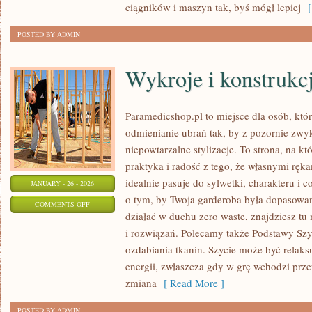
ciągników i maszyn tak, byś mógł lepiej
[ 
ROŚLIN
POSTED BY ADMIN
Wykroje i konstrukc
Paramedicshop.pl to miejsce dla osób, któ
odmienianie ubrań tak, by z pozornie zwy
niepowtarzalne stylizacje. To strona, na któ
praktyka i radość z tego, że własnymi ręk
idealnie pasuje do sylwetki, charakteru i 
JANUARY - 26 - 2026
o tym, by Twoja garderoba była dopasowan
ON
COMMENTS OFF
działać w duchu zero waste, znajdziesz tu
WYKROJE
i rozwiązań. Polecamy także Podstawy Szyc
I
ozdabiania tkanin. Szycie może być relaksu
KONSTRUKCJA
energii, zwłaszcza gdy w grę wchodzi prze
ODZIEŻY
zmiana
[ Read More ]
POSTED BY ADMIN