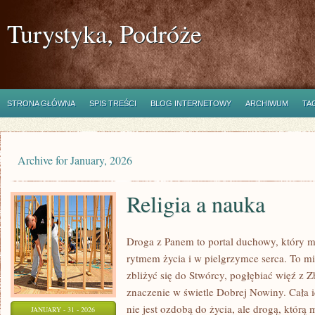
Turystyka, Podróże
STRONA GŁÓWNA
SPIS TREŚCI
BLOG INTERNETOWY
ARCHIWUM
TA
Archive for January, 2026
Religia a nauka
Droga z Panem to portal duchowy, który
rytmem życia i w pielgrzymce serca. To mi
zbliżyć się do Stwórcy, pogłębiać więź z 
znaczenie w świetle Dobrej Nowiny. Cała i
nie jest ozdobą do życia, ale drogą, któr
JANUARY - 31 - 2026