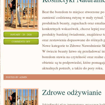
Beat the boredom to miejsce stworzone po 
zamienić codzienną rutynę w mały rytuał. 
produktach beauty, zapachach oraz emalia
konkretnych wskazówek, chcesz lepiej roz
produkty bardziej świadomie, znajdziesz t
JANUARY - 28 - 2026
oraz zestawienia dopasowane do różnych p
ON
COMMENTS OFF
Nowe kategorie to Zdrowe Nawodnienie Sk
KOSMETYKI
W świecie beauty łatwo się przeładować in
NATURALNE
boredom stawia na czytelność oraz realne 
I
obietnic są tu podpowiedzi, które pomagaj
EKOLOGICZNE
aktualnych potrzeb, a także do pory roku,
POSTED BY ADMIN
Zdrowe odżywianie
JakieSmaki.pl to internetowy magazyn kuli