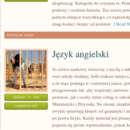
eksplorację. Kategorie do czytania to: Podr
NOWA
podróży i osobiste historie. Ten serwis po
ZELANDIA
jednym miejscu wszystkiego, co naprawdę
drugi koniec świata: od podstaw
[ Read M
POSTED BY ADMIN
Język angielski
To serwis naukowy tworzony z myślą o mł
oraz szkoły średniej. Jeśli szukasz miejsc
a do tego pomaga w codziennej nauce, jest
przygotowane tak, aby wspierały zarówno t
pewność, jak i osoby, które celują w szko
JANUARY - 15 - 2026
Matematyka i Przyroda. Na stronie znajdzi
ON
COMMENTS OFF
zwykle sprawiają kłopot: od gramatyki i an
JĘZYK
po prawa fizyki. Każdy materiał jest pisan
ANGIELSKI
pojawia się proste wprowadzenie, potem k