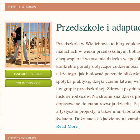
CHRYSTUSA
POSTED BY ADMIN
Przedszkole i adapta
Przedszkole w Wielichowie to blog edukac
maluchach w wieku przedszkolnym, bobas
chcą wspierać wzrastanie dziecka w sposó
konkretne porady dotyczące codzienności 
także tego, jak budować poczucie bliskości
JANUARY - 29 - 2026
spotyka praktykę, dzięki czemu łatwiej w
ON
COMMENTS OFF
i w grupie przedszkolnej. Zdrowie psychicz
PRZEDSZKOLE
historie rodziców. Na stronie znajdziesz 
I
dopasowane do etapu rozwoju dziecka. Są
ADAPTACJA
artystyczne projekty, a także mini-laborato
światem. Duży nacisk kładziemy na zarad
Read More ]
POSTED BY ADMIN