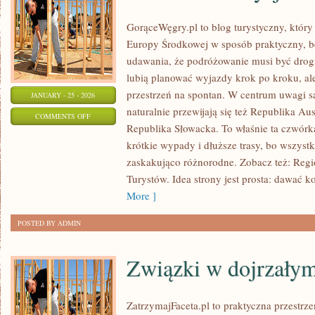
GorąceWęgry.pl to blog turystyczny, który
Europy Środkowej w sposób praktyczny, b
udawania, że podróżowanie musi być drogie
lubią planować wyjazdy krok po kroku, al
przestrzeń na spontan. W centrum uwagi są
JANUARY - 25 - 2026
naturalnie przewijają się też Republika Au
ON
COMMENTS OFF
Republika Słowacka. To właśnie ta czwórk
KULTURA
krótkie wypady i dłuższe trasy, bo wszystk
I
zaskakująco różnorodne. Zobacz też: Regio
TRADYCJE
Turystów. Idea strony jest prosta: dawać 
More ]
POSTED BY ADMIN
Związki w dojrzały
ZatrzymajFaceta.pl to praktyczna przestrze