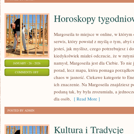
Horoskopy tygodnio
Margoseila to miejsce w online, w którym
serwis, który powstał z myślą o tym, abyś
jesteś, jak myślisz, czego potrzebujesz i d
kiedykolwiek miałeś odczucie, że w rutyn
namysł, Margoseila jest dla Ciebie. To nie 
JANUARY - 26 - 2026
porad, lecz mapa, która pomaga porządko
ON
COMMENTS OFF
chaos w jasność. Ciekawe kategorie to Ener
HOROSKOPY
ich znaczenie. Na Margoseila znajdziesz 
TYGODNIOWE
podaną tak, by była zrozumiała, a jednoc
dla osób,
[ Read More ]
POSTED BY ADMIN
Kultura i Tradycje