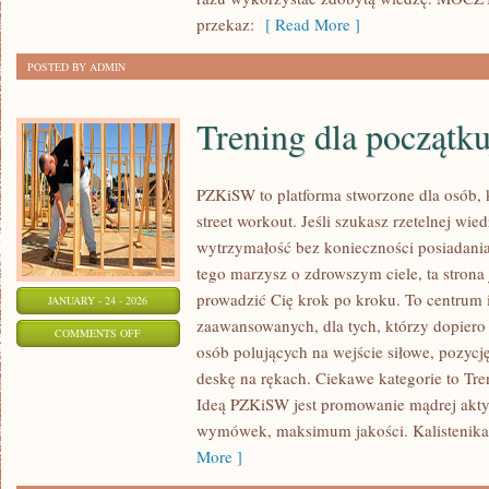
przekaz:
[ Read More ]
POSTED BY ADMIN
Trening dla początk
PZKiSW to platforma stworzone dla osób, k
street workout. Jeśli szukasz rzetelnej wi
wytrzymałość bez konieczności posiadania 
tego marzysz o zdrowszym ciele, ta strona 
prowadzić Cię krok po kroku. To centrum i
JANUARY - 24 - 2026
zaawansowanych, dla tych, którzy dopiero 
ON
COMMENTS OFF
osób polujących na wejście siłowe, pozycj
TRENING
deskę na rękach. Ciekawe kategorie to Tren
DLA
Ideą PZKiSW jest promowanie mądrej ak
POCZĄTKUJĄCYCH
wymówek, maksimum jakości. Kalistenika i
More ]