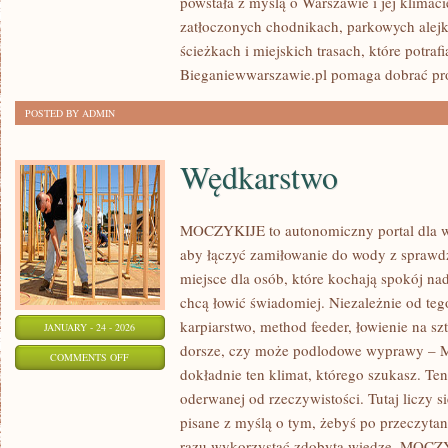
powstała z myślą o Warszawie i jej klimac
INTERWAŁOWY
zatłoczonych chodnikach, parkowych alejk
(HIIT)
ścieżkach i miejskich trasach, które potra
Bieganiewwarszawie.pl pomaga dobrać p
POSTED BY ADMIN
Wędkarstwo
MOCZYKIJE to autonomiczny portal dla wę
aby łączyć zamiłowanie do wody z spraw
miejsce dla osób, które kochają spokój na
chcą łowić świadomiej. Niezależnie od tego,
karpiarstwo, method feeder, łowienie na 
JANUARY - 24 - 2026
dorsze, czy może podlodowe wyprawy –
ON
COMMENTS OFF
dokładnie ten klimat, którego szukasz. Ten
WĘDKARSTWO
oderwanej od rzeczywistości. Tutaj liczy si
pisane z myślą o tym, żebyś po przeczytan
razu wykorzystać zdobytą wiedzę. MOCZY