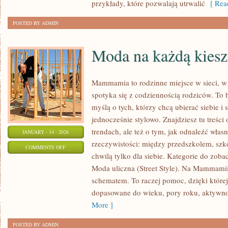
przykłady, które pozwalają utrwalić
[ Read
POSTED BY ADMIN
Moda na każdą kies
Mammamia to rodzinne miejsce w sieci, w
spotyka się z codziennością rodziców. To 
myślą o tych, którzy chcą ubierać siebie i
jednocześnie stylowo. Znajdziesz tu treści
trendach, ale też o tym, jak odnaleźć włas
JANUARY - 14 - 2026
rzeczywistości: między przedszkolem, szko
ON
COMMENTS OFF
chwilą tylko dla siebie. Kategorie do zobac
MODA
Moda uliczna (Street Style). Na Mammami
NA
schematem. To raczej pomoc, dzięki której
KAŻDĄ
dopasowane do wieku, pory roku, aktywno
KIESZEŃ
More ]
POSTED BY ADMIN