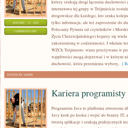
którzy szukają drogi łączenia duchowości 
internetowa tej grupy w Trójmieście zosta
drogowskaz dla każdego, kto szuka kolejn
tylko informacja, ale też zaproszenie do d
JANUARY - 12 - 2026
Polecamy Pytania od czytelników i Morsk
ON
COMMENTS OFF
Życia Chrześcijańskiego) kojarzy się wiel
WEEKEND
zakorzenioną w codzienności. I właśnie te
W
WŻCh Trójmiasto: wiara przeżywana w pra
TRÓJMIEŚCIE
wątpliwości mogą dojrzewać i w którym ni
duchowość, która przemienia wybory,
[ Re
POSTED BY ADMIN
Kariera programisty
Programista Java to platforma stworzone dl
Javy krok po kroku i wejść do branży IT, al
tworzą aplikacje i szukają praktycznych te