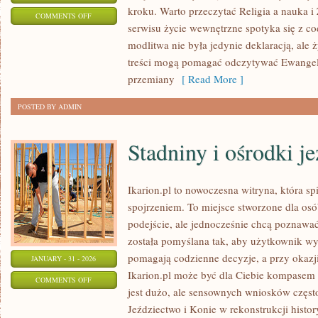
kroku. Warto przeczytać Religia a nauka i
ON
COMMENTS OFF
serwisu życie wewnętrzne spotyka się z co
RELIGIA
modlitwa nie była jedynie deklaracją, al
A
treści mogą pomagać odczytywać Ewangeli
NAUKA
przemiany
[ Read More ]
POSTED BY ADMIN
Stadniny i ośrodki j
Ikarion.pl to nowoczesna witryna, która s
spojrzeniem. To miejsce stworzone dla os
podejście, ale jednocześnie chcą poznawać
została pomyślana tak, aby użytkownik wyg
pomagają codzienne decyzje, a przy okazj
JANUARY - 31 - 2026
Ikarion.pl może być dla Ciebie kompasem 
ON
COMMENTS OFF
jest dużo, ale sensownych wniosków często
STADNINY
Jeździectwo i Konie w rekonstrukcji histor
I