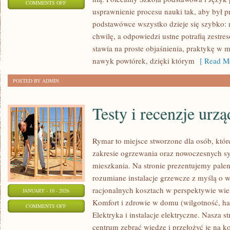
ON
COMMENTS OFF
usprawnienie procesu nauki tak, aby był 
HISTORIA
podstawówce wszystko dzieje się szybko: 
chwilę, a odpowiedzi ustne potrafią zestre
stawia na proste objaśnienia, praktykę w 
nawyk powtórek, dzięki którym
[ Read Mo
POSTED BY ADMIN
Testy i recenzje urz
Rymar to miejsce stworzone dla osób, któ
zakresie ogrzewania oraz nowoczesnych sy
mieszkania. Na stronie prezentujemy palen
rozumiane instalacje grzewcze z myślą o 
racjonalnych kosztach w perspektywie wiel
JANUARY - 10 - 2026
Komfort i zdrowie w domu (wilgotność, hał
ON
COMMENTS OFF
Elektryka i instalacje elektryczne. Nasza s
TESTY
centrum zebrać wiedzę i przełożyć je na 