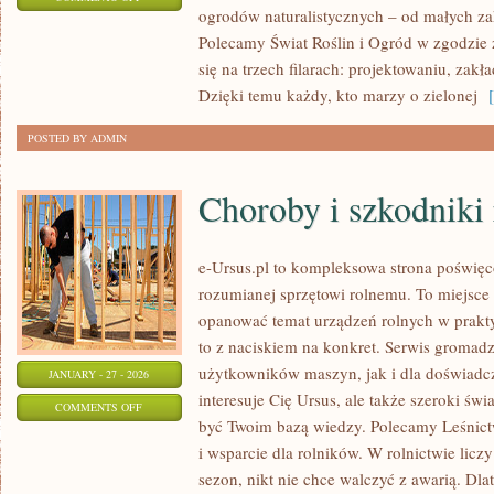
ogrodów naturalistycznych – od małych za
MIKROKLIMAT
Polecamy Świat Roślin i Ogród w zgodzie z
W
się na trzech filarach: projektowaniu, zak
OGRODZIE
Dzięki temu każdy, kto marzy o zielonej
[ 
POSTED BY ADMIN
Choroby i szkodniki 
e-Ursus.pl to kompleksowa strona poświęc
rozumianej sprzętowi rolnemu. To miejsce 
opanować temat urządzeń rolnych w prakty
to z naciskiem na konkret. Serwis gromad
użytkowników maszyn, jak i dla doświadcz
JANUARY - 27 - 2026
interesuje Cię Ursus, ale także szeroki św
ON
COMMENTS OFF
być Twoim bazą wiedzy. Polecamy Leśnictw
CHOROBY
i wsparcie dla rolników. W rolnictwie licz
I
sezon, nikt nie chce walczyć z awarią. Dla
SZKODNIKI