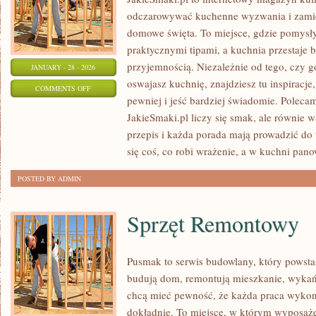
odczarowywać kuchenne wyzwania i zamie
domowe święta. To miejsce, gdzie pomysły 
praktycznymi tipami, a kuchnia przestaje b
przyjemnością. Niezależnie od tego, czy go
JANUARY - 28 - 2026
oswajasz kuchnię, znajdziesz tu inspiracj
ON
COMMENTS OFF
pewniej i jeść bardziej świadomie. Poleca
ZDROWE
JakieSmaki.pl liczy się smak, ale równie w
ODŻYWIANIE
przepis i każda porada mają prowadzić do 
się coś, co robi wrażenie, a w kuchni pan
POSTED BY ADMIN
Sprzęt Remontowy
Pusmak to serwis budowlany, który powstał
budują dom, remontują mieszkanie, wykań
chcą mieć pewność, że każda praca wykon
dokładnie. To miejsce, w którym wyposażen