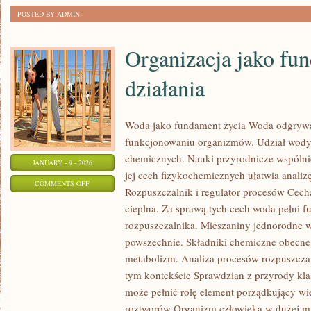
POSTED BY ADMIN
Organizacja jako fu
działania
Woda jako fundament życia Woda odgrywa
funkcjonowaniu organizmów. Udział wody 
chemicznych. Nauki przyrodnicze wspólnie
JANUARY - 9 - 2026
jej cech fizykochemicznych ułatwia analiz
ON
COMMENTS OFF
Rozpuszczalnik i regulator procesów Cech
ORGANIZACJA
cieplna. Za sprawą tych cech woda pełni f
JAKO
rozpuszczalnika. Mieszaniny jednorodne 
FUNDAMENT
powszechnie. Składniki chemiczne obecne
DZIAŁANIA
metabolizm. Analiza procesów rozpuszczan
tym kontekście Sprawdzian z przyrody kla
może pełnić rolę element porządkujący wi
roztworów Organizm człowieka w dużej mie