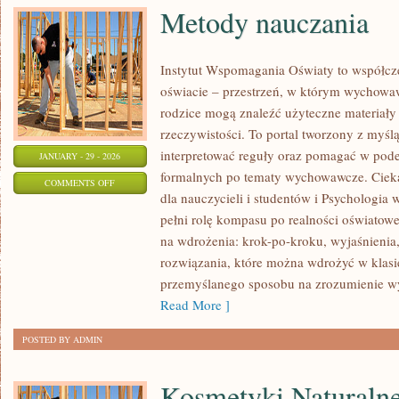
Metody nauczania
Instytut Wspomagania Oświaty to współcz
oświacie – przestrzeń, w którym wychowaw
rodzice mogą znaleźć użyteczne materiały
rzeczywistości. To portal tworzony z myśl
interpretować reguły oraz pomagać w pod
JANUARY - 29 - 2026
formalnych po tematy wychowawcze. Ciekaw
ON
COMMENTS OFF
dla nauczycieli i studentów i Psychologia 
METODY
pełni rolę kompasu po realności oświatowe
NAUCZANIA
na wdrożenia: krok-po-kroku, wyjaśnienia,
rozwiązania, które można wdrożyć w klasie
przemyślanego sposobu na zrozumienie w
Read More ]
POSTED BY ADMIN
Kosmetyki Naturalne