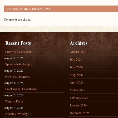
CATEGORIES:
BLOG INTERNETOWY
Comments are closed.
Recent Posts
Archives
Przepisy na śniadania
August 2026
August 8, 2026
July 2026
Sprzęt rehabilitacyjny
June 2026
August 7, 2026
May 2026
Nowości i Premiery
April 2026
August 6, 2026
Fotoksiążki i Fotoalbumy
March 2026
August 5, 2026
February 2026
Trenuj z Pasją
January 2026
August 4, 2026
December 2025
Apeniny (Włochy)