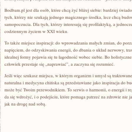
Bodbam.pl jest dla osób, które chcą żyć bliżej siebie: bardziej świado
tych, którzy nie szukają jednego magicznego środka, lecz chcą bud
samopoczucia. Dla tych, którzy interesują się profilaktyką, a jednocz
codziennym życiem w XXI wieku.
To także miejsce inspiracji: do wprowadzania małych zmian, do porz
napięciem, do odzyskiwania energii, do dbania o układ nerwowy, trawi
idealnej formy pojawia się tu łagodność wobec siebie. Bo holistyczne
człowiek przestaje się „naprawiać”, a zaczyna się rozumieć.
Jeśli więc szukasz miejsca, w którym organizm i umysł są traktowan
naturalna i medycyna chińska są przedstawiane jako inspiracja do
może być Twoim przewodnikiem. To serwis o harmonii, o energii i reg
da się wdrożyć, i o podejściu, które pomaga patrzeć na zdrowie nie j
jak na drogę nad sobą.