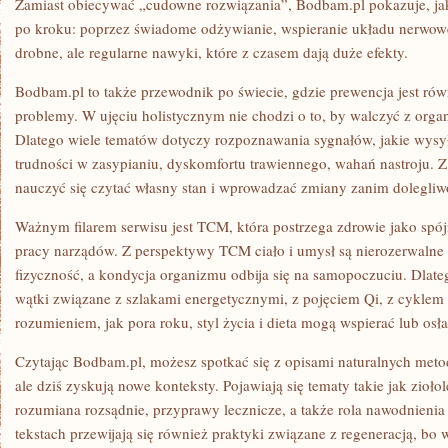
Zamiast obiecywać „cudowne rozwiązania”, Bodbam.pl pokazuje, ja
po kroku: poprzez świadome odżywianie, wspieranie układu nerwow
drobne, ale regularne nawyki, które z czasem dają duże efekty.
Bodbam.pl to także przewodnik po świecie, gdzie prewencja jest ró
problemy. W ujęciu holistycznym nie chodzi o to, by walczyć z orga
Dlatego wiele tematów dotyczy rozpoznawania sygnałów, jakie wysyła
trudności w zasypianiu, dyskomfortu trawiennego, wahań nastroju. 
nauczyć się czytać własny stan i wprowadzać zmiany zanim dolegliwoś
Ważnym filarem serwisu jest TCM, która postrzega zdrowie jako spójn
pracy narządów. Z perspektywy TCM ciało i umysł są nierozerwalne
fizyczność, a kondycja organizmu odbija się na samopoczuciu. Dlate
wątki związane z szlakami energetycznymi, z pojęciem Qi, z cyklem 
rozumieniem, jak pora roku, styl życia i dieta mogą wspierać lub osła
Czytając Bodbam.pl, możesz spotkać się z opisami naturalnych metod
ale dziś zyskują nowe konteksty. Pojawiają się tematy takie jak zioł
rozumiana rozsądnie, przyprawy lecznicze, a także rola nawodnieni
tekstach przewijają się również praktyki związane z regeneracją, bo 