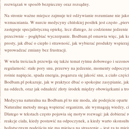
rozwiązań w sposób bezpieczny oraz rozsądny.
Na stronie ważne miejsce zajmuje też odżywianie rozumiane nie jako 
wzmacniania. W nurcie medycyny chińskiej posiłek jest często „pier
zastępuje specjalistyczną opiekę, lecz dlatego, że codzienne jedzen
przeciwnie – pogłębiać wyczerpanie. Bodbam.pl omawia więc, jak 
prosty, jak dbać o ciepło i strawność, jak wybierać produkty wspierają
wprowadzać zmiany bez frustracji.
W wielu treściach przewija się także temat rytmu dobowego i sezono
regularność: stałe pory snu, przerwy na jedzenie, momenty odpoczy
rośnie napięcie, spada energia, pogarsza się jakość snu, a ciało częś
Bodbam.pl pokazuje, jak w praktyce dbać o spokojne zasypianie, jak
na oddech, oraz jak odnaleźć złoty środek między obowiązkami a tros
Medycyna naturalna na Bodbam.pl to nie moda, ale podejście oparte
Naturalne metody mogą wspierać organizm, ale wymagają wiedzy, cie
Dlatego w tekstach często pojawia się motyw rozwagi: jak dobierać 
reakcje ciała, kiedy postawić na odpoczynek, a kiedy warto skonsulto
holistycznym podejściu nie ma miejsca na straszenie – jest za to mi