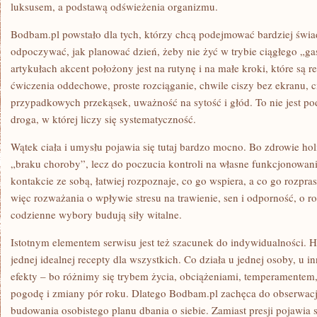
luksusem, a podstawą odświeżenia organizmu.
Bodbam.pl powstało dla tych, którzy chcą podejmować bardziej świad
odpoczywać, jak planować dzień, żeby nie żyć w trybie ciągłego „g
artykułach akcent położony jest na rutynę i na małe kroki, które są r
ćwiczenia oddechowe, proste rozciąganie, chwile ciszy bez ekranu, ci
przypadkowych przekąsek, uważność na sytość i głód. To nie jest pod
droga, w której liczy się systematyczność.
Wątek ciała i umysłu pojawia się tutaj bardzo mocno. Bo zdrowie hol
„braku choroby”, lecz do poczucia kontroli na własne funkcjonowan
kontakcie ze sobą, łatwiej rozpoznaje, co go wspiera, a co go rozpr
więc rozważania o wpływie stresu na trawienie, sen i odporność, o ro
codzienne wybory budują siły witalne.
Istotnym elementem serwisu jest też szacunek do indywidualności. H
jednej idealnej recepty dla wszystkich. Co działa u jednej osoby, u i
efekty – bo różnimy się trybem życia, obciążeniami, temperamentem
pogodę i zmiany pór roku. Dlatego Bodbam.pl zachęca do obserwacj
budowania osobistego planu dbania o siebie. Zamiast presji pojawia s