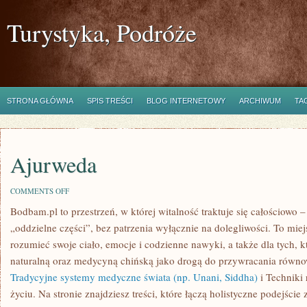
Turystyka, Podróże
STRONA GŁÓWNA
SPIS TREŚCI
BLOG INTERNETOWY
ARCHIWUM
TA
Ajurweda
ON
COMMENTS OFF
AJURWEDA
Bodbam.pl to przestrzeń, w której witalność traktuje się całościowo –
„oddzielne części”, bez patrzenia wyłącznie na dolegliwości. To miejs
rozumieć swoje ciało, emocje i codzienne nawyki, a także dla tych, k
naturalną oraz medycyną chińską jako drogą do przywracania równow
Tradycyjne systemy medyczne świata (np. Unani, Siddha)
i Techniki
życiu. Na stronie znajdziesz treści, które łączą holistyczne podejści