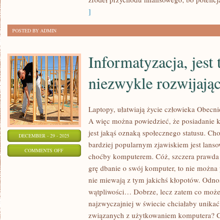
KOMPUTER?
]
POSTED BY ADMIN
Informatyzacja, jest 
niezwykle rozwijając
Laptopy, ułatwiają życie człowieka Obecn
A więc można powiedzieć, że posiadanie 
jest jakąś oznaką społecznego statusu. Cho
DECEMBER - 29 - 2025
bardziej popularnym zjawiskiem jest lans
ON
COMMENTS OFF
choćby komputerem. Cóż, szczera prawda je
INFORMATYZACJA,
grę dbanie o swój komputer, to nie można 
JEST
nie miewają z tym jakichś kłopotów. Odno
TO
wątpliwości… Dobrze, lecz zatem co może 
DZIEDZINA
najzwyczajniej w świecie chciałaby unika
NIEZWYKLE
związanych z użytkowaniem komputera? Có