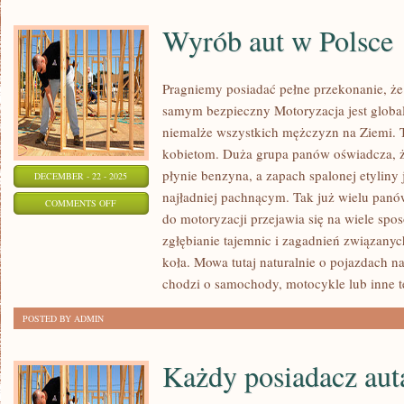
Wyrób aut w Polsce
Pragniemy posiadać pełne przekonanie, że 
samym bezpieczny Motoryzacja jest global
niemalże wszystkich mężczyzn na Ziemi. T
kobietom. Duża grupa panów oświadcza, ż
płynie benzyna, a zapach spalonej etyliny 
DECEMBER - 22 - 2025
najładniej pachnącym. Tak już wielu panó
ON
COMMENTS OFF
do motoryzacji przejawia się na wiele spo
WYRÓB
zgłębianie tajemnic i zagadnień związanyc
AUT
koła. Mowa tutaj naturalnie o pojazdach n
W
chodzi o samochody, motocykle lub inne t
POLSCE
POSTED BY ADMIN
Każdy posiadacz aut