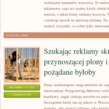
CHCE,
wyklejanie laminatów warszawa. To nadzw
ABY
reklamowa, ergo też realnie każdy obiekt
JEGO
mieście, z takiej formy reklamy korzysta. 
i niedrogi sposób na sprawną reklamę. Na 
BIZNES
znaleźć wszystko, co sobie tylko interesan
SKUTECZNIE
I
POSTED BY ADMIN
WYDAJNIE
FUNKCJONOWAŁ,
Szukając reklamy sk
MUSI
ZADBAĆ
przynoszącej plony i
pożądane byłoby
Firmy marketingowe mają mnóstwo do za
DECEMBER - 14 - 2025
interesantom. Przygotowują Mnóstwo osób,
ON
COMMENTS OFF
handlowy, ciągle szukają sposobu na najw
SZUKAJĄC
Szczególnie kiedy ma się interes w Warszaw
REKLAMY
postarać, aby znaleźć reklamę, jaka będzi