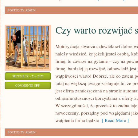
ŚWIADKAMI
POSTED BY ADMIN
PRZENIKA
NA
Czy warto rozwijać 
Motoryzacja stwarza człowiekowi dobre w
należy wiedzieć, że jeżeli jesteś osobą, kt
firmę, to zawsze na pytanie – czy na pew
firmę, bardziej ją rozwijać, odpowiedź jest
wątpliwości warto! Dobrze, ale co zatem 
DECEMBER - 23 - 2025
tutaj na większą uwagę zasługuje to, że pr
ON
COMMENTS OFF
jest oferta zamieszczona na stronie automa
CZY
odnośnie słuszności korzystania z oferty a
WARTO
W szczególności, że przecież to żadna taj
ROZWIJAĆ
nowoczesny, porządny pod względami jako
SWOJĄ
wątpienia firma będzie
[ Read More ]
FIRMĘ?
POSTED BY ADMIN