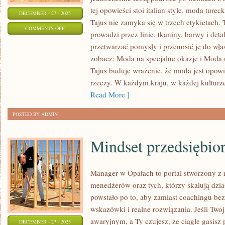
tej opowieści stoi italian style, moda ture
DECEMBER - 27 - 2025
Tajus nie zamyka się w trzech etykietach.
ON
COMMENTS OFF
prowadzi przez linie, tkaniny, barwy i deta
STYL
przetwarzać pomysły i przenosić je do wła
NA
zobacz: Moda na specjalne okazje i Moda 
KAŻDĄ
Tajus buduje wrażenie, że moda jest opowi
KIESZEŃ
rzeczy. W każdym kraju, w każdej kulturz
(MODA
Read More ]
BUDŻETOWA)
POSTED BY ADMIN
Mindset przedsiębio
Manager w Opałach to portal stworzony z 
menedżerów oraz tych, którzy skalują dzia
powstało po to, aby zamiast coachingu bez
wskazówki i realne rozwiązania. Jeśli Twoj
awaryjnym, a Ty czujesz, że ciągle gasisz
DECEMBER - 27 - 2025