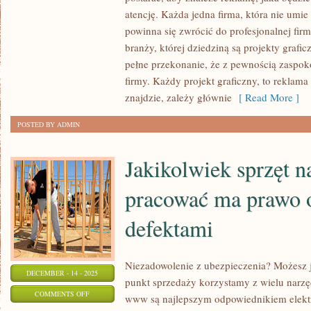
SKUTECZNEJ,
atencję. Każda jedna firma, która nie umi
PRZYNOSZĄCEJ
powinna się zwrócić do profesjonalnej firmy
PLONY
branży, której dziedziną są projekty graf
pełne przekonanie, że z pewnością zaspok
I
firmy. Każdy projekt graficzny, to reklama 
W
znajdzie, zależy głównie
[ Read More ]
MIARĘ
TANIEJ,
POSTED BY ADMIN
POŻĄDANE
BYŁOBY
Jakikolwiek sprzęt n
pracować ma prawo o
defektami
Niezadowolenie z ubezpieczenia? Możesz
DECEMBER - 14 - 2025
punkt sprzedaży korzystamy z wielu narzęd
ON
COMMENTS OFF
www są najlepszym odpowiednikiem elekt
JAKIKOLWIEK