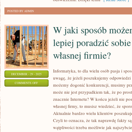
POSTED BY ADMIN
W jaki sposób może
lepiej poradzić sobie
własnej firmie?
Informatyka, to dla wielu osób pasja i spo
DECEMBER - 29 - 2025
uwagę, że jeżeli poszukujemy odpowiedzi 
ON
COMMENTS OFF
możemy dogonić konkurencji, musimy prz
W
może nie jest przypadkiem tak, że po pro
JAKI
znacznie Internetu? W końcu jeżeli nie pos
SPOSÓB
własnej firmy, to musisz wiedzieć, że spor
MOŻEMY
Aktualnie bardzo wielu klientów poszukuje
O
Czyli to oznacza, że tak naprawdę fakty są
wątpliwości trzeba możliwie jak najszybci
WIELE