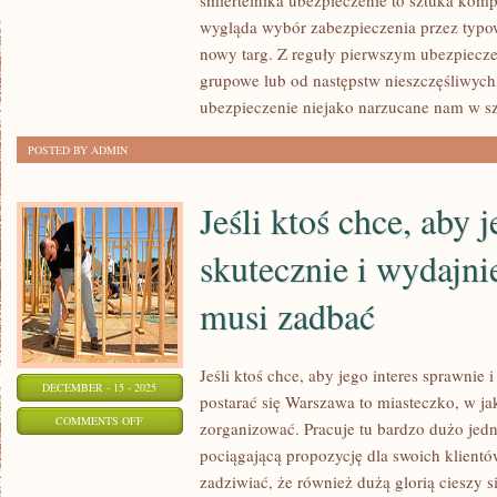
śmiertelnika ubezpieczenie to sztuka kom
POŻYCZKĄ
wygląda wybór zabezpieczenia przez typ
nowy targ. Z reguły pierwszym ubezpiecze
OD
grupowe lub od następstw nieszczęśliwych
ZNAJOMYCH,
ubezpieczenie niejako narzucane nam w sz
CZY
RODZINY.
POSTED BY ADMIN
PIENIĄDZE
Jeśli ktoś chce, aby 
skutecznie i wydajni
musi zadbać
Jeśli ktoś chce, aby jego interes sprawnie i
DECEMBER - 15 - 2025
postarać się Warszawa to miasteczko, w j
ON
COMMENTS OFF
zorganizować. Pracuje tu bardzo dużo jedn
JEŚLI
pociągającą propozycję dla swoich klient
KTOŚ
zadziwiać, że również dużą glorią cieszy si