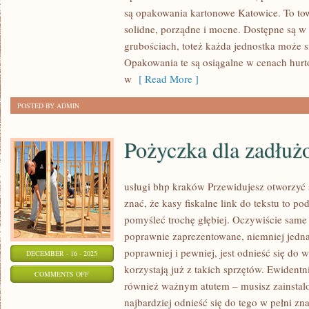
KSIĘGOWE
są opakowania kartonowe Katowice. To tow
SĄ
solidne, porządne i mocne. Dostępne są w
NADER
grubościach, toteż każda jednostka może s
POTRZEBNE
Opakowania te są osiągalne w cenach hurto
W
w
[ Read More ]
DZISIEJSZYCH
POSTED BY ADMIN
Pożyczka dla zadłuż
usługi bhp kraków Przewidujesz otworzyć 
znać, że kasy fiskalne link do tekstu to p
pomyśleć trochę głębiej. Oczywiście same 
poprawnie zaprezentowane, niemniej jedn
poprawniej i pewniej, jest odnieść się do 
DECEMBER - 16 - 2025
korzystają już z takich sprzętów. Ewidentn
ON
COMMENTS OFF
również ważnym atutem – musisz zainstalo
POŻYCZKA
najbardziej odnieść się do tego w pełni zn
DLA