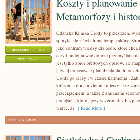
Koszty i planowanie
Metamorfozy i histo
Gdańska Klinika Urody to przestrzeń, w 
spotyka się z świadomą terapią skóry. Stro
jako centrum wiedzy dla osób, które chcą 
DECEMBER - 21 - 2025
cery i podejmować dobrze przemyślane decy
ON
COMMENTS OFF
jest tylko zbiór ofertowych opisów, ale ma
KOSZTY
łatwiej dopasować plan działania do oczek
I
Uroda po ciąży i w czasie karmienia i Zab
PLANOWANIE
którym skóra codziennie mierzy się z zani
ZABIEGÓW
przeciążeniem, a także z zmianami sezono
I
podejścia, które łączy wizerunek z bezpie
METAMORFOZY
widać, że
[ Read More ]
I
POSTED BY ADMIN
HISTORIE
PACJENTÓW
Siatkówka i Curling 