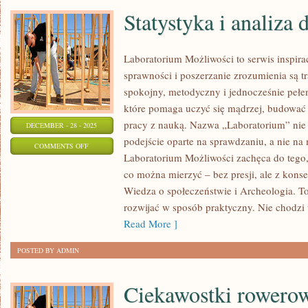
Statystyka i analiza 
Laboratorium Możliwości to serwis inspir
sprawności i poszerzanie zrozumienia są t
spokojny, metodyczny i jednocześnie pełen
które pomaga uczyć się mądrzej, budować 
pracy z nauką. Nazwa „Laboratorium” nie 
DECEMBER - 28 - 2025
podejście oparte na sprawdzaniu, a nie na
ON
COMMENTS OFF
Laboratorium Możliwości zachęca do tego,
STATYSTYKA
co można mierzyć – bez presji, ale z kons
I
Wiedza o społeczeństwie i Archeologia. To 
ANALIZA
rozwijać w sposób praktyczny. Nie chodzi 
DANYCH
Read More ]
POSTED BY ADMIN
Ciekawostki rowero