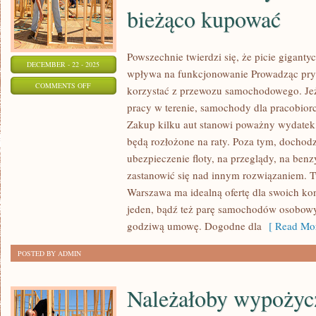
bieżąco kupować
Powszechnie twierdzi się, że picie giganty
DECEMBER - 22 - 2025
wpływa na funkcjonowanie Prowadząc pry
ON
COMMENTS OFF
korzystać z przewozu samochodowego. Jeżel
NA
pracy w terenie, samochody dla pracobio
PEWNO
Zakup kilku aut stanowi poważny wydatek d
KAŻDY
będą rozłożone na raty. Poza tym, dochod
Z
ubezpieczenie floty, na przeglądy, na ben
NAS,
zastanowić się nad innym rozwiązaniem.
Warszawa ma idealną ofertę dla swoich k
JEŚLI
jeden, bądź też parę samochodów osobowy
POSIADA
godziwą umowę. Dogodne dla
[ Read Mor
SAMOCHÓD
Z
POSTED BY ADMIN
CAŁYCH
SIŁ
Należałoby wypożyc
STARA
SIĘ