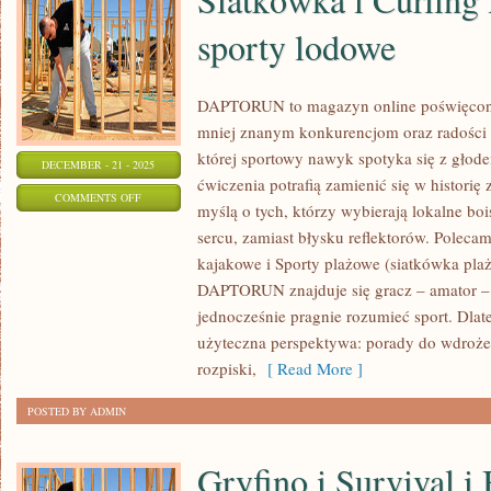
sporty lodowe
DAPTORUN to magazyn online poświęcon
mniej znanym konkurencjom oraz radości r
której sportowy nawyk spotyka się z głode
DECEMBER - 21 - 2025
ćwiczenia potrafią zamienić się w historię
ON
COMMENTS OFF
myślą o tych, którzy wybierają lokalne bo
SIATKÓWKA
sercu, zamiast błysku reflektorów. Polecam
I
kajakowe i Sporty plażowe (siatkówka pla
CURLING
DAPTORUN znajduje się gracz – amator – k
I
jednocześnie pragnie rozumieć sport. Dlat
NISZOWE
użyteczna perspektywa: porady do wdrożeni
SPORTY
rozpiski,
[ Read More ]
LODOWE
POSTED BY ADMIN
Gryfino i Survival i