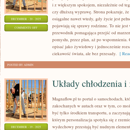
i z większym spokojem, niezależnie od teg
czy dłuższą wyprawę. Strona pokazuje, ż
osiągalne nawet wtedy, gdy życie jest peł
DECEMBER - 20 - 2025
pojawiają się sprawy rodzinne. To nie jest 
ON
COMMENTS OFF
przewodnik pomagająca przejść od marzeni
HO
pomysłu, przez plan, aż po wspomnienia.
CHI
opisać jako żywiołowy i jednocześnie rozs
MINH
ciekawość świata, ale bez przesady.
[ Read
I
SŁOWENIA
POSTED BY ADMIN
Układy chłodzenia i
Magnaflow.pl to portal o samochodach, kt
zakochanych w autach oraz w tym, co możn
być tylko środkiem transportu, a zaczynają
którym personalizacja spotyka się z rzemio
wydechowy przestają być nudnym elemente
DECEMBER - 19 - 2025