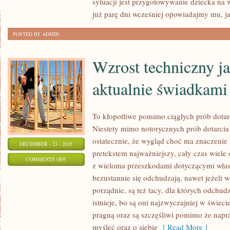
sytuacji jest przygotowywanie dziecka na 
JAKĄŚ
już parę dni wcześniej opowiadajmy mu, j
ZNACZNĄ
POSTED BY ADMIN
DOKUCZLIWOŚĆ
NATURALNYM
Wzrost techniczny j
aktualnie świadkami
To kłopotliwe pomimo ciągłych prób dotar
Niestety mimo notorycznych prób dotarcia
ostatecznie, że wygląd choć ma znaczenie 
DECEMBER - 23 - 2025
pretekstem najważniejszy, cały czas wiele
ON
COMMENTS OFF
z wieloma przeszkodami dotyczącymi własn
WZROST
bezustannie się odchudzają, nawet jeżeli 
TECHNICZNY
porządnie, są też tacy, dla których odchu
JAKIEGO
istnieje, bo są oni najzwyczajniej w świecie
JESTEŚMY
pragną oraz są szczęśliwi pomimo że nap
AKTUALNIE
myśleć oraz o siebie
[ Read More ]