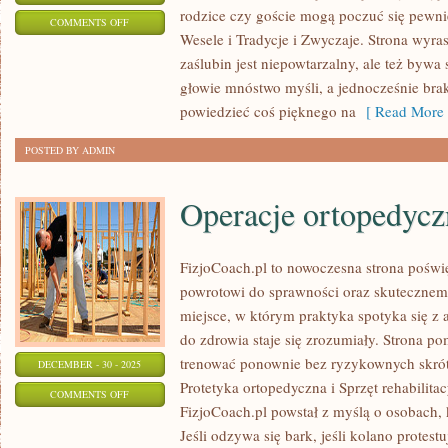
rodzice czy goście mogą poczuć się pewniej
ON
COMMENTS OFF
Wesele i Tradycje i Zwyczaje. Strona wyras
OBUWIE
zaślubin jest niepowtarzalny, ale też bywa
ŚLUBNE
głowie mnóstwo myśli, a jednocześnie brak
powiedzieć coś pięknego na
[ Read More 
POSTED BY ADMIN
Operacje ortopedycz
FizjoCoach.pl to nowoczesna strona poświę
powrotowi do sprawności oraz skutecznemu
miejsce, w którym praktyka spotyka się z
do zdrowia staje się zrozumiały. Strona po
trenować ponownie bez ryzykownych skrót
DECEMBER - 30 - 2025
Protetyka ortopedyczna i Sprzęt rehabilitacy
ON
COMMENTS OFF
FizjoCoach.pl powstał z myślą o osobach, 
OPERACJE
Jeśli odzywa się bark, jeśli kolano protestu
ORTOPEDYCZNE