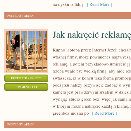
ROZWIJAJĄCA
na dysku solidny
[ Read More ]
SIĘ
POSTED BY ADMIN
Jak nakręcić reklam
Kupno laptopa przez Internet Jeżeli chcia
własnej firmy, może powinieneś najzwyczaj
reklamę, a potem przykładowo umieścić ją
trzeba wcale być wielką firmą, aby móc re
zwłaszcza, iż w końcu taka forma promocji
DECEMBER - 28 - 2025
początku należy oczywiście zadbać o wyn
ON
COMMENTS OFF
kamera jest prawdziwym srzałem w dziesią
JAK
wynająć studio green box, więc jak sama n
NAKRĘCIĆ
w którym można nakręcić każdą reklamę. 
REKLAMĘ?
greenbox można po
[ Read More ]
POSTED BY ADMIN