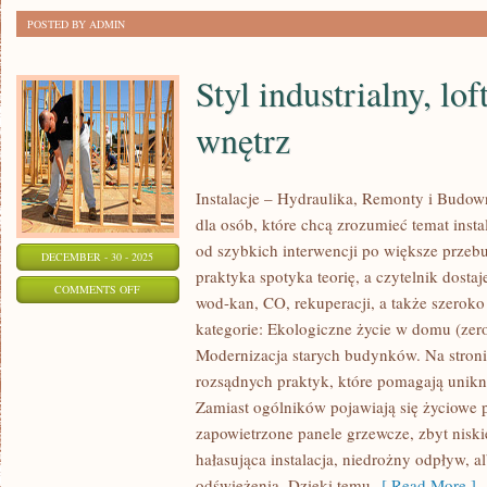
POSTED BY ADMIN
Styl industrialny, loft
wnętrz
Instalacje – Hydraulika, Remonty i Budow
dla osób, które chcą zrozumieć temat inst
od szybkich interwencji po większe przeb
DECEMBER - 30 - 2025
praktyka spotyka teorię, a czytelnik dostaj
ON
COMMENTS OFF
wod-kan, CO, rekuperacji, a także szerok
STYL
kategorie: Ekologiczne życie w domu (zero
INDUSTRIALNY,
Modernizacja starych budynków. Na stroni
LOFT
rozsądnych praktyk, które pomagają unik
I
Zamiast ogólników pojawiają się życiowe 
INNE
zapowietrzone panele grzewcze, zbyt nisk
STYLE
hałasująca instalacja, niedrożny odpływ, 
WNĘTRZ
odświeżenia. Dzięki temu
[ Read More ]