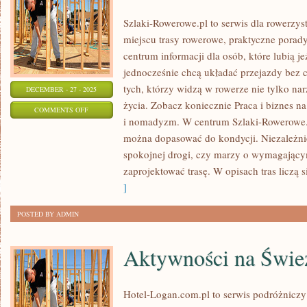
Szlaki-Rowerowe.pl to serwis dla rowerzys
miejscu trasy rowerowe, praktyczne porad
centrum informacji dla osób, które lubią je
jednocześnie chcą układać przejazdy bez c
tych, którzy widzą w rowerze nie tylko narz
DECEMBER - 27 - 2025
życia. Zobacz koniecznie Praca i biznes na
ON
COMMENTS OFF
i nomadyzm. W centrum Szlaki-Rowerowe.p
CIEKAWOSTKI
można dopasować do kondycji. Niezależnie
ROWEROWE
spokojnej drogi, czy marzy o wymagający
zaprojektować trasę. W opisach tras liczą s
]
POSTED BY ADMIN
Aktywności na Świe
Hotel-Logan.com.pl to serwis podróżnicz