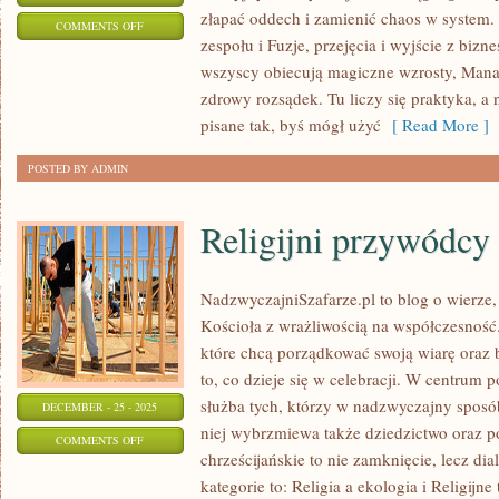
złapać oddech i zamienić chaos w system.
ON
COMMENTS OFF
zespołu i Fuzje, przejęcia i wyjście z biz
MINDSET
wszyscy obiecują magiczne wzrosty, Mana
PRZEDSIĘBIORCY
zdrowy rozsądek. Tu liczy się praktyka, a n
pisane tak, byś mógł użyć
[ Read More ]
POSTED BY ADMIN
Religijni przywódcy
NadzwyczajniSzafarze.pl to blog o wierze,
Kościoła z wrażliwością na współczesność.
które chcą porządkować swoją wiarę oraz
to, co dzieje się w celebracji. W centrum 
służba tych, którzy w nadzwyczajny sposó
DECEMBER - 25 - 2025
niej wybrzmiewa także dziedzictwo oraz p
ON
COMMENTS OFF
chrześcijańskie to nie zamknięcie, lecz di
RELIGIJNI
kategorie to: Religia a ekologia i Religijne
PRZYWÓDCY