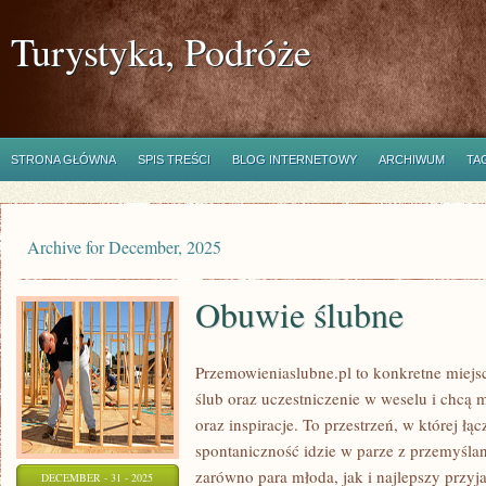
Turystyka, Podróże
STRONA GŁÓWNA
SPIS TREŚCI
BLOG INTERNETOWY
ARCHIWUM
TA
Archive for December, 2025
Obuwie ślubne
Przemowieniaslubne.pl to konkretne miejsc
ślub oraz uczestniczenie w weselu i chcą 
oraz inspiracje. To przestrzeń, w której łą
spontaniczność idzie w parze z przemyślan
zarówno para młoda, jak i najlepszy przyj
DECEMBER - 31 - 2025