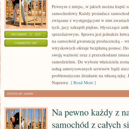
Pewnym z miejsc, w jakich można kupić s
samochodowy Każdy posiadacz samochodu
związane z występującymi w nim awariach
tych, jacy zakupili piękne, błyszczące aut
sprzedażowym. Sprawa jest jednakże łatw
DECEMBER - 22 - 2025
na samochód gwarancję producencką – w
ON
COMMENTS OFF
wtryskowych oferuje bezpłatną pomoc. Do
KAŻDY
swoją ważność oraz z przeszkodami zmusze
POSIADACZ
samodzielnie. Do wyboru właściciela zostaj
AUTA
usług autoryzowanych serwisów bądź nieco
ZNA
problematyczne działanie na własną rękę. 
DOSKONALE
Naprawa
[ Read More ]
POSTED BY ADMIN
Na pewno każdy z nas
samochód z całych sił