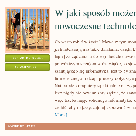
W jaki sposób może
nowoczesne technolo
Co warto robić w życiu? Mowa w tym mome
jeśli interesują nas takie działania, dzięk
lepiej zarządzana, a do tego będzie dawała
DECEMBER - 28 - 2025
prawdziwym strzałem w dziesiątkę, to sło
ON
COMMENTS OFF
szanującego się informatyka, jest to by z
W
firmie różnego rodzaju procesy dotyczące 
JAKI
Naturalnie komputery są aktualnie na wyp
SPOSÓB
lecz nigdy nie powinniśmy sądzić, że zaws
MOŻEMY
więc trzeba nająć solidnego informatyka, k
WYKORZYSTAĆ
zrobić, aby najzwyczajniej usprawnić w na
NOWOCZESNE
More ]
TECHNOLOGIE?
POSTED BY ADMIN