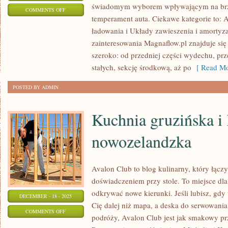
świadomym wyborem wpływającym na brz
ON
COMMENTS OFF
temperament auta. Ciekawe kategorie to: 
UKŁADY
ładowania i Układy zawieszenia i amortyz
CHŁODZENIA
zainteresowania Magnaflow.pl znajduje s
I
szeroko: od przedniej części wydechu, przez
ICH
stałych, sekcję środkową, aż po
[ Read Mo
KONSERWACJA
POSTED BY ADMIN
Kuchnia gruzińska i
nowozelandzka
Avalon Club to blog kulinarny, który łącz
doświadczeniem przy stole. To miejsce dl
odkrywać nowe kierunki. Jeśli lubisz, gd
DECEMBER - 18 - 2025
Cię dalej niż mapa, a deska do serwowania
ON
COMMENTS OFF
podróży, Avalon Club jest jak smakowy pr
KUCHNIA