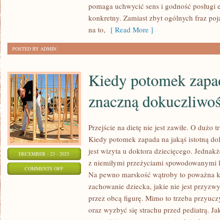
pomaga uchwycić sens i godność posługi 
konkretny. Zamiast zbyt ogólnych fraz poj
na to,
[ Read More ]
POSTED BY ADMIN
Kiedy potomek zapad
znaczną dokuczliwoś
Przejście na dietę nie jest zawiłe. O dużo t
Kiedy potomek zapada na jakąś istotną d
jest wizyta u doktora dziecięcego. Jednakż
DECEMBER - 23 - 2025
z niemiłymi przeżyciami spowodowanymi l
ON
COMMENTS OFF
Na pewno marskość wątroby to poważna kw
KIEDY
zachowanie dziecka, jakie nie jest przyzw
POTOMEK
przez obcą figurę. Mimo to trzeba przyuc
ZAPADA
oraz wyzbyć się strachu przed pediatrą. J
NA