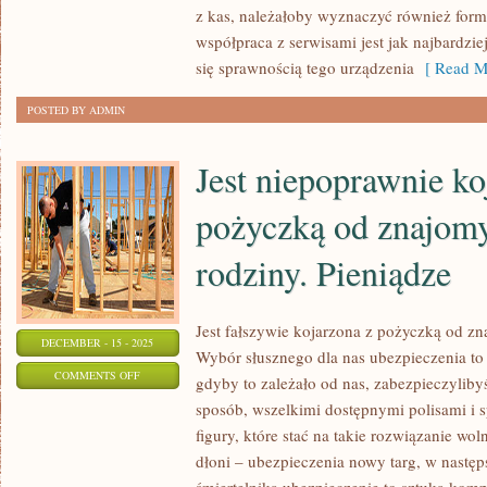
z kas, należałoby wyznaczyć również form
ZADŁUŻONYCH
współpraca z serwisami jest jak najbardzi
się sprawnością tego urządzenia
[ Read M
POSTED BY ADMIN
Jest niepoprawnie ko
pożyczką od znajomy
rodziny. Pieniądze
Jest fałszywie kojarzona z pożyczką od zn
DECEMBER - 15 - 2025
Wybór słusznego dla nas ubezpieczenia to n
ON
COMMENTS OFF
gdyby to zależało od nas, zabezpieczylib
JEST
sposób, wszelkimi dostępnymi polisami i s
NIEPOPRAWNIE
figury, które stać na takie rozwiązanie wol
KOJARZONA
dłoni – ubezpieczenia nowy targ, w następ
Z