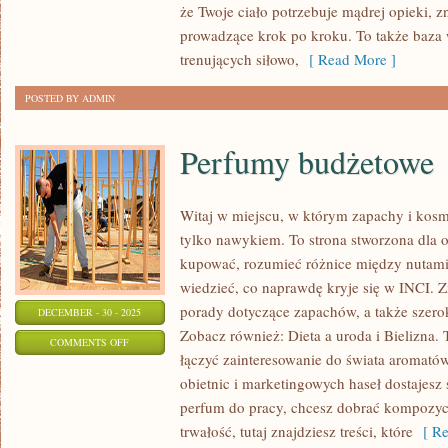
że Twoje ciało potrzebuje mądrej opieki, z
prowadzące krok po kroku. To także baza
trenujących siłowo,
[ Read More ]
POSTED BY ADMIN
Perfumy budżetowe
Witaj w miejscu, w którym zapachy i kosme
tylko nawykiem. To strona stworzona dla 
kupować, rozumieć różnice między nutam
wiedzieć, co naprawdę kryje się w INCI. Zna
porady dotyczące zapachów, a także szerok
DECEMBER - 30 - 2025
Zobacz również: Dieta a uroda i Bielizna. 
ON
COMMENTS OFF
łączyć zainteresowanie do świata aromatów
PERFUMY
obietnic i marketingowych haseł dostajesz 
BUDŻETOWE
perfum do pracy, chcesz dobrać kompozycj
trwałość, tutaj znajdziesz treści, które
[ Re