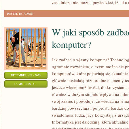
zasadniczo nie można powiedzieć, iż taka
LEPIEJ
PORADZIĆ
POSTED BY ADMIN
SOBIE
Z
W jaki sposób zadba
IT
WE
komputer?
WŁASNEJ
FIRMIE?
Jak zadbać o własny komputer? Technologi
ogromnie rozwinięta, o czym można się pr
komputerów, które pojawiają się aktualni
DECEMBER - 29 - 2025
głównie posiadają różnorodne elementy tec
ON
COMMENTS OFF
jeszcze więcej możliwości, do korzystania 
W
również w dużym stopniu wpływa na infor
JAKI
swój zakres i powoduje, że wiedza na tema
SPOSÓB
bardziej powszechna i po prostu bardzo do
ZADBAĆ
świadomość ludzi, jacy korzystają z urząd
O
Informatyka jest dziedziną, która aktualni
SWÓJ
źródeł przychodu finansowego, bo potencjał