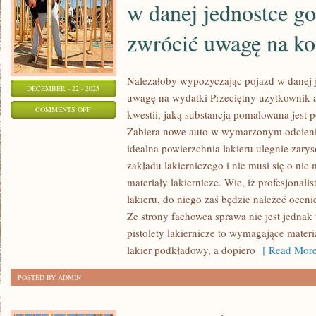
w danej jednostce g
NA
zwrócić uwagę na ko
BIEŻĄCO
KUPOWAĆ
Należałoby wypożyczając pojazd w danej 
DECEMBER - 22 - 2025
uwagę na wydatki Przeciętny użytkownik a
ON
COMMENTS OFF
kwestii, jaką substancją pomalowana jest 
NALEŻAŁOBY
Zabiera nowe auto w wymarzonym odcieniu
WYPOŻYCZAJĄC
idealna powierzchnia lakieru ulegnie zary
SAMOCHÓD
zakładu lakierniczego i nie musi się o nic
W
materiały lakiernicze. Wie, iż profesjonali
DANEJ
lakieru, do niego zaś będzie należeć ocen
Ze strony fachowca sprawa nie jest jednak 
JEDNOSTCE
pistolety lakiernicze to wymagające materi
GOSPODARCZEJ
lakier podkładowy, a dopiero
[ Read More
ZWRÓCIĆ
UWAGĘ
POSTED BY ADMIN
NA
KOSZTY