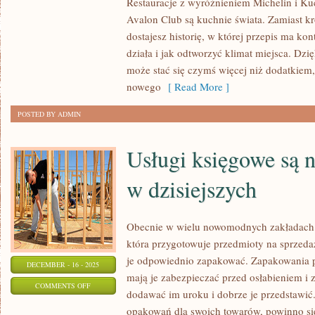
Restauracje z wyróżnieniem Michelin i K
GRUZIŃSKA
Avalon Club są kuchnie świata. Zamiast k
I
dostajesz historię, w której przepis ma ko
KUCHNIA
działa i jak odtworzyć klimat miejsca. Dzi
NOWOZELANDZKA
może stać się czymś więcej niż dodatkiem
nowego
[ Read More ]
POSTED BY ADMIN
Usługi księgowe są 
w dzisiejszych
Obecnie w wielu nowomodnych zakładach 
która przygotowuje przedmioty na sprzeda
je odpowiednio zapakować. Zapakowania p
DECEMBER - 16 - 2025
mają je zabezpieczać przed osłabieniem i 
ON
COMMENTS OFF
dodawać im uroku i dobrze je przedstawić
USŁUGI
opakowań dla swoich towarów, powinno się 