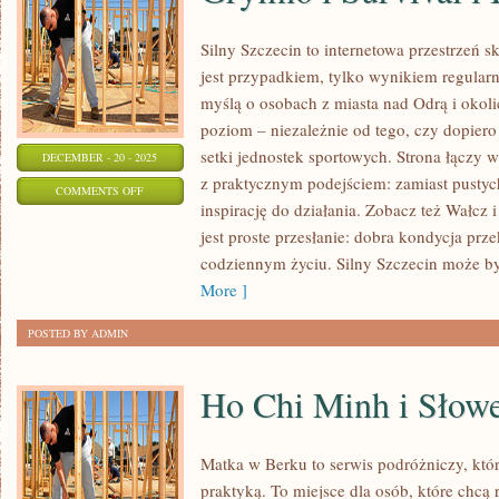
Silny Szczecin to internetowa przestrzeń s
jest przypadkiem, tylko wynikiem regularn
myślą o osobach z miasta nad Odrą i okoli
poziom – niezależnie od tego, czy dopiero
setki jednostek sportowych. Strona łączy 
DECEMBER - 20 - 2025
z praktycznym podejściem: zamiast pustych
ON
COMMENTS OFF
inspirację do działania. Zobacz też Wałcz i
GRYFINO
jest proste przesłanie: dobra kondycja prz
I
codziennym życiu. Silny Szczecin może b
SURVIVAL
More ]
I
BUSHCRAFT
POSTED BY ADMIN
Ho Chi Minh i Słow
Matka w Berku to serwis podróżniczy, któ
praktyką. To miejsce dla osób, które chcą 