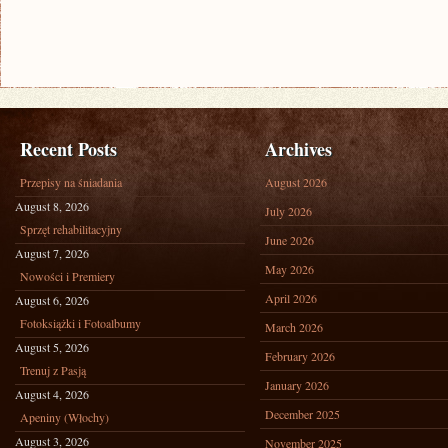
Recent Posts
Archives
Przepisy na śniadania
August 2026
August 8, 2026
July 2026
Sprzęt rehabilitacyjny
June 2026
August 7, 2026
May 2026
Nowości i Premiery
April 2026
August 6, 2026
Fotoksiążki i Fotoalbumy
March 2026
August 5, 2026
February 2026
Trenuj z Pasją
January 2026
August 4, 2026
December 2025
Apeniny (Włochy)
August 3, 2026
November 2025