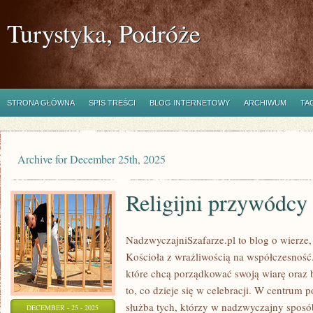
Turystyka, Podróże
STRONA GŁÓWNA
SPIS TREŚCI
BLOG INTERNETOWY
ARCHIWUM
TA
Archive for December 25th, 2025
Religijni przywódcy
NadzwyczajniSzafarze.pl to blog o wierze,
Kościoła z wrażliwością na współczesność.
które chcą porządkować swoją wiarę oraz
to, co dzieje się w celebracji. W centrum 
służba tych, którzy w nadzwyczajny sposó
DECEMBER - 25 - 2025