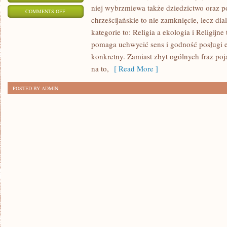
niej wybrzmiewa także dziedzictwo oraz p
ON
COMMENTS OFF
chrześcijańskie to nie zamknięcie, lecz di
RELIGIJNI
kategorie to: Religia a ekologia i Religijne
PRZYWÓDCY
pomaga uchwycić sens i godność posługi 
konkretny. Zamiast zbyt ogólnych fraz poj
na to,
[ Read More ]
POSTED BY ADMIN