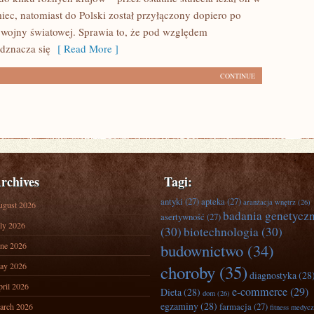
iec, natomiast do Polski został przyłączony dopiero po
 wojny światowej. Sprawia to, że pod względem
dznacza się
[ Read More ]
CONTINUE
rchives
Tagi:
antyki
(27)
apteka
(27)
aranżacja wnętrz
(26)
ugust 2026
badania genetycz
asertywność
(27)
ly 2026
(30)
biotechnologia
(30)
ne 2026
budownictwo
(34)
ay 2026
choroby
(35)
diagnostyka
(28
ril 2026
e-commerce
(29)
Dieta
(28)
dom
(26)
egzaminy
(28)
farmacja
(27)
arch 2026
fitness medyc