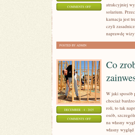
atrakcyjniej w
ON
COMMENTS OFF
solarium. Przec
KOSMETYKI
karnacja jest t
czyli zasadnicz
naprawdę wizyt
POSTED BY ADMIN
Co zrob
zainwe
W jaki sposób p
chociaż bardzo
roli, to tak n
DECEMBER - 4 - 2025
osób, szczegó
ON
COMMENTS OFF
na własny wyglą
CO
własny wygląd 
ZROBIĆ,