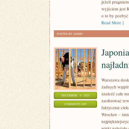
jeżeli pragnie
JEŻELI
wyjściem jest 
CHCIELIBYŚMY
o to by pozbyć
ZAINWESTOWAĆ
Read More ]
WŁASNE
POSTED BY ADMIN
PIENIĄDZE?
Japonia
najładn
Warszawa dosk
żadnych wątpli
znaleźć całe m
DECEMBER - 4 - 2025
zaoferować rew
ON
COMMENTS OFF
faktycznie cie
JAPONIA,
Wrocław – śmia
A
najpiękniejszyc
WIĘC
wieki należało 