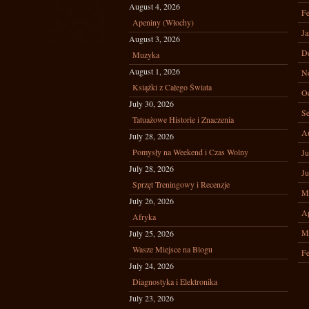
August 4, 2026
Fe
Apeniny (Włochy)
Ja
August 3, 2026
D
Muzyka
August 1, 2026
N
Książki z Całego Świata
Oc
July 30, 2026
Se
Tatuażowe Historie i Znaczenia
A
July 28, 2026
Pomysły na Weekend i Czas Wolny
Ju
July 28, 2026
Ju
Sprzęt Treningowy i Recenzje
M
July 26, 2026
Ap
Afryka
M
July 25, 2026
Wasze Miejsce na Blogu
Fe
July 24, 2026
Diagnostyka i Elektronika
July 23, 2026