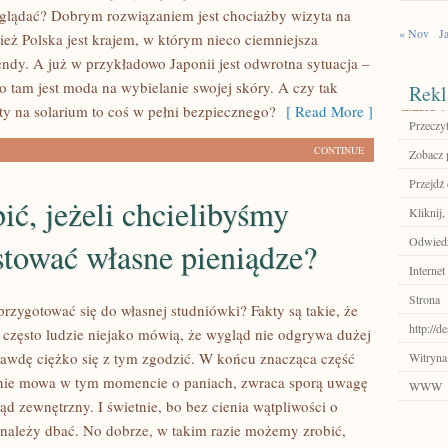
yglądać? Dobrym rozwiązaniem jest chociażby wizyta na
« Nov
J
ież Polska jest krajem, w którym nieco ciemniejsza
rendy. A już w przykładowo Japonii jest odwrotna sytuacja –
o tam jest moda na wybielanie swojej skóry. A czy tak
Rekl
y na solarium to coś w pełni bezpiecznego?
[ Read More ]
Przeczyt
CONTINUE
Zobacz p
Przejdź
ić, jeżeli chcielibyśmy
Kliknij,
Odwiedź
stować własne pieniądze?
Internet
Strona
rzygotować się do własnej studniówki? Fakty są takie, że
http://d
 często ludzie niejako mówią, że wygląd nie odgrywa dużej
aprawdę ciężko się z tym zgodzić. W końcu znacząca część
Witryna
lnie mowa w tym momencie o paniach, zwraca sporą uwagę
WWW
d zewnętrzny. I świetnie, bo bez cienia wątpliwości o
należy dbać. No dobrze, w takim razie możemy zrobić,