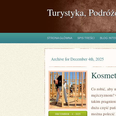
Turystyka, Podróż
STRONA GŁÓWNA
SPIS TREŚCI
BLOG INT
Archive for December 4th, 2025
Kosmet
Co robić, aby 
mężczyznom? Có
takim pragnien
duża część pań
można polecić 
DECEMBER - 4 - 2025