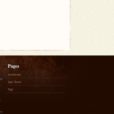
Pages
Archiwum
ne
Spis Treści
Tagi
)
zny