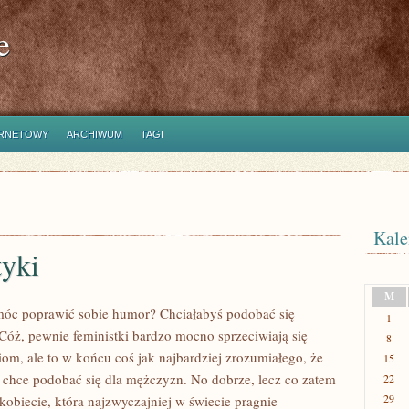
e
ERNETOWY
ARCHIWUM
TAGI
Kale
yki
M
móc poprawić sobie humor? Chciałabyś podobać się
1
ż, pewnie feministki bardzo mocno sprzeciwiają się
8
iom, ale to w końcu coś jak najbardziej zrozumiałego, że
15
 chce podobać się dla mężczyzn. No dobrze, lecz co zatem
22
29
kobiecie, która najzwyczajniej w świecie pragnie