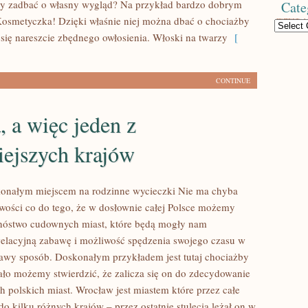
my zadbać o własny wygląd? Na przykład bardzo dobrym
Cate
Kosmetyczka! Dzięki właśnie niej można dbać o chociażby
Categories
 się nareszcie zbędnego owłosienia. Włoski na twarzy
[
CONTINUE
, a więc jeden z
iejszych krajów
onałym miejscem na rodzinne wycieczki Nie ma chyba
wości co do tego, że w dosłownie całej Polsce możemy
nóstwo cudownych miast, które będą mogły nam
elacyjną zabawę i możliwość spędzenia swojego czasu w
kawy sposób. Doskonałym przykładem jest tutaj chociażby
ło możemy stwierdzić, że zalicza się on do zdecydowanie
h polskich miast. Wrocław jest miastem które przez całe
do kilku różnych krajów – przez ostatnie stulecia leżał on w