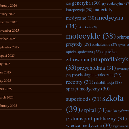
genetyka
(30)
gry edukacyjne
(27
(26)
bruary 2026
materiały
korepetycje
(28)
nuary 2026
medycyna
medyczne
(30)
ecember 2025
(34)
mieszkanie
(26)
ovember 2025
motocykle
(38)
ochro
tober 2025
przyrody
(29)
odchudzanie
(27)
ogród
(2
ptember 2025
opieka
opieka społeczna
(28)
ugust 2025
profilaktyk
zdrowotna
(31)
ly 2025
(33)
przychodnia
(31)
psycholog
ne 2025
psychologia społeczna
(29)
(26)
recepty
(31)
ay 2025
rehabilitacja
(28)
sprzęt medyczny
(30)
ril 2025
szkoła
arch 2025
superfoods
(31)
bruary 2025
(39)
szpital
(31)
sztuka cyfrow
transport publiczny
(31)
(27)
wiedza medyczna
(30)
wyposażenie