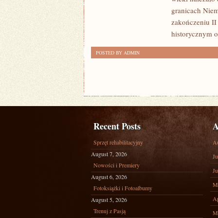
JEDEN
granicach Niem
Z
zakończeniu II
NAJŁADNIEJSZYCH
historycznym o
KRAJÓW
POSTED BY ADMIN
Recent Posts
A
Sprzęt rehabilitacyjny
A
August 7, 2026
Ju
Nowości i Premiery
Ju
August 6, 2026
M
Fotoksiążki i Fotoalbumy
Ap
August 5, 2026
Trenuj z Pasją
M