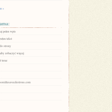
an »
ama:
aj pełen wpis
ełen tekst
 do strony
 aby zobaczyć więcej
 teraz
esoreillesavecdestrous.com