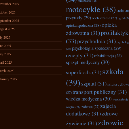
mieszkanie
(26)
ovember 2025
motocykle
(38)
ochro
tober 2025
przyrody
(29)
odchudzanie
(27)
ogród
(2
ptember 2025
opieka
opieka społeczna
(28)
ugust 2025
profilaktyk
zdrowotna
(31)
ly 2025
(33)
przychodnia
(31)
psycholog
ne 2025
psychologia społeczna
(29)
(26)
recepty
(31)
ay 2025
rehabilitacja
(28)
sprzęt medyczny
(30)
ril 2025
szkoła
arch 2025
superfoods
(31)
bruary 2025
(39)
szpital
(31)
sztuka cyfrow
transport publiczny
(31)
(27)
wiedza medyczna
(30)
wyposażenie
zajęcia
zabawa
(27)
wnętrz
(26)
dodatkowe
(31)
zdrowe
zdrowie
żywienie
(31)