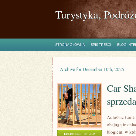
Turystyka, Podróż
STRONA GŁÓWNA
SPIS TREŚCI
BLOG INT
Archive for December 10th, 2025
Car Sha
sprzed
AutoGaz Łódź t
obsługą insta
blogiem, w któ
DECEMBER - 10 - 2025