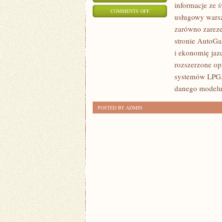
informacje ze ś
ON
COMMENTS OFF
usługowy warsz
CAR
zarówno zareze
SHARING
stronie AutoGa
I
i ekonomię jazd
MIKROMOBILNOŚĆ
rozszerzone op
I
systemów LPG,
JAK
danego modelu 
SPRZEDAĆ
POSTED BY ADMIN
LUB
KUPIĆ
SAMOCHÓD?