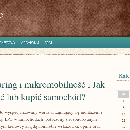
e
ERNETOWY
ARCHIWUM
TAGI
Kale
ring i mikromobilność i Jak
ać lub kupić samochód?
M
1
8
o wyspecjalizowany warsztat zajmujący się montażem i
15
lacji LPG w samochodach, połączony z rozbudowanym
22
rym kierowcy znajdą konkretne wskazówki, opinie oraz
29