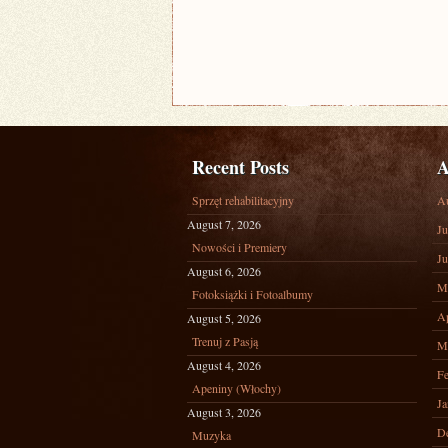
Recent Posts
A
Sprzęt rehabilitacyjny
A
August 7, 2026
Ju
Nowości i Premiery
Ju
August 6, 2026
M
Fotoksiążki i Fotoalbumy
Ap
August 5, 2026
Trenuj z Pasją
M
August 4, 2026
Fe
Apeniny (Włochy)
Ja
August 3, 2026
D
Muzyka