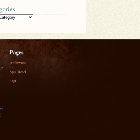
gories
Pages
Archiwum
ne
Spis Treści
Tagi
)
zny
)