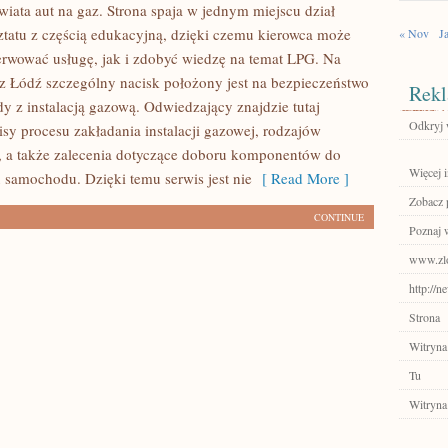
wiata aut na gaz. Strona spaja w jednym miejscu dział
tatu z częścią edukacyjną, dzięki czemu kierowca może
« Nov
J
rwować usługę, jak i zdobyć wiedzę na temat LPG. Na
z Łódź szczególny nacisk położony jest na bezpieczeństwo
Rekl
y z instalacją gazową. Odwiedzający znajdzie tutaj
Odkryj 
isy procesu zakładania instalacji gazowej, rodzajów
 a także zalecenia dotyczące doboru komponentów do
Więcej i
samochodu. Dzięki temu serwis jest nie
[ Read More ]
Zobacz p
CONTINUE
Poznaj 
www.zlo
http://n
Strona
Witryna
Tu
Witryna