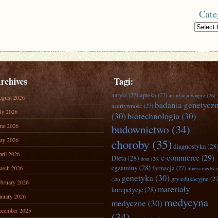
Cate
Categories
rchives
Tagi:
antyki
(27)
apteka
(27)
aranżacja wnętrz
(26)
ugust 2026
badania genetycz
asertywność
(27)
ly 2026
(30)
biotechnologia
(30)
ne 2026
budownictwo
(34)
ay 2026
choroby
(35)
diagnostyka
(28
ril 2026
e-commerce
(29)
Dieta
(28)
dom
(26)
egzaminy
(28)
farmacja
(27)
arch 2026
fitness medyc
genetyka
(30)
gry edukacyjne
(27
(26)
bruary 2026
materiały
korepetycje
(28)
nuary 2026
medycyna
medyczne
(30)
ecember 2025
(34)