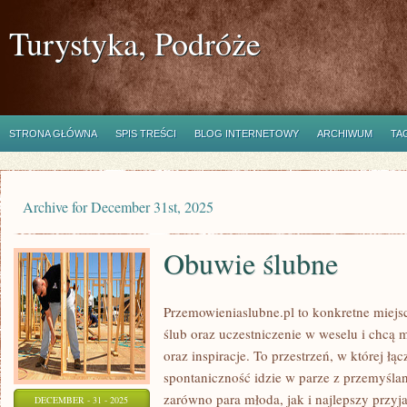
Turystyka, Podróże
STRONA GŁÓWNA
SPIS TREŚCI
BLOG INTERNETOWY
ARCHIWUM
TA
Archive for December 31st, 2025
Obuwie ślubne
Przemowieniaslubne.pl to konkretne miejsc
ślub oraz uczestniczenie w weselu i chcą 
oraz inspiracje. To przestrzeń, w której łą
spontaniczność idzie w parze z przemyślan
zarówno para młoda, jak i najlepszy przyj
DECEMBER - 31 - 2025