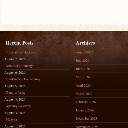
Recent Posts
Archives
Sprzęt rehabilitacyjny
August 2026
August 7, 2026
July 2026
Nowości i Premiery
June 2026
August 6, 2026
May 2026
Fotoksiążki i Fotoalbumy
April 2026
August 5, 2026
Trenuj z Pasją
March 2026
August 4, 2026
February 2026
Apeniny (Włochy)
January 2026
August 3, 2026
December 2025
Muzyka
August 1, 2026
November 2025