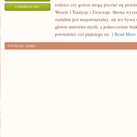
rodzice czy goście mogą poczuć się pewniej
ON
COMMENTS OFF
Wesele i Tradycje i Zwyczaje. Strona wyras
OBUWIE
zaślubin jest niepowtarzalny, ale też bywa
ŚLUBNE
głowie mnóstwo myśli, a jednocześnie brak
powiedzieć coś pięknego na
[ Read More 
POSTED BY ADMIN