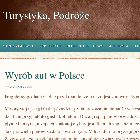
Turystyka, Podróże
STRONA GŁÓWNA
SPIS TREŚCI
BLOG INTERNETOWY
ARCHIWUM
TA
Wyrób aut w Polsce
ON
COMMENTS OFF
WYRÓB
Pragniemy posiadać pełne przekonanie, że pojazd jest sprawny i t
AUT
W
POLSCE
Motoryzacja jest globalną dziedziną zainteresowania niemalże wszy
dział nie przypadł do gustu kobietom. Duża grupa panów oświadcza,
płynie benzyna, a zapach spalonej etyliny jest dla nich zapachem rz
Tak już wielu panów zostało stworzonych. Miłość do motoryzacji prz
Zazwyczaj jest to zgłębianie tajemnic i zagadnień związanych z wszy