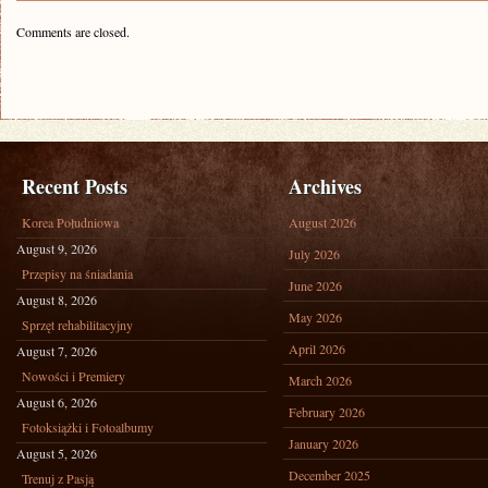
Comments are closed.
Recent Posts
Archives
Korea Południowa
August 2026
August 9, 2026
July 2026
Przepisy na śniadania
June 2026
August 8, 2026
May 2026
Sprzęt rehabilitacyjny
April 2026
August 7, 2026
Nowości i Premiery
March 2026
August 6, 2026
February 2026
Fotoksiążki i Fotoalbumy
January 2026
August 5, 2026
December 2025
Trenuj z Pasją