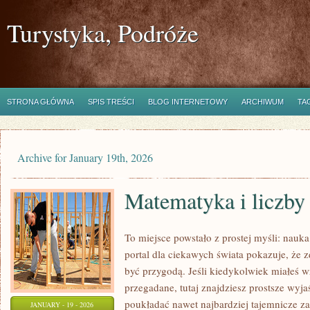
Turystyka, Podróże
STRONA GŁÓWNA
SPIS TREŚCI
BLOG INTERNETOWY
ARCHIWUM
TA
Archive for January 19th, 2026
Matematyka i liczby
To miejsce powstało z prostej myśli: nauk
portal dla ciekawych świata pokazuje, że
być przygodą. Jeśli kiedykolwiek miałeś w
przegadane, tutaj znajdziesz prostsze wyja
poukładać nawet najbardziej tajemnicze za
JANUARY - 19 - 2026