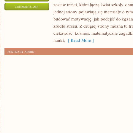
zestaw treści, które łączą świat szkoły z 
ON
COMMENTS OFF
jednej strony pojawiają się materiały o tym
MATEMATYKA
budować motywację, jak podejść do egzam
I
źródło stresu. Z drugiej strony można tu tra
LICZBY
ciekawość: kosmos, matematyczne zagadki,
nauki,
[ Read More ]
POSTED BY ADMIN