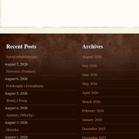
Recent Posts
Archives
Sprzęt rehabilitacyjny
August 2026
August 7, 2026
July 2026
Nowości i Premiery
June 2026
August 6, 2026
May 2026
Fotoksiążki i Fotoalbumy
April 2026
August 5, 2026
Trenuj z Pasją
March 2026
August 4, 2026
February 2026
Apeniny (Włochy)
January 2026
August 3, 2026
December 2025
Muzyka
August 1, 2026
November 2025