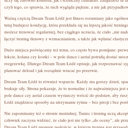
liczy się zarówno kontrola, jak i sceniczny charakter. Znajdziesz tu t
czyli tego, co sprawia, że ruch wygląda pięknie, a nie jak przypadkowa
Ważną częścią Dream Team Łódź jest fitness rozumiany jako ogóln
tutaj budujesz kondycję, która przekłada się na lepszą jakość treningu
możesz trenować regularniej, bez ciągłego uczucia, że ciało „nie na
łączyć trening tlenowy z wzmacnianiem, a także jak wplatać elastycz
Dużo miejsca poświęcamy też temu, co często bywa pomijane: prewen
łokcie, kolana czy kostki – w pole dance i aerial potrafią dostać mocn
rozgrzewkę. Dlatego Dream Team Łódź opisuje, jak rozpoznawać syg
planować deload i jak rozsądnie wracać po przerwie.
Dream Team Łódź to również wsparcie. Każdy ma gorszy dzień, sp
brakuje siły. Strona pokazuje, że to normalne i że najważniejsza jes
pole dance czy aerial czasem wystarczy wrócić do podstaw, aby ru
Łódź znajdziesz sposoby na utrzymanie rytmu – bez presji i bez por
Nie zapominamy też o stronie mentalnej. Taniec i trening uczą akcept
człowiek zaczyna widzieć, że ciało jest nie tylko „do oceny”, ale pr
Dream Team Łódź promuje podejście, w którym trening jest przygodą