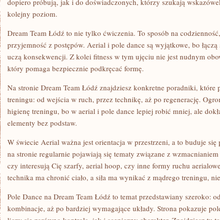
dopiero próbują, jak i do doświadczonych, którzy szukają wskazów
kolejny poziom.
Dream Team Łódź to nie tylko ćwiczenia. To sposób na codzienność,
przyjemność z postępów. Aerial i pole dance są wyjątkowe, bo łączą s
uczą konsekwencji. Z kolei fitness w tym ujęciu nie jest nudnym o
który pomaga bezpiecznie podkręcać formę.
Na stronie Dream Team Łódź znajdziesz konkretne poradniki, które
treningu: od wejścia w ruch, przez technikę, aż po regenerację. Og
higienę treningu, bo w aerial i pole dance lepiej robić mniej, ale dokł
elementy bez podstaw.
W świecie Aerial ważna jest orientacja w przestrzeni, a to buduje się
na stronie regularnie pojawiają się tematy związane z wzmacnianiem
czy interesują Cię szarfy, aerial hoop, czy inne formy ruchu aerialow
technika ma chronić ciało, a siła ma wynikać z mądrego treningu, n
Pole Dance na Dream Team Łódź to temat przedstawiany szeroko: od 
kombinacje, aż po bardziej wymagające układy. Strona pokazuje pole