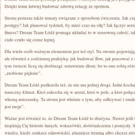
Dzięki temu łatwiej budować zdrową relację ze sportem.
Strona porusza także tematy związane z sposobem ćwiczenia. Jak czę
postępy? Jak planować tydzień, by mieć czas na siłę? Jak łączyć aeri
fitness? Dream Team Łódź pomaga układać to w sensowną całość, ta
ciało czuło się coraz lepiej.
Dla wielu osób ważnym elementem jest też styl. Na stronie pojawiają 
ale również z codzienną praktyką: jak budować flow, jak pracować z
tym świecie liczą się drobiazgi: ustawienie dłoni, bo to one robią ró
„zrobione pięknie”.
Dream Team Łódź podkreśla też, że nie ma jednej drogi. Jedni kochaj
taneczny klimat. Ktoś zakocha się w aerial, ktoś w pole, a ktoś połą
własną mieszankę. Ta strona jest właśnie o tym, aby odkrywać i znale
jest moje”.
Ważne jest również to, że Dream Team Łódź to drużyna. Nawet jeśli 
inspirują Cię historie innych, wskazówki, doświadczenia i pomysły.
wiedzy, kiedy szukasz odpowiedzi, planujesz trening albo chcesz z