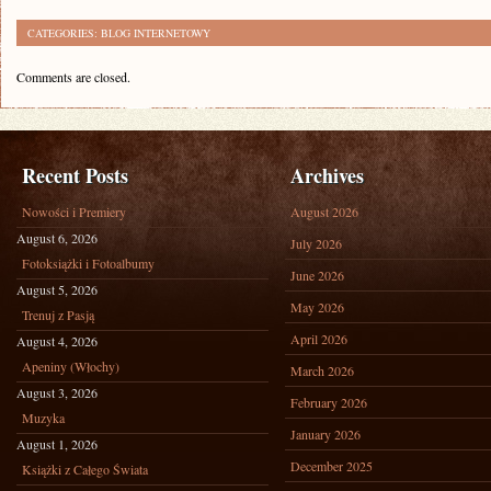
CATEGORIES:
BLOG INTERNETOWY
Comments are closed.
Recent Posts
Archives
Nowości i Premiery
August 2026
August 6, 2026
July 2026
Fotoksiążki i Fotoalbumy
June 2026
August 5, 2026
May 2026
Trenuj z Pasją
April 2026
August 4, 2026
Apeniny (Włochy)
March 2026
August 3, 2026
February 2026
Muzyka
January 2026
August 1, 2026
December 2025
Książki z Całego Świata