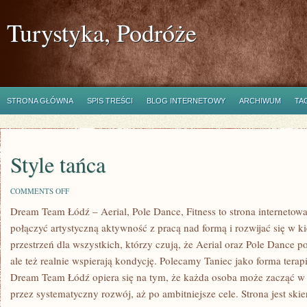
Turystyka, Podróże
STRONA GŁÓWNA
SPIS TREŚCI
BLOG INTERNETOWY
ARCHIWUM
TA
Style tańca
ON
COMMENTS OFF
STYLE
Dream Team Łódź – Aerial, Pole Dance, Fitness to strona internetowa
TAŃCA
połączyć artystyczną aktywność z pracą nad formą i rozwijać się w k
przestrzeń dla wszystkich, którzy czują, że Aerial oraz Pole Dance pot
ale też realnie wspierają kondycję. Polecamy Taniec jako forma terapi
Dream Team Łódź opiera się na tym, że każda osoba może zacząć w
przez systematyczny rozwój, aż po ambitniejsze cele. Strona jest sk