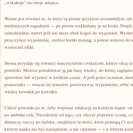
„wskakuje” na swoje miejsce.
Ważne jest również to, że treści są pisane językiem zrozumiałym, al
trudniejszych zagadnień — po prostu rozkładamy je na kroki. Dzięk
samodzielnie, nawet jeśli nie masz obok kogoś do wyjaśnień. Wystar
przeczytasz wyjaśnienie, zrobisz krótki trening, a potem wrócisz do 
wzmocnić efekt.
Strona przydaje się również nauczycielom i rodzicom, którzy chcą s
powtórki. Możesz potraktować ją jak bazę wiedzy, do której zaglądas
sprawdzić lub wyjaśnić w krótkim czasie. A jeśli jesteś uczniem, moż
pomocnika — wracać do tematów, porównywać wyjaśnienia, robić wł
wiedzę kawałek po kawałku.
Całość powstała po to, żeby wspierać edukację na każdym etapie: od 
po ambitne cele. Niezależnie od tego, czy chcesz poprawić ocenę, cz
tłumaczy rzeczy po ludzku, znajdziesz tu treści, które pomogą Ci ucz
którym nauka ma być narzędziem, a nie ciężarem — i w którym każ