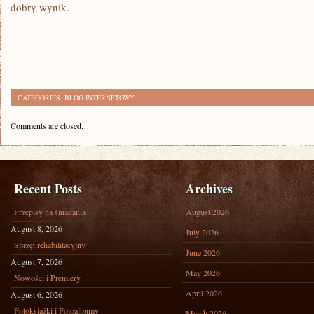
dobry wynik.
CATEGORIES:
BLOG INTERNETOWY
Comments are closed.
Recent Posts
Archives
Przepisy na śniadania
August 2026
August 8, 2026
July 2026
Sprzęt rehabilitacyjny
June 2026
August 7, 2026
May 2026
Nowości i Premiery
April 2026
August 6, 2026
Fotoksiążki i Fotoalbumy
March 2026