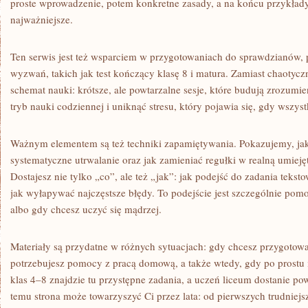
proste wprowadzenie, potem konkretne zasady, a na końcu przykłady,
najważniejsze.
Ten serwis jest też wsparciem w przygotowaniach do sprawdzianów, 
wyzwań, takich jak test kończący klasę 8 i matura. Zamiast chaot
schemat nauki: krótsze, ale powtarzalne sesje, które budują zrozumie
tryb nauki codziennej i uniknąć stresu, który pojawia się, gdy wszyst
Ważnym elementem są też techniki zapamiętywania. Pokazujemy, jak t
systematyczne utrwalanie oraz jak zamieniać regułki w realną umiej
Dostajesz nie tylko „co”, ale też „jak”: jak podejść do zadania tekst
jak wyłapywać najczęstsze błędy. To podejście jest szczególnie pom
albo gdy chcesz uczyć się mądrzej.
Materiały są przydatne w różnych sytuacjach: gdy chcesz przygotować
potrzebujesz pomocy z pracą domową, a także wtedy, gdy po prostu 
klas 4–8 znajdzie tu przystępne zadania, a uczeń liceum dostanie p
temu strona może towarzyszyć Ci przez lata: od pierwszych trudnie