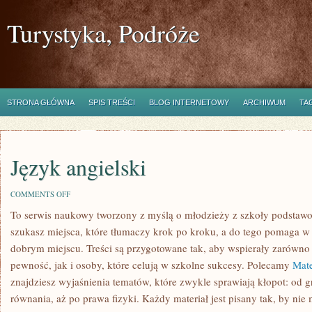
Turystyka, Podróże
STRONA GŁÓWNA
SPIS TREŚCI
BLOG INTERNETOWY
ARCHIWUM
TA
Język angielski
ON
COMMENTS OFF
JĘZYK
To serwis naukowy tworzony z myślą o młodzieży z szkoły podstawowe
ANGIELSKI
szukasz miejsca, które tłumaczy krok po kroku, a do tego pomaga w 
dobrym miejscu. Treści są przygotowane tak, aby wspierały zarówno 
pewność, jak i osoby, które celują w szkolne sukcesy. Polecamy
Mat
znajdziesz wyjaśnienia tematów, które zwykle sprawiają kłopot: od gr
równania, aż po prawa fizyki. Każdy materiał jest pisany tak, by nie