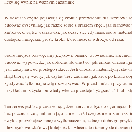
liczy się wynik na ważnym egzaminie.
W treściach często pojawiają się krótkie przewodniki dla uczniów i
budować dyscyplinę, jak radzić sobie z brakiem chęci, jak planować 
kartkówek. Są też wskazówki, jak uczyć się, gdy masz sporo materiał
dostajesz narzędzia: proste kroki, które możesz wdrożyć od razu.
Sporo miejsca poświęcamy językowi: pisanie, opowiadanie, argumenty
budować wypowiedź, jak dobierać słownictwo, jak unikać chaosu i ja
jeśli zaczynasz od prostego szkicu. Jeśli chodzi o matematykę, sta
skąd biorą się wzory, jak czytać treść zadania i jak krok po kroku d
zgadywać, tylko naprawdę rozwiązywać. W przedmiotach przyrodnic
przykładami z życia, bo wtedy wiedza przestaje być „sucha” i robi si
Ten serwis jest też przestrzenią, gdzie nauka ma być do ogarnięcia. B
bez poczucia, że „inni umieją, a ja nie”. Jeśli czegoś nie rozumiesz, 
zwykle potrzebujesz innego wytłumaczenia, jednego dobrego przykł
ułożonych we właściwej kolejności. I właśnie to staramy się dawać: st