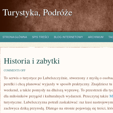
Turystyka, Podróże
STRONA GŁÓWNA
SPIS TREŚCI
BLOG INTERNETOWY
ARCHIWUM
TA
Historia i zabytki
ON
COMMENTS OFF
HISTORIA
To serwis o turystyce po Lubelszczyźnie, stworzony z myślą o osobac
I
ZABYTKI
perełki i chcą planować wyjazdy w sposób praktyczny. Znajdziesz tu 
weekend, a także pomysły na dłuższą wyprawę. To przestrzeń dla tych
dla miłośników przygód i kulturalnych wydarzeń. Przeczytaj także
M
turystyczne. Lubelszczyzna potrafi zaskakiwać: raz kusi nastrojowy
zachwyca dziką przyrodą. Dlatego na stronie pojawiają się treści, 