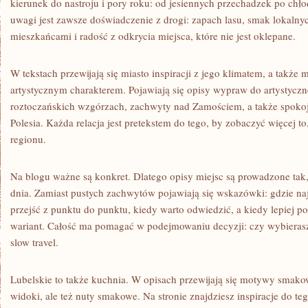
kierunek do nastroju i pory roku: od jesiennych przechadzek po chł
uwagi jest zawsze doświadczenie z drogi: zapach lasu, smak lokaln
mieszkańcami i radość z odkrycia miejsca, które nie jest oklepane.
W tekstach przewijają się miasto inspiracji z jego klimatem, a także 
artystycznym charakterem. Pojawiają się opisy wypraw do artystyczn
roztoczańskich wzgórzach, zachwyty nad Zamościem, a także spokojn
Polesia. Każda relacja jest pretekstem do tego, by zobaczyć więcej to
regionu.
Na blogu ważne są konkret. Dlatego opisy miejsc są prowadzone tak,
dnia. Zamiast pustych zachwytów pojawiają się wskazówki: gdzie naj
przejść z punktu do punktu, kiedy warto odwiedzić, a kiedy lepiej p
wariant. Całość ma pomagać w podejmowaniu decyzji: czy wybierasz 
slow travel.
Lubelskie to także kuchnia. W opisach przewijają się motywy smakow
widoki, ale też nuty smakowe. Na stronie znajdziesz inspiracje do t