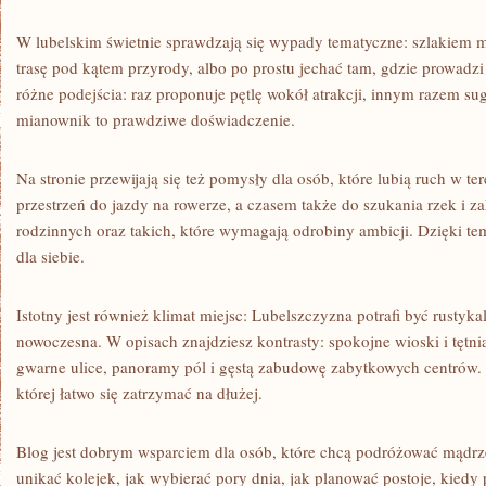
W lubelskim świetnie sprawdzają się wypady tematyczne: szlakiem m
trasę pod kątem przyrody, albo po prostu jechać tam, gdzie prowadz
różne podejścia: raz proponuje pętlę wokół atrakcji, innym razem su
mianownik to prawdziwe doświadczenie.
Na stronie przewijają się też pomysły dla osób, które lubią ruch w ter
przestrzeń do jazdy na rowerze, a czasem także do szukania rzek i za
rodzinnych oraz takich, które wymagają odrobiny ambicji. Dzięki t
dla siebie.
Istotny jest również klimat miejsc: Lubelszczyzna potrafi być rustyk
nowoczesna. W opisach znajdziesz kontrasty: spokojne wioski i tętnią
gwarne ulice, panoramy pól i gęstą zabudowę zabytkowych centrów.
której łatwo się zatrzymać na dłużej.
Blog jest dobrym wsparciem dla osób, które chcą podróżować mądrze.
unikać kolejek, jak wybierać pory dnia, jak planować postoje, kiedy 