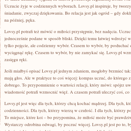
Uczucie żyje w codziennych wyborach. Lovsy.pl inspiruje, by tworzy
śniadanie, zwyczaj dziękowania. Bo relacja jest jak ogród – gdy dok
na później, pęka.
Lovsy.pl potrafi też mówić o miłości przystępnie, bez nadęcia. Uczu
jednocześnie podane w sposób bliski. Dzięki temu łatwiej wdrożyć w
tylko pojęcie, ale codzienny wybór. Czasem to wybór, by posłuchać
wyciągnąć rękę. Czasem to wybór, by nie zamykać się. Lovsy.pl wzm
zasięgu ręki.
Jeśli miałbyś opisać Lovsy.pl jednym zdaniem, mogłoby brzmieć tak: 
mają głos. Ale w praktyce to coś więcej: kompas uczuć, do którego z
dobrego. To przypomnienie o wartości relacji, który mówi: spójrz u
wiadomość potrafi wzmocnić więź. A czasem potrafi uleczyć coś, co 
Lovsy.pl jest więc dla tych, którzy chcą kochać mądrzej. Dla tych, k
codzienności. Dla tych, którzy wierzą w czułość. I dla tych, którzy po
To miejsce, które koi – bo przypomina, że miłość może być prawdziw
Wystarczy odrobina odwagi, by poczuć więcej. Lovsy.pl jest po to, b