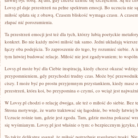
łatwiej być sobą. Są dni, gdy chcesz dzielić się szczęściem. Są też ch
Lovsy.pl daje przestrzeń na pełne spektrum emocji. Bo uczucia nie
miłość splata się z obawą. Czasem bliskość wymaga czasu. A czase
złapać nić porozumienia.
Ta przestrzeń emocji jest też dla tych, którzy lubią poetyckie metafory
konkret. Bo nie każdy mówi miłość tak samo. Jedni układają wiersze. 
łączy oba podejścia. To zaproszenie do tego, by rozumieć siebie. A im
tym łatwiej budować relacje. Miłość nie jest zgadywaniem; to wspól
Lovsy.pl może być dla Ciebie inspiracją, kiedy chcesz okazać wdzi
przypomnieniem, gdy przychodzi trudny czas. Może być przewodniki
ciszy. I może być po prostu przyjemnym przystankiem, kiedy masz och
przestrzeń, która koi, bo przypomina o czymś, co wciąż jest najważni
W Lovsy.pl chodzi o relację dwojga, ale też o miłość do siebie. Bez t
Strona motywuje, że warto traktować się łagodnie, bo wtedy łatwiej
Uczucie rośnie tam, gdzie jest zgoda. Tam, gdzie można pokazać wraż
się wyśmianym. Lovsy.pl jest właśnie o tym: o bezpiecznym języku, k
To także delikatny sygnał, że miłość potrzebuje regularnej troski. N