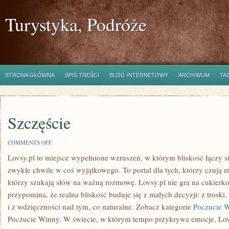
Turystyka, Podróże
STRONA GŁÓWNA
SPIS TREŚCI
BLOG INTERNETOWY
ARCHIWUM
TA
Szczęście
ON
COMMENTS OFF
SZCZĘŚCIE
Lovsy.pl to miejsce wypełnione wzruszeń, w którym bliskość łączy si
zwykłe chwile w coś wyjątkowego. To portal dla tych, którzy czują mo
którzy szukają słów na ważną rozmowę. Lovsy.pl nie gra na cukierko
przypomina, że realna bliskość buduje się z małych decyzji: z troski,
i z wdzięczności nad tym, co naturalne. Zobacz kategorie
Poczucie W
Poczucie Winny. W świecie, w którym tempo przykrywa emocje, Lovsy