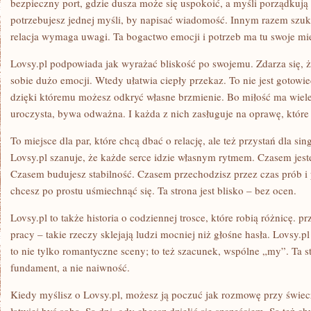
bezpieczny port, gdzie dusza może się uspokoić, a myśli porządkują
potrzebujesz jednej myśli, by napisać wiadomość. Innym razem szuk
relacja wymaga uwagi. Ta bogactwo emocji i potrzeb ma tu swoje mie
Lovsy.pl podpowiada jak wyrażać bliskość po swojemu. Zdarza się, że
sobie dużo emocji. Wtedy ułatwia ciepły przekaz. To nie jest gotowie
dzięki któremu możesz odkryć własne brzmienie. Bo miłość ma wiel
uroczysta, bywa odważna. I każda z nich zasługuje na oprawę, które 
To miejsce dla par, które chcą dbać o relację, ale też przystań dla sin
Lovsy.pl szanuje, że każde serce idzie własnym rytmem. Czasem jes
Czasem budujesz stabilność. Czasem przechodzisz przez czas prób i
chcesz po prostu uśmiechnąć się. Ta strona jest blisko – bez ocen.
Lovsy.pl to także historia o codziennej trosce, które robią różnicę. 
pracy – takie rzeczy sklejają ludzi mocniej niż głośne hasła. Lovsy.p
to nie tylko romantyczne sceny; to też szacunek, wspólne „my”. Ta s
fundament, a nie naiwność.
Kiedy myślisz o Lovsy.pl, możesz ją poczuć jak rozmowę przy świecz