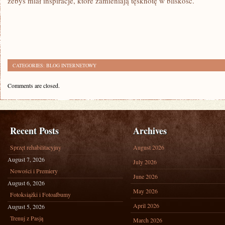
żebyś miał inspiracje, które zamieniają tęsknotę w bliskość.
CATEGORIES:
BLOG INTERNETOWY
Comments are closed.
Recent Posts
Archives
Sprzęt rehabilitacyjny
August 2026
August 7, 2026
July 2026
Nowości i Premiery
June 2026
August 6, 2026
May 2026
Fotoksiążki i Fotoalbumy
April 2026
August 5, 2026
Trenuj z Pasją
March 2026