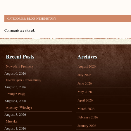
CATEGORIES:
BLOG INTERNETOWY
Comments are closed.
Recent Posts
Archives
Nowości i Premiery
August 2026
August 6, 2026
July 2026
Fotoksiążki i Fotoalbumy
June 2026
August 5, 2026
May 2026
Trenuj z Pasją
April 2026
August 4, 2026
Apeniny (Włochy)
March 2026
August 3, 2026
February 2026
Muzyka
January 2026
August 1, 2026