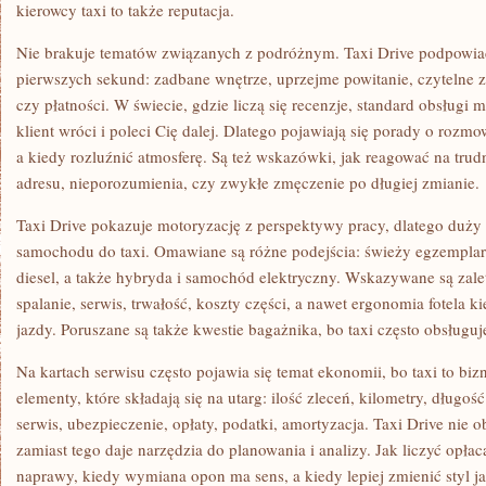
kierowcy taxi to także reputacja.
Nie brakuje tematów związanych z podróżnym. Taxi Drive podpowi
pierwszych sekund: zadbane wnętrze, uprzejme powitanie, czytelne z
czy płatności. W świecie, gdzie liczą się recenzje, standard obsług
klient wróci i poleci Cię dalej. Dlatego pojawiają się porady o rozmo
a kiedy rozluźnić atmosferę. Są też wskazówki, jak reagować na trud
adresu, nieporozumienia, czy zwykłe zmęczenie po długiej zmianie.
Taxi Drive pokazuje motoryzację z perspektywy pracy, dlatego duży
samochodu do taxi. Omawiane są różne podejścia: świeży egzemplar
diesel, a także hybryda i samochód elektryczny. Wskazywane są zalet
spalanie, serwis, trwałość, koszty części, a nawet ergonomia fotela 
jazdy. Poruszane są także kwestie bagażnika, bo taxi często obsługuj
Na kartach serwisu często pojawia się temat ekonomii, bo taxi to bi
elementy, które składają się na utarg: ilość zleceń, kilometry, długość
serwis, ubezpieczenie, opłaty, podatki, amortyzacja. Taxi Drive nie 
zamiast tego daje narzędzia do planowania i analizy. Jak liczyć opłac
naprawy, kiedy wymiana opon ma sens, a kiedy lepiej zmienić styl j