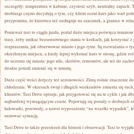
szczegóły: temperatura w kabinie, czystość szyb, neutralny zapach. T
drobiazgi często decydują o tym, czy klient oceni kurs jako wart pol
przypomina, że kierowca też zasługuje na szacunek, a granice w rela
Ponieważ taxi to ciągła jazda, portal dużo miejsca poświęca tematom
trasy, żeby unikać bezsensownego stania w korkach, jak korzystać 
rozpraszania, jak obserwować miasto i jego rytm. Są rozważania o ty
określonym miejscu, a kiedy lepiej wykonać kurs w stronę, gdzie roś
do uczenia się miasta: jego ulic, skrótów, remontów, ale też do zach
drodze potrafi zmienić się w minutę.
Duża część treści dotyczy też sezonowości. Zimą rośnie znaczenie do
chłodzenie. W okresach świąt i długich weekendów zmienia się ruch,
klientów. Taxi Drive opisuje, jak przygotować się na te cykle i jak d
najbardziej wymagającym czasie. Pojawiają się porady o drobnych rz
ładowarki, przewody, a nawet wyposażenie “na wszelki wypadek”, któ
uratować sytuację.
Taxi Drive to także przestrzeń dla historii i obserwacji. Taxi to wyją