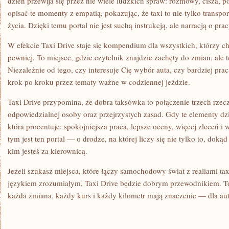
dzień przewija się przez nie wiele ludzkich spraw: rozmowy, cisza, po
opisać te momenty z empatią, pokazując, że taxi to nie tylko transpor
życia. Dzięki temu portal nie jest suchą instrukcją, ale narracją o pra
W efekcie Taxi Drive staje się kompendium dla wszystkich, którzy ch
pewniej. To miejsce, gdzie czytelnik znajdzie zachęty do zmian, ale 
Niezależnie od tego, czy interesuje Cię wybór auta, czy bardziej prac
krok po kroku przez tematy ważne w codziennej jeździe.
Taxi Drive przypomina, że dobra taksówka to połączenie trzech rze
odpowiedzialnej osoby oraz przejrzystych zasad. Gdy te elementy dzi
która procentuje: spokojniejsza praca, lepsze oceny, więcej zleceń i w
tym jest ten portal — o drodze, na której liczy się nie tylko to, dokąd 
kim jesteś za kierownicą.
Jeżeli szukasz miejsca, które łączy samochodowy świat z realiami ta
językiem zrozumiałym, Taxi Drive będzie dobrym przewodnikiem. To
każda zmiana, każdy kurs i każdy kilometr mają znaczenie — dla auta