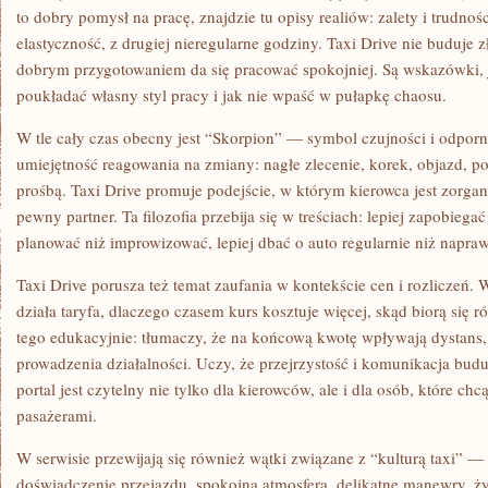
to dobry pomysł na pracę, znajdzie tu opisy realiów: zalety i trudności
elastyczność, z drugiej nieregularne godziny. Taxi Drive nie buduje z
dobrym przygotowaniem da się pracować spokojniej. Są wskazówki, j
poukładać własny styl pracy i jak nie wpaść w pułapkę chaosu.
W tle cały czas obecny jest “Skorpion” — symbol czujności i odporno
umiejętność reagowania na zmiany: nagłe zlecenie, korek, objazd, po
prośbą. Taxi Drive promuje podejście, w którym kierowca jest zorga
pewny partner. Ta filozofia przebija się w treściach: lepiej zapobiegać
planować niż improwizować, lepiej dbać o auto regularnie niż naprawi
Taxi Drive porusza też temat zaufania w kontekście cen i rozliczeń. 
działa taryfa, dlaczego czasem kurs kosztuje więcej, skąd biorą się 
tego edukacyjnie: tłumaczy, że na końcową kwotę wpływają dystans, 
prowadzenia działalności. Uczy, że przejrzystość i komunikacja bud
portal jest czytelny nie tylko dla kierowców, ale i dla osób, które c
pasażerami.
W serwisie przewijają się również wątki związane z “kulturą taxi” —
doświadczenie przejazdu. spokojna atmosfera, delikatne manewry, ży