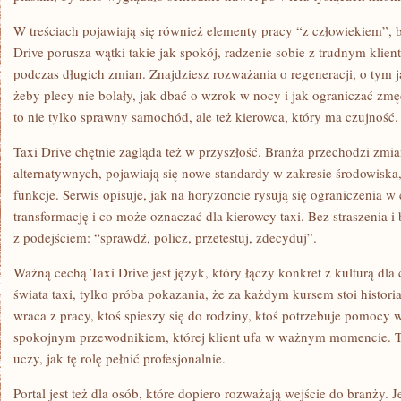
W treściach pojawiają się również elementy pracy “z człowiekiem”, bo
Drive porusza wątki takie jak spokój, radzenie sobie z trudnym klien
podczas długich zmian. Znajdziesz rozważania o regeneracji, o tym ja
żeby plecy nie bolały, jak dbać o wzrok w nocy i jak ograniczać zmę
to nie tylko sprawny samochód, ale też kierowca, który ma czujność.
Taxi Drive chętnie zagląda też w przyszłość. Branża przechodzi zmi
alternatywnych, pojawiają się nowe standardy w zakresie środowiska,
funkcje. Serwis opisuje, jak na horyzoncie rysują się ograniczenia w
transformację i co może oznaczać dla kierowcy taxi. Bez straszenia 
z podejściem: “sprawdź, policz, przetestuj, zdecyduj”.
Ważną cechą Taxi Drive jest język, który łączy konkret z kulturą dla c
świata taxi, tylko próba pokazania, że za każdym kursem stoi historia:
wraca z pracy, ktoś spieszy się do rodziny, ktoś potrzebuje pomocy w
spokojnym przewodnikiem, której klient ufa w ważnym momencie. T
uczy, jak tę rolę pełnić profesjonalnie.
Portal jest też dla osób, które dopiero rozważają wejście do branży. Je