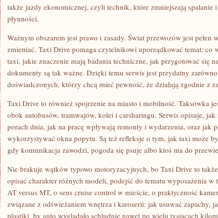
także jazdy ekonomicznej, czyli technik, które zmniejszają spalanie 
płynności.
Ważnym obszarem jest prawo i zasady. Świat przewozów jest pełen w
zmieniać. Taxi Drive pomaga czytelnikowi uporządkować temat: co 
taxi, jakie znaczenie mają badania techniczne, jak przygotować się n
dokumenty są tak ważne. Dzięki temu serwis jest przydatny zarówno 
doświadczonych, którzy chcą mieć pewność, że działają zgodnie z z
Taxi Drive to również spojrzenie na miasto i mobilność. Taksówka jes
obok autobusów, tramwajów, kolei i carsharingu. Serwis opisuje, jak
porach dnia, jak na pracę wpływają remonty i wydarzenia, oraz jak 
wykorzystywać okna popytu. Są też refleksje o tym, jak taxi może b
gdy komunikacja zawodzi, pogoda się psuje albo ktoś ma do przewi
Nie brakuje wątków typowo motoryzacyjnych, bo Taxi Drive to także p
opisać charakter różnych modeli, podejść do tematu wyposażenia w t
AT versus MT, o sens cruise control w mieście, o praktyczność kamer
związane z odświeżaniem wnętrza i karoserii: jak usuwać zapachy, jak
plastiki, by auto wyglądało schludnie nawet po wielu tysiącach kilom