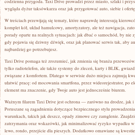
codzienna przygoda. Taxi Drive prowadzi przez miasto, szlaki i przy
wygląda dyżur taksówkarza oraz jak przygotować auto, siebie i ofertę,
W treściach przewijają się tematy, które naprawdę interesują kierow
komplet kół, układ hamulcowy, amortyzatory, ale też nawigacja, zato
porady oparte na realnych sytuacjach: jak dbać o samochód, by nie z
gdy pojawia się dziwny dźwięk, oraz jak planować serwis tak, aby a
najbardziej go potrzebujesz.
Taxi Drive pomaga też zrozumieć, jak zmienia się branża przewozów.
tylko radiotelefon, ale także systemy do zleceń, karty i BLIK, gwia
związane z komfortem. Dlatego w serwisie dużo miejsca zajmują kwe
ułatwić pracę: od mocowania smartfona, przez wideorejestrator, po e
element ma znaczenie, gdy Twoje auto jest jednocześnie biurem.
Ważnym filarem Taxi Drive jest ochrona — zarówno na drodze, jak i 
Poruszane są zagadnienia dotyczące bezpiecznego stylu prowadzeni
warunkach, takich jak deszcz, opady zimowe czy zamglenie. Znajdzi
zatrzymania oraz wskazówki, jak minimalizować ryzyko wypadku w 
lewo, rondo, przejście dla pieszych. Dodatkowo omawiane są kwestie 