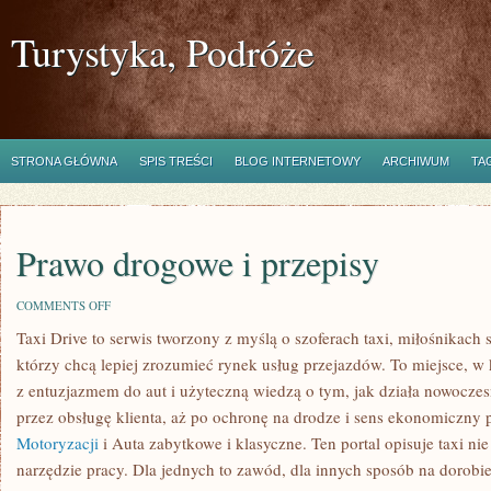
Turystyka, Podróże
STRONA GŁÓWNA
SPIS TREŚCI
BLOG INTERNETOWY
ARCHIWUM
TA
Prawo drogowe i przepisy
ON
COMMENTS OFF
PRAWO
Taxi Drive to serwis tworzony z myślą o szoferach taxi, miłośnikac
DROGOWE
I
którzy chcą lepiej zrozumieć rynek usług przejazdów. To miejsce, w
PRZEPISY
z entuzjazmem do aut i użyteczną wiedzą o tym, jak działa nowocze
przez obsługę klienta, aż po ochronę na drodze i sens ekonomiczny 
Motoryzacji
i Auta zabytkowe i klasyczne. Ten portal opisuje taxi nie
narzędzie pracy. Dla jednych to zawód, dla innych sposób na dorobie