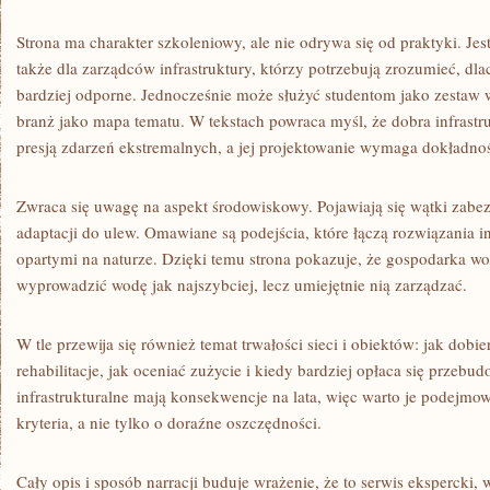
Strona ma charakter szkoleniowy, ale nie odrywa się od praktyki. Jes
także dla zarządców infrastruktury, którzy potrzebują zrozumieć, dl
bardziej odporne. Jednocześnie może służyć studentom jako zestaw 
branż jako mapa tematu. W tekstach powraca myśl, że dobra infrastruk
presją zdarzeń ekstremalnych, a jej projektowanie wymaga dokładnoś
Zwraca się uwagę na aspekt środowiskowy. Pojawiają się wątki zabez
adaptacji do ulew. Omawiane są podejścia, które łączą rozwiązania i
opartymi na naturze. Dzięki temu strona pokazuje, że gospodarka wo
wyprowadzić wodę jak najszybciej, lecz umiejętnie nią zarządzać.
W tle przewija się również temat trwałości sieci i obiektów: jak dob
rehabilitacje, jak oceniać zużycie i kiedy bardziej opłaca się przebu
infrastrukturalne mają konsekwencje na lata, więc warto je podejmo
kryteria, a nie tylko o doraźne oszczędności.
Cały opis i sposób narracji buduje wrażenie, że to serwis ekspercki, w 