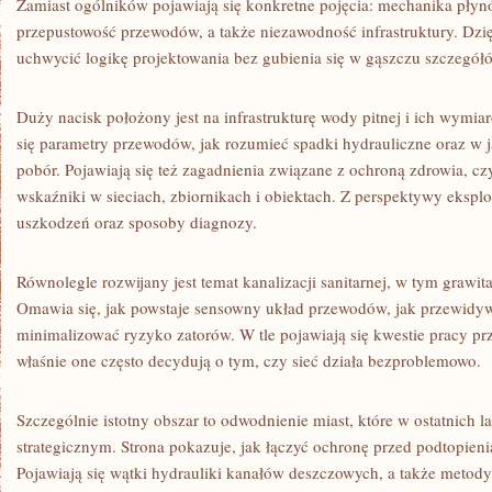
Zamiast ogólników pojawiają się konkretne pojęcia: mechanika płynó
przepustowość przewodów, a także niezawodność infrastruktury. Dzi
uchwycić logikę projektowania bez gubienia się w gąszczu szczegół
Duży nacisk położony jest na infrastrukturę wody pitnej i ich wymiaro
się parametry przewodów, jak rozumieć spadki hydrauliczne oraz w j
pobór. Pojawiają się też zagadnienia związane z ochroną zdrowia, cz
wskaźniki w sieciach, zbiornikach i obiektach. Z perspektywy ekspl
uszkodzeń oraz sposoby diagnozy.
Równolegle rozwijany jest temat kanalizacji sanitarnej, w tym grawita
Omawia się, jak powstaje sensowny układ przewodów, jak przewidyw
minimalizować ryzyko zatorów. W tle pojawiają się kwestie pracy p
właśnie one często decydują o tym, czy sieć działa bezproblemowo.
Szczególnie istotny obszar to odwodnienie miast, które w ostatnich la
strategicznym. Strona pokazuje, jak łączyć ochronę przed podtopie
Pojawiają się wątki hydrauliki kanałów deszczowych, a także metod