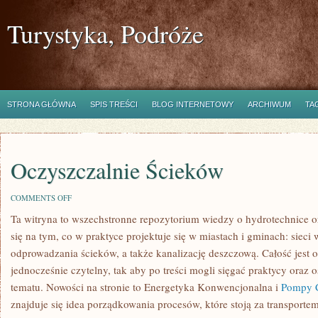
Turystyka, Podróże
STRONA GŁÓWNA
SPIS TREŚCI
BLOG INTERNETOWY
ARCHIWUM
TA
Oczyszczalnie Ścieków
ON
COMMENTS OFF
OCZYSZCZALNIE
Ta witryna to wszechstronne repozytorium wiedzy o hydrotechnice or
ŚCIEKÓW
się na tym, co w praktyce projektuje się w miastach i gminach: siec
odprowadzania ścieków, a także kanalizację deszczową. Całość jest 
jednocześnie czytelny, tak aby po treści mogli sięgać praktycy oraz o
tematu. Nowości na stronie to Energetyka Konwencjonalna i
Pompy C
znajduje się idea porządkowania procesów, które stoją za transport