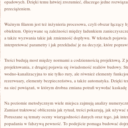
opadowych. Dzięki temu łatwiej zrozumieć, dlaczego jedne rozwiązani
przeciążeniem.
Ważnym filarem jest też inżynieria procesowa, czyli obszar łączący h
obiektem. Opisywane są zależności między ładunkiem zanieczyszczeń
a także wyzwania takie jak zmienność dopływu. W tekstach pojawia 
interpretować parametry i jak przekładać je na decyzje, które popraw
Treści budują most między normami a codziennością projektową. Z 
projektowania, z drugiej pojawia się świadomość realiów budowy. Str
wodno-kanalizacyjna to nie tylko rury, ale również elementy funkcj
rezerwuary, elementy bezpieczeństwa, a także automatyka. Dzięki tem
na sieć powiązań, w którym drobna zmiana potrafi wywołać kaskadę
Na poziomie metodycznym wiele miejsca zajmują analizy numeryczne
Zamiast traktować obliczenia jak rytuał, treści pokazują, jak używać 
Poruszane są tematy oceny wiarygodności danych oraz tego, jak int
popadania w fałszywą pewność. To podejście pomaga budować dojrza