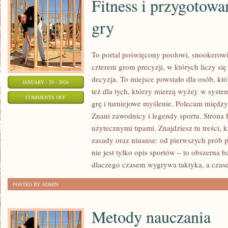
Fitness i przygotowa
gry
To portal poświęcony poolowi, snookerowi
czterem grom precyzji, w których liczy się
decyzja. To miejsce powstało dla osób, któ
JANUARY - 29 - 2026
też dla tych, którzy mierzą wyżej: w syst
ON
COMMENTS OFF
grę i turniejowe myślenie. Polecam między 
FITNESS
Znani zawodnicy i legendy sportu. Strona
I
użytecznymi tipami. Znajdziesz tu treści, k
PRZYGOTOWANIE
zasady oraz niuanse: od pierwszych prób 
FIZYCZNE
nie jest tylko opis sportów – to obszerna 
DO
dlaczego czasem wygrywa taktyka, a czas
GRY
POSTED BY ADMIN
Metody nauczania