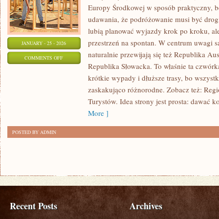
Europy Środkowej w sposób praktyczny, b
udawania, że podróżowanie musi być drogie
lubią planować wyjazdy krok po kroku, al
przestrzeń na spontan. W centrum uwagi są
JANUARY - 25 - 2026
naturalnie przewijają się też Republika Au
ON
COMMENTS OFF
Republika Słowacka. To właśnie ta czwórk
KULTURA
krótkie wypady i dłuższe trasy, bo wszystk
I
zaskakująco różnorodne. Zobacz też: Regio
TRADYCJE
Turystów. Idea strony jest prosta: dawać 
More ]
POSTED BY ADMIN
Recent Posts
Archives