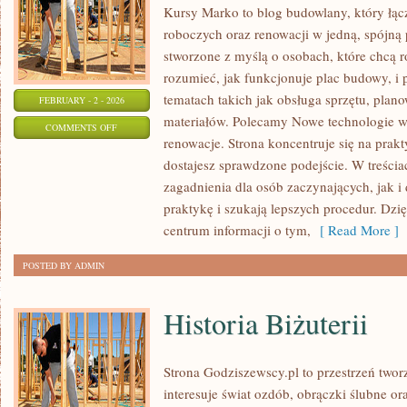
Kursy Marko to blog budowlany, który łącz
roboczych oraz renowacji w jedną, spójną 
stworzone z myślą o osobach, które chcą r
rozumieć, jak funkcjonuje plac budowy, i
tematach takich jak obsługa sprzętu, plano
FEBRUARY - 2 - 2026
materiałów. Polecamy Nowe technologie w
ON
COMMENTS OFF
renowacje. Strona koncentruje się na prakt
IZOLACJA
dostajesz sprawdzone podejście. W treścia
TERMICZNA
zagadnienia dla osób zaczynających, jak i 
I
praktykę i szukają lepszych procedur. Dzię
AKUSTYCZNA
centrum informacji o tym,
[ Read More ]
POSTED BY ADMIN
Historia Biżuterii
Strona Godziszewscy.pl to przestrzeń twor
interesuje świat ozdób, obrączki ślubne o