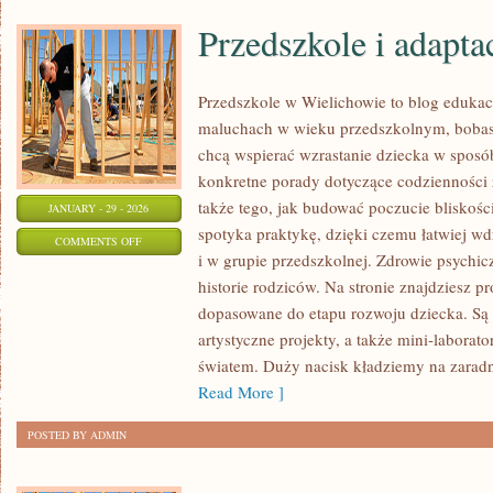
Przedszkole i adapta
Przedszkole w Wielichowie to blog edukac
maluchach w wieku przedszkolnym, bobas
chcą wspierać wzrastanie dziecka w sposó
konkretne porady dotyczące codzienności 
także tego, jak budować poczucie bliskości
JANUARY - 29 - 2026
spotyka praktykę, dzięki czemu łatwiej w
ON
COMMENTS OFF
i w grupie przedszkolnej. Zdrowie psychicz
PRZEDSZKOLE
historie rodziców. Na stronie znajdziesz 
I
dopasowane do etapu rozwoju dziecka. Są
ADAPTACJA
artystyczne projekty, a także mini-laborato
światem. Duży nacisk kładziemy na zarad
Read More ]
POSTED BY ADMIN