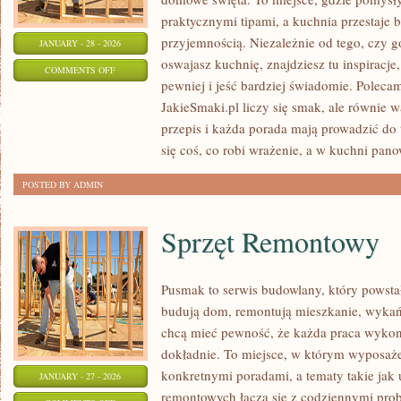
praktycznymi tipami, a kuchnia przestaje b
przyjemnością. Niezależnie od tego, czy go
JANUARY - 28 - 2026
oswajasz kuchnię, znajdziesz tu inspiracj
ON
COMMENTS OFF
pewniej i jeść bardziej świadomie. Poleca
ZDROWE
JakieSmaki.pl liczy się smak, ale równie w
ODŻYWIANIE
przepis i każda porada mają prowadzić do 
się coś, co robi wrażenie, a w kuchni pan
POSTED BY ADMIN
Sprzęt Remontowy
Pusmak to serwis budowlany, który powstał
budują dom, remontują mieszkanie, wykań
chcą mieć pewność, że każda praca wykon
dokładnie. To miejsce, w którym wyposażen
konkretnymi poradami, a tematy takie jak 
JANUARY - 27 - 2026
remontowych łączą się z codziennymi prob