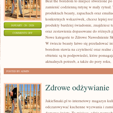
Beat the boredom to miejsce stworzone po 
zamienić codzienną rutynę w mały rytuał. 
produktach beauty, zapachach oraz emalia
konkretnych wskazówek, chcesz lepiej roz
produkty bardziej świadomie, znajdziesz t
JANUARY - 28 - 2026
oraz zestawienia dopasowane do różnych p
ON
COMMENTS OFF
Nowe kategorie to Zdrowe Nawodnienie Sk
KOSMETYKI
W świecie beauty łatwo się przeładować in
NATURALNE
boredom stawia na czytelność oraz realne 
I
obietnic są tu podpowiedzi, które pomagaj
EKOLOGICZNE
aktualnych potrzeb, a także do pory roku,
POSTED BY ADMIN
Zdrowe odżywianie
JakieSmaki.pl to internetowy magazyn kuli
odczarowywać kuchenne wyzwania i zamie
domowe święta. To miejsce, gdzie pomysły 