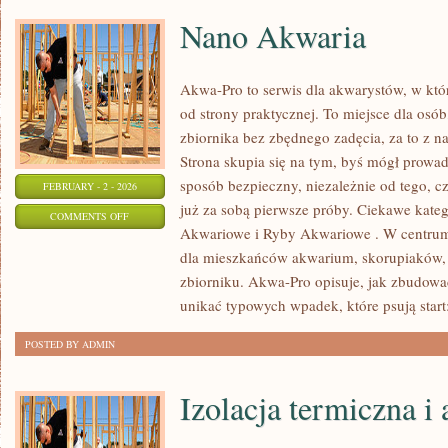
Nano Akwaria
Akwa-Pro to serwis dla akwarystów, w kt
od strony praktycznej. To miejsce dla osó
zbiornika bez zbędnego zadęcia, za to z n
Strona skupia się na tym, byś mógł prowa
sposób bezpieczny, niezależnie od tego, cz
FEBRUARY - 2 - 2026
już za sobą pierwsze próby. Ciekawe kateg
ON
COMMENTS OFF
Akwariowe i Ryby Akwariowe . W centrum 
NANO
dla mieszkańców akwarium, skorupiaków, c
AKWARIA
zbiorniku. Akwa-Pro opisuje, jak zbudowa
unikać typowych wpadek, które psują start
POSTED BY ADMIN
Izolacja termiczna i