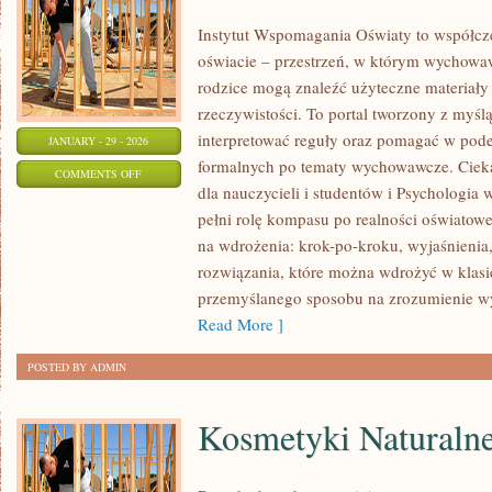
Instytut Wspomagania Oświaty to współcz
oświacie – przestrzeń, w którym wychowaw
rodzice mogą znaleźć użyteczne materiały
rzeczywistości. To portal tworzony z myśl
interpretować reguły oraz pomagać w pod
JANUARY - 29 - 2026
formalnych po tematy wychowawcze. Ciekaw
ON
COMMENTS OFF
dla nauczycieli i studentów i Psychologia 
METODY
pełni rolę kompasu po realności oświatowe
NAUCZANIA
na wdrożenia: krok-po-kroku, wyjaśnienia,
rozwiązania, które można wdrożyć w klasie
przemyślanego sposobu na zrozumienie w
Read More ]
POSTED BY ADMIN
Kosmetyki Naturalne