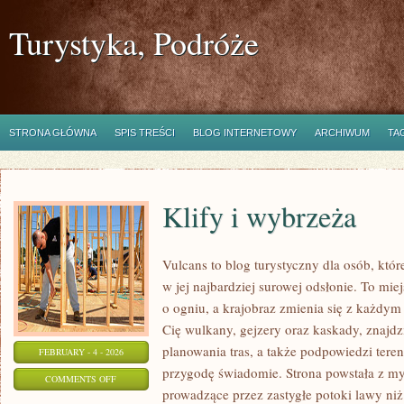
Turystyka, Podróże
STRONA GŁÓWNA
SPIS TREŚCI
BLOG INTERNETOWY
ARCHIWUM
TA
Klify i wybrzeża
Vulcans to blog turystyczny dla osób, któ
w jej najbardziej surowej odsłonie. To miejs
o ogniu, a krajobraz zmienia się z każdym 
Cię wulkany, gejzery oraz kaskady, znajd
planowania tras, a także podpowiedzi tere
FEBRUARY - 4 - 2026
przygodę świadomie. Strona powstała z myś
ON
COMMENTS OFF
prowadzące przez zastygłe potoki lawy niż 
KLIFY