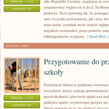
albo Republiki Czeskiej, znajdziesz tu sze
FEBRUARY - 1 - 2026
zorganizować wyjazd od A do Z. Na Rushm
ON
COMMENTS OFF
praktyka. Treści powstają tak, by pomaga
NORWEGIA
mieć wszystko pod kontrolą, jak i tym, kt
temu każdy czytelnik może znaleźć najlep
miejskich weekendów, przez podróże sam
kilkutygodniowe wyprawy.
[ Read More ]
POSTED BY ADMIN
Przygotowanie do pr
szkoły
Przedszkole Kubuś to platforma stworzone
wszystkich, którzy szukają sprawdzonych 
przedszkolnych i placówek opieki nad ma
FEBRUARY - 1 - 2026
praktyka opieki i wychowania spotyka się
ON
COMMENTS OFF
Strona powstała po to, by ułatwiać decyzj