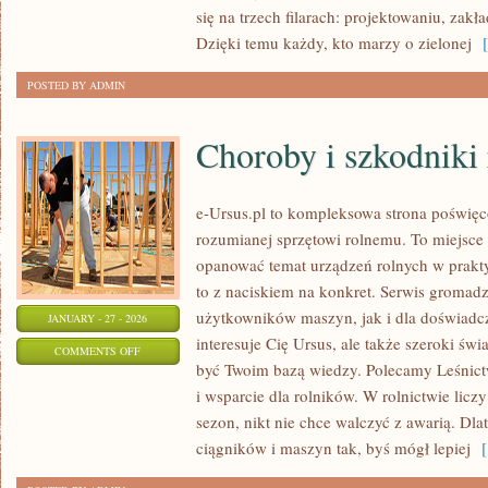
się na trzech filarach: projektowaniu, zak
OGRODZIE
Dzięki temu każdy, kto marzy o zielonej
[ 
POSTED BY ADMIN
Choroby i szkodniki 
e-Ursus.pl to kompleksowa strona poświęc
rozumianej sprzętowi rolnemu. To miejsce 
opanować temat urządzeń rolnych w prakty
to z naciskiem na konkret. Serwis gromad
użytkowników maszyn, jak i dla doświadcz
JANUARY - 27 - 2026
interesuje Cię Ursus, ale także szeroki św
ON
COMMENTS OFF
być Twoim bazą wiedzy. Polecamy Leśnictw
CHOROBY
i wsparcie dla rolników. W rolnictwie licz
I
sezon, nikt nie chce walczyć z awarią. Dla
SZKODNIKI
ciągników i maszyn tak, byś mógł lepiej
[ 
ROŚLIN