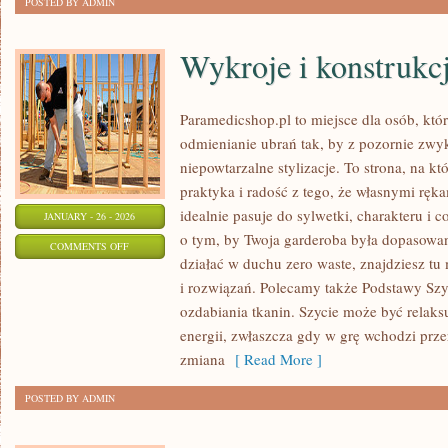
POSTED BY ADMIN
Wykroje i konstrukc
Paramedicshop.pl to miejsce dla osób, któ
odmienianie ubrań tak, by z pozornie zwy
niepowtarzalne stylizacje. To strona, na któ
praktyka i radość z tego, że własnymi ręk
idealnie pasuje do sylwetki, charakteru i 
JANUARY - 26 - 2026
o tym, by Twoja garderoba była dopasowan
ON
COMMENTS OFF
działać w duchu zero waste, znajdziesz tu
WYKROJE
i rozwiązań. Polecamy także Podstawy Szyc
I
ozdabiania tkanin. Szycie może być relaksu
KONSTRUKCJA
energii, zwłaszcza gdy w grę wchodzi prze
ODZIEŻY
zmiana
[ Read More ]
POSTED BY ADMIN