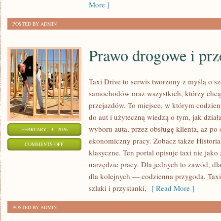
More ]
POSTED BY ADMIN
Prawo drogowe i prz
Taxi Drive to serwis tworzony z myślą o sz
samochodów oraz wszystkich, którzy chcą 
przejazdów. To miejsce, w którym codzien
do aut i użyteczną wiedzą o tym, jak dzia
wyboru auta, przez obsługę klienta, aż po 
FEBRUARY - 3 - 2026
ekonomiczny pracy. Zobacz także Historia
ON
COMMENTS OFF
klasyczne. Ten portal opisuje taxi nie jako
PRAWO
narzędzie pracy. Dla jednych to zawód, dl
DROGOWE
dla kolejnych — codzienna przygoda. Taxi
I
szlaki i przystanki,
[ Read More ]
PRZEPISY
POSTED BY ADMIN