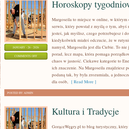
Horoskopy tygodnio
Margoseila to miejsce w online, w którym
serwis, który powstał z myślą o tym, abyś
jesteś, jak myślisz, czego potrzebujesz i d
kiedykolwiek miałeś odczucie, że w rutyn
namysł, Margoseila jest dla Ciebie. To nie 
JANUARY - 26 - 2026
porad, lecz mapa, która pomaga porządko
ON
COMMENTS OFF
chaos w jasność. Ciekawe kategorie to Ener
HOROSKOPY
ich znaczenie. Na Margoseila znajdziesz 
TYGODNIOWE
podaną tak, by była zrozumiała, a jednoc
dla osób,
[ Read More ]
POSTED BY ADMIN
Kultura i Tradycje
GorąceWęgry.pl to blog turystyczny, który