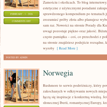
Zamościu i okolicach. To blog internetowy,
estetyczne z użytecznymi poradami zakupo
sprawdzonego kompendium po tematach jub
FEBRUARY - 1 - 2026
zrozumieć próby złota albo planujesz wybór
ON
COMMENTS OFF
sam raz. Nowości na stronie Porady dla Ku
HISTORIA
uwagi pozostaje piękno oraz jakość. Biżuter
BIŻUTERII
często pamiątka – coś, co przechodzi z po
na stronie znajdziesz podejście rozsądne,
wyroby
[ Read More ]
POSTED BY ADMIN
Norwegia
Rushmore to serwis podróżniczy, który po
zakochanych w odkrywaniu nowych miejsc.
łączą się inspiracje z konkretną wiedzą. J
słonecznej Iberii, romantycznej Europy, k