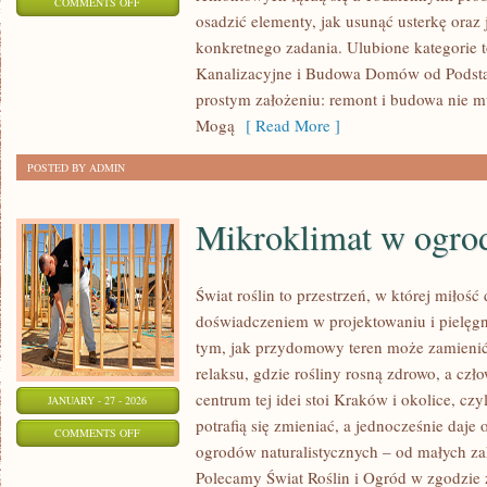
ON
COMMENTS OFF
osadzić elementy, jak usunąć usterkę oraz 
SPRZĘT
konkretnego zadania. Ulubione kategorie t
REMONTOWY
Kanalizacyjne i Budowa Domów od Podstaw.
prostym założeniu: remont i budowa nie
Mogą
[ Read More ]
POSTED BY ADMIN
Mikroklimat w ogro
Świat roślin to przestrzeń, w której miłość 
doświadczeniem w projektowaniu i pielęg
tym, jak przydomowy teren może zamienić 
relaksu, gdzie rośliny rosną zdrowo, a c
centrum tej idei stoi Kraków i okolice, cz
JANUARY - 27 - 2026
potrafią się zmieniać, a jednocześnie daj
ON
COMMENTS OFF
ogrodów naturalistycznych – od małych za
MIKROKLIMAT
Polecamy Świat Roślin i Ogród w zgodzie z
W