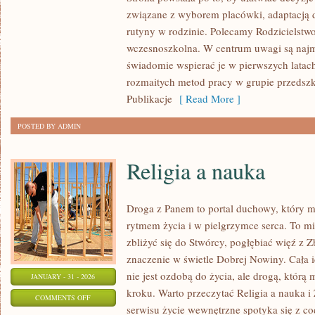
PRZYGOTOWANIE
związane z wyborem placówki, adaptacją d
DO
rutyny w rodzinie. Polecamy Rodzicielstw
PRZEDSZKOLA
wczesnoszkolna. W centrum uwagi są najmło
I
świadomie wspierać je w pierwszych latach
SZKOŁY
rozmaitych metod pracy w grupie przedszko
Publikacje
[ Read More ]
POSTED BY ADMIN
Religia a nauka
Droga z Panem to portal duchowy, który
rytmem życia i w pielgrzymce serca. To mi
zbliżyć się do Stwórcy, pogłębiać więź z 
znaczenie w świetle Dobrej Nowiny. Cała i
nie jest ozdobą do życia, ale drogą, któr
JANUARY - 31 - 2026
kroku. Warto przeczytać Religia a nauka i
ON
COMMENTS OFF
serwisu życie wewnętrzne spotyka się z co
RELIGIA