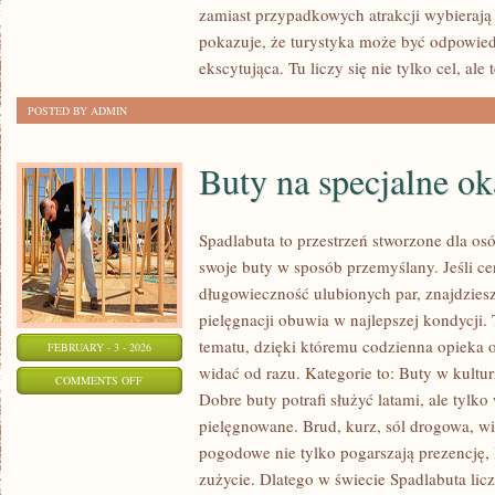
zamiast przypadkowych atrakcji wybierają 
I
pokazuje, że turystyka może być odpowied
WYBRZEŻA
ekscytująca. Tu liczy się nie tylko cel, ale 
POSTED BY ADMIN
Buty na specjalne ok
Spadlabuta to przestrzeń stworzone dla osó
swoje buty w sposób przemyślany. Jeśli ce
długowieczność ulubionych par, znajdziesz
pielęgnacji obuwia w najlepszej kondycji
tematu, dzięki któremu codzienna opieka o b
FEBRUARY - 3 - 2026
widać od razu. Kategorie to: Buty w kultur
ON
COMMENTS OFF
Dobre buty potrafi służyć latami, ale tylk
BUTY
pielęgnowane. Brud, kurz, sól drogowa, w
NA
pogodowe nie tylko pogarszają prezencję, 
SPECJALNE
zużycie. Dlatego w świecie Spadlabuta lic
OKAZJE