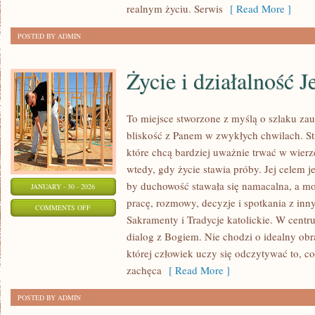
realnym życiu. Serwis
[ Read More ]
POSTED BY ADMIN
Życie i działalność 
To miejsce stworzone z myślą o szlaku za
bliskość z Panem w zwykłych chwilach. Str
które chcą bardziej uważnie trwać w wierze
wtedy, gdy życie stawia próby. Jej celem j
by duchowość stawała się namacalna, a mod
JANUARY - 30 - 2026
pracę, rozmowy, decyzje i spotkania z inn
ON
COMMENTS OFF
Sakramenty i Tradycje katolickie. W centr
ŻYCIE
dialog z Bogiem. Nie chodzi o idealny obra
I
której człowiek uczy się odczytywać to, co
DZIAŁALNOŚĆ
zachęca
[ Read More ]
JEZUSA
CHRYSTUSA
POSTED BY ADMIN