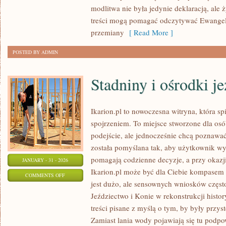
modlitwa nie była jedynie deklaracją, al
A
treści mogą pomagać odczytywać Ewangeli
NAUKA
przemiany
[ Read More ]
POSTED BY ADMIN
Stadniny i ośrodki j
Ikarion.pl to nowoczesna witryna, która s
spojrzeniem. To miejsce stworzone dla os
podejście, ale jednocześnie chcą poznawać
została pomyślana tak, aby użytkownik wyg
pomagają codzienne decyzje, a przy okazj
JANUARY - 31 - 2026
Ikarion.pl może być dla Ciebie kompasem 
ON
COMMENTS OFF
jest dużo, ale sensownych wniosków często
STADNINY
Jeździectwo i Konie w rekonstrukcji histor
I
treści pisane z myślą o tym, by były przys
OŚRODKI
Zamiast lania wody pojawiają się tu podpo
JEŹDZIECKIE