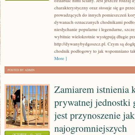
ozdabiać nimi ściany. Jest jeszcze rodzaj 
DYWANY
charakterystyczny oraz stosuje się go prz
SĄ
prowadzących do innych pomieszczeń kory
PO
dywanach oznaczanych chodnikami podło
TO
niesłychanie popularne i legendarne, szcz
AŻEBY
wybitnie wielokrotnie występują długie p
PRZYSTRAJAĆ
http://dywanybydgoszcz.pl. Czym są dogł
NASZE
chodnik podłogowy to jak wspomniano ta
MIESZKANIE
More ]
POSTED BY ADMIN
Zamiarem istnienia 
prywatnej jednostki
jest przynoszenie jak
najogromniejszych
OCTOBER - 10 - 2025