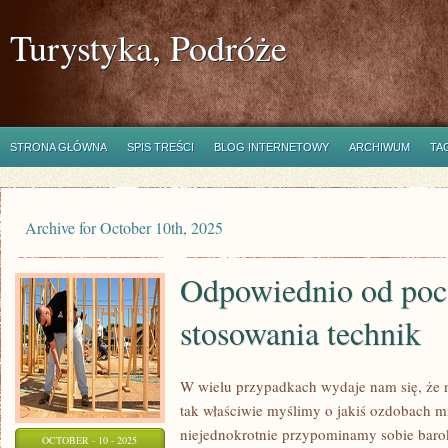
Turystyka, Podróże
STRONA GŁÓWNA
SPIS TREŚCI
BLOG INTERNETOWY
ARCHIWUM
TA
Archive for October 10th, 2025
Odpowiednio od poc
stosowania technik
W wielu przypadkach wydaje nam się, że 
tak właściwie myślimy o jakiś ozdobach m
niejednokrotnie przypominamy sobie baro
OCTOBER - 10 - 2025