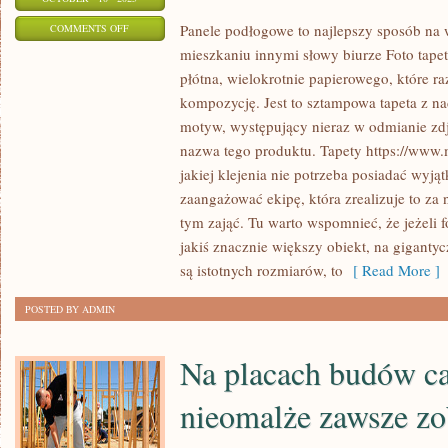
ON
Panele podłogowe to najlepszy sposób n
COMMENTS OFF
mieszkaniu innymi słowy biurze Foto tape
ZAMIAREM
płótna, wielokrotnie papierowego, które r
ISTNIENIA
kompozycję. Jest to sztampowa tapeta z n
KAŻDEJ
motyw, występujący nieraz w odmianie zdj
PRYWATNEJ
nazwa tego produktu. Tapety https://www.m
JEDNOSTKI
jakiej klejenia nie potrzeba posiadać wyj
GOSPODARCZEJ
zaangażować ekipę, która zrealizuje to za
JEST
tym zająć. Tu warto wspomnieć, że jeżeli f
PRZYNOSZENIE
jakiś znacznie większy obiekt, na gigantyc
JAK
są istotnych rozmiarów, to
[ Read More ]
NAJOGROMNIEJSZYCH
POSTED BY ADMIN
Na placach budów ca
nieomalże zawsze z