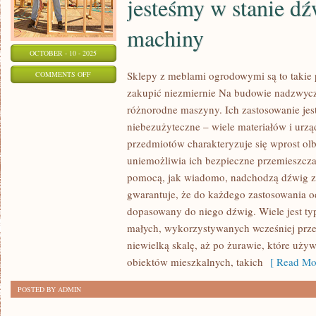
jesteśmy w stanie dź
machiny
OCTOBER - 10 - 2025
ON
Sklepy z meblami ogrodowymi są to takie
COMMENTS OFF
zakupić niezmiernie Na budowie nadzwycz
NA
różnorodne maszyny. Ich zastosowanie jes
PLACACH
niebezużyteczne – wiele materiałów i urzą
BUDÓW
przedmiotów charakteryzuje się wprost ol
CAŁEGO
uniemożliwia ich bezpieczne przemieszcza
KRAJU
pomocą, jak wiadomo, nadchodzą dźwig z
NIEOMALŻE
gwarantuje, że do każdego zastosowania o
ZAWSZE
dopasowany do niego dźwig. Wiele jest t
ZOBACZYĆ
małych, wykorzystywanych wcześniej prze
JESTEŚMY
niewielką skalę, aż po żurawie, które u
W
obiektów mieszkalnych, takich
[ Read Mor
STANIE
DŹWIGI
POSTED BY ADMIN
ORAZ