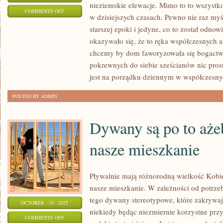
nieziemskie elewacje. Mimo to to wszystko
ON
COMMENTS OFF
w dzisiejszych czasach. Pewno nie raz myśl
ODPOWIEDNIO
starszej epoki i jedyne, co to został odnow
OD
okazywało się, że to ręka współczesnych ar
POCZĄTKU
chcemy by dom faworyzowała się bogactwe
STOSOWANIA
pokrewnych do siebie sześcianów nic prost
TECHNIK
jest na porządku dziennym w współczesny
POSTED BY ADMIN
Dywany są po to ażeb
nasze mieszkanie
Pływalnie mają różnorodną wielkość Kobie
nasze mieszkanie. W zależności od potr
tego dywany stereotypowe, które zakrywaj
OCTOBER - 10 - 2025
niekiedy będąc niezmiernie korzystne przy 
ON
COMMENTS OFF