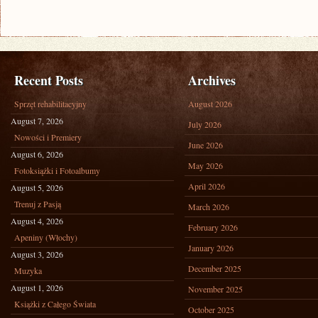
INNE
MACHINY
Recent Posts
Archives
Sprzęt rehabilitacyjny
August 2026
August 7, 2026
July 2026
Nowości i Premiery
June 2026
August 6, 2026
May 2026
Fotoksiążki i Fotoalbumy
April 2026
August 5, 2026
Trenuj z Pasją
March 2026
August 4, 2026
February 2026
Apeniny (Włochy)
January 2026
August 3, 2026
December 2025
Muzyka
August 1, 2026
November 2025
Książki z Całego Świata
October 2025