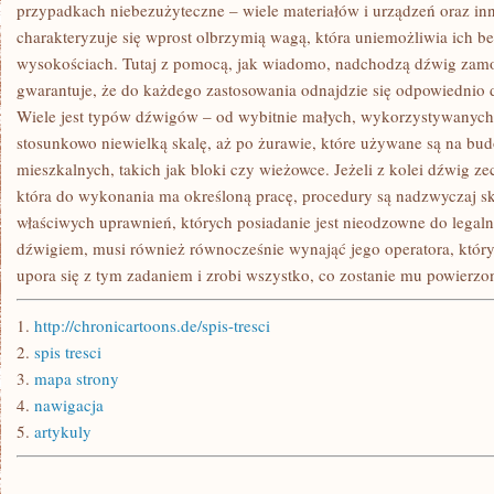
NIEOMALŻE
przypadkach niebezużyteczne – wiele materiałów i urządzeń oraz i
ZAWSZE
charakteryzuje się wprost olbrzymią wagą, która uniemożliwia ich b
ZOBACZYĆ
JESTEŚMY
wysokościach. Tutaj z pomocą, jak wiadomo, nadchodzą dźwig zamo
W
gwarantuje, że do każdego zastosowania odnajdzie się odpowiednio
STANIE
DŹWIGI
Wiele jest typów dźwigów – od wybitnie małych, wykorzystywanych 
ORAZ
INNE
stosunkowo niewielką skalę, aż po żurawie, które używane są na 
MACHINY
mieszkalnych, takich jak bloki czy wieżowce. Jeżeli z kolei dźwig z
która do wykonania ma określoną pracę, procedury są nadzwyczaj s
właściwych uprawnień, których posiadanie jest nieodzowne do lega
dźwigiem, musi również równocześnie wynająć jego operatora, któr
upora się z tym zadaniem i zrobi wszystko, co zostanie mu powierzo
1.
http://chronicartoons.de/spis-tresci
2.
spis tresci
3.
mapa strony
4.
nawigacja
5.
artykuly