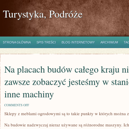
Turystyka, Podróże
STRONA GŁÓWNA
SPIS TREŚCI
BLOG INTERNETOWY
ARCHIWUM
TA
Na placach budów całego kraju n
zawsze zobaczyć jesteśmy w stani
inne machiny
ON
COMMENTS OFF
NA
Sklepy z meblami ogrodowymi są to takie punkty w których można z
PLACACH
BUDÓW
CAŁEGO
Na budowie nadzwyczaj nieraz używane są różnorodne maszyny. Ich 
KRAJU