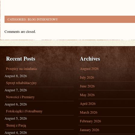
CATEGORIES:
BLOG INTERNETOWY
Comments are closed.
Recent Posts
Archives
Przepisy na śniadania
August 2026
August 8, 2026
July 2026
Sprzęt rehabilitacyjny
June 2026
August 7, 2026
May 2026
Nowości i Premiery
April 2026
August 6, 2026
Fotoksiążki i Fotoalbumy
March 2026
August 5, 2026
February 2026
Trenuj z Pasją
January 2026
August 4, 2026