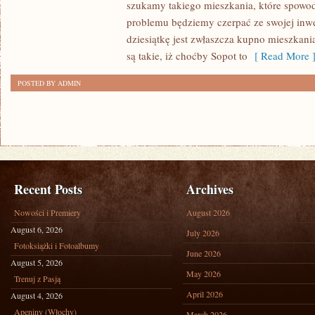
szukamy takiego mieszkania, które spowod
NAD
problemu będziemy czerpać ze swojej inwes
BAŁTYKIEM
dziesiątkę jest zwłaszcza kupno mieszkan
TO
są takie, iż choćby Sopot to
[ Read More 
ODPOWIEDNI
POSTED BY ADMIN
POMYSŁ?
Recent Posts
Archives
Nowości i Premiery
August 2026
August 6, 2026
July 2026
Fotoksiążki i Fotoalbumy
June 2026
August 5, 2026
May 2026
Trenuj z Pasją
April 2026
August 4, 2026
Apeniny (Włochy)
March 2026