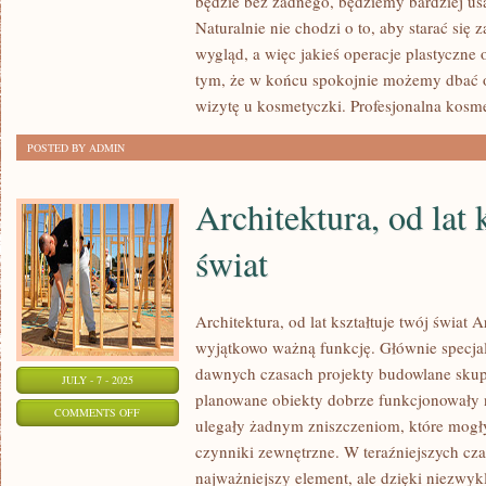
będzie bez żadnego, będziemy bardziej us
JAKI
Naturalnie nie chodzi o to, aby starać się
SPOSÓB
wygląd, a więc jakieś operacje plastyczne 
UBIERAĆ
tym, że w końcu spokojnie możemy dbać o
SIĘ
wizytę u kosmetyczki. Profesjonalna kosm
GUSTOWNIE,
POSTED BY ADMIN
ALE
NIEZBYT
Architektura, od lat 
DROGO?
świat
Architektura, od lat kształtuje twój świat 
wyjątkowo ważną funkcję. Głównie specjali
dawnych czasach projekty budowlane skupi
JULY - 7 - 2025
planowane obiekty dobrze funkcjonowały 
ON
COMMENTS OFF
ulegały żadnym zniszczeniom, które mog
ARCHITEKTURA,
czynniki zewnętrzne. W teraźniejszych czas
OD
najważniejszy element, ale dzięki niezwyk