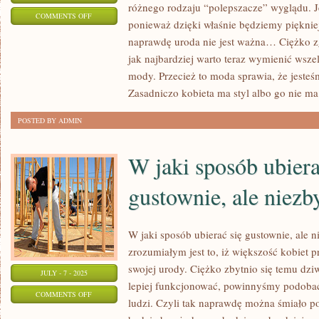
różnego rodzaju “polepszacze” wyglądu. Je
ON
COMMENTS OFF
ponieważ dzięki właśnie będziemy piękniejs
CO
naprawdę uroda nie jest ważna… Ciężko zg
ROBIĆ,
jak najbardziej warto teraz wymienić wsze
ABY
mody. Przecież to moda sprawia, że jesteś
SPORO
Zasadniczo kobieta ma styl albo go nie m
ŁADNIEJ
POSTED BY ADMIN
WYGLĄDAĆ?
W jaki sposób ubiera
gustownie, ale niezb
W jaki sposób ubierać się gustownie, ale 
zrozumiałym jest to, iż większość kobiet 
swojej urody. Ciężko zbytnio się temu dziw
JULY - 7 - 2025
lepiej funkcjonować, powinnyśmy podobać s
ON
COMMENTS OFF
ludzi. Czyli tak naprawdę można śmiało po
W