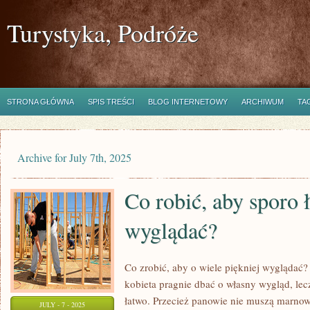
Turystyka, Podróże
STRONA GŁÓWNA
SPIS TREŚCI
BLOG INTERNETOWY
ARCHIWUM
TA
Archive for July 7th, 2025
Co robić, aby sporo 
wyglądać?
Co zrobić, aby o wiele piękniej wyglądać? P
kobieta pragnie dbać o własny wygląd, lecz
łatwo. Przecież panowie nie muszą marnow
JULY - 7 - 2025