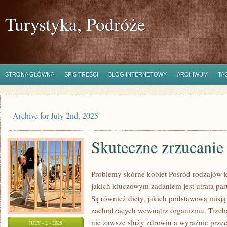
Turystyka, Podróże
STRONA GŁÓWNA
SPIS TREŚCI
BLOG INTERNETOWY
ARCHIWUM
TA
Archive for July 2nd, 2025
Skuteczne zrzucani
Problemy skórne kobiet Pośród rodzajów ku
jakich kluczowym zadaniem jest utrata pa
Są również diety, jakich podstawową misją
zachodzących wewnątrz organizmu. Trzeba 
nie zawsze służy zdrowiu a wyraźnie prz
JULY - 2 - 2025