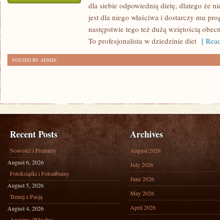
dla siebie odpowiednią dietę, dlatego że ni
PSYCHOLOGIA
jest dla niego właściwa i dostarczy mu pr
następstwie tego też dużą wziętością obecn
To profesjonalista w dziedzinie diet
[ Read
POSTED BY ADMIN
Recent Posts
Archives
Nowości i Premiery
August 2026
August 6, 2026
July 2026
Fotoksiążki i Fotoalbumy
June 2026
August 5, 2026
May 2026
Trenuj z Pasją
April 2026
August 4, 2026
Apeniny (Włochy)