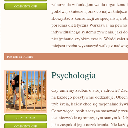
zaburzenia w funkcjonowaniu organizmu 
ON
COMMENTS OFF
godziwą, skuteczną oraz co najważniejsze 
SKUTECZNE
skorzystać z konsultacji ze specjalistą z o
ZRZUCANIE
poradnia dietetyczna Warszawa, na pewn
KILOGRAMÓW
indywidualnego systemu żywienia, jaki do
niesłychanie szybkim czasie. Wśród zalet 
miejscu trzeba wyznaczyć walkę z nadwagą
POSTED BY ADMIN
Psychologia
Czy umiemy zadbać o swoje zdrowie? Zach
na każdego pozytywnie oddziałuje. Obecn
tryb życia, każdy chce się racjonalnie żyw
Coraz więcej osób zaczyna stosować przer
jest niezwykle ogromny, tym samym każdy 
JULY - 2 - 2025
jaka zaspokoi jego oczekiwania. Nie każd
ON
COMMENTS OFF