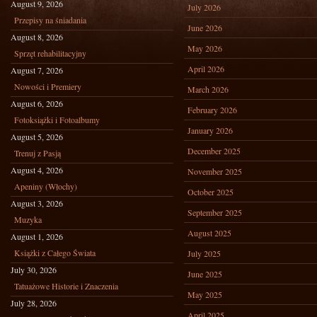
August 9, 2026
July 2026
Przepisy na śniadania
June 2026
August 8, 2026
May 2026
Sprzęt rehabilitacyjny
April 2026
August 7, 2026
Nowości i Premiery
March 2026
August 6, 2026
February 2026
Fotoksiążki i Fotoalbumy
January 2026
August 5, 2026
December 2025
Trenuj z Pasją
August 4, 2026
November 2025
Apeniny (Włochy)
October 2025
August 3, 2026
September 2025
Muzyka
August 2025
August 1, 2026
Książki z Całego Świata
July 2025
July 30, 2026
June 2025
Tatuażowe Historie i Znaczenia
May 2025
July 28, 2026
April 2025