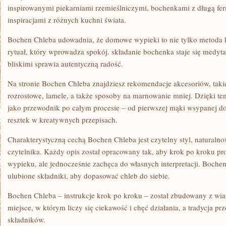
inspirowanymi piekarniami rzemieślniczymi, bochenkami z długą fer
inspiracjami z różnych kuchni świata.
Bochen Chleba udowadnia, że domowe wypieki to nie tylko metoda k
rytuał, który wprowadza spokój. składanie bochenka staje się medytac
bliskimi sprawia autentyczną radość.
Na stronie Bochen Chleba znajdziesz rekomendacje akcesoriów, takich
rozrostowe, lamele, a także sposoby na marnowanie mniej. Dzięki t
jako przewodnik po całym procesie – od pierwszej mąki wsypanej d
resztek w kreatywnych przepisach.
Charakterystyczną cechą Bochen Chleba jest czytelny styl, naturaln
czytelnika. Każdy opis został opracowany tak, aby krok po kroku pr
wypieku, ale jednocześnie zachęca do własnych interpretacji. Boche
ulubione składniki, aby dopasować chleb do siebie.
Bochen Chleba – instrukcje krok po kroku – został zbudowany z wia
miejsce, w którym liczy się ciekawość i chęć działania, a tradycja
składników.