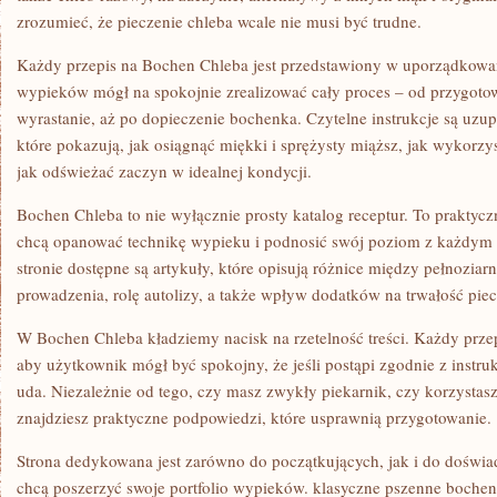
zrozumieć, że pieczenie chleba wcale nie musi być trudne.
Każdy przepis na Bochen Chleba jest przedstawiony w uporządkowa
wypieków mógł na spokojnie zrealizować cały proces – od przygoto
wyrastanie, aż po dopieczenie bochenka. Czytelne instrukcje są uzu
które pokazują, jak osiągnąć miękki i sprężysty miąższ, jak wykorzys
jak odświeżać zaczyn w idealnej kondycji.
Bochen Chleba to nie wyłącznie prosty katalog receptur. To praktyc
chcą opanować technikę wypieku i podnosić swój poziom z każdym
stronie dostępne są artykuły, które opisują różnice między pełnoziar
prowadzenia, rolę autolizy, a także wpływ dodatków na trwałość pie
W Bochen Chleba kładziemy nacisk na rzetelność treści. Każdy przep
aby użytkownik mógł być spokojny, że jeśli postąpi zgodnie z instru
uda. Niezależnie od tego, czy masz zwykły piekarnik, czy korzystas
znajdziesz praktyczne podpowiedzi, które usprawnią przygotowanie.
Strona dedykowana jest zarówno do początkujących, jak i do doświa
chcą poszerzyć swoje portfolio wypieków. klasyczne pszenne bochenk