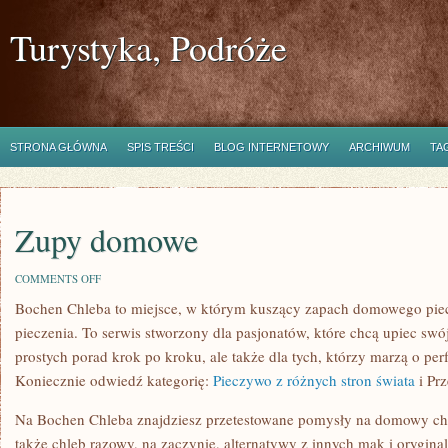
Turystyka, Podróże
STRONA GŁÓWNA
SPIS TREŚCI
BLOG INTERNETOWY
ARCHIWUM
TA
Zupy domowe
ON
COMMENTS OFF
ZUPY
Bochen Chleba to miejsce, w którym kuszący zapach domowego piecz
DOMOWE
pieczenia. To serwis stworzony dla pasjonatów, które chcą upiec sw
prostych porad krok po kroku, ale także dla tych, którzy marzą o per
Koniecznie odwiedź kategorię:
Pieczywo z różnych stron świata
i Prz
Na Bochen Chleba znajdziesz przetestowane pomysły na domowy chleb
także chleb razowy, na zaczynie, alternatywy z innych mąk i orygina