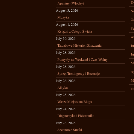
D
Apeniny (Włochy)
August 3, 2026
N
Muzyka
Oc
August 1, 2026
Se
Książki z Całego Świata
A
July 30, 2026
Tatuażowe Historie i Znaczenia
Ju
July 28, 2026
Ju
Pomysły na Weekend i Czas Wolny
M
July 28, 2026
Ap
Sprzęt Treningowy i Recenzje
M
July 26, 2026
Afryka
Fe
July 25, 2026
Wasze Miejsce na Blogu
July 24, 2026
Diagnostyka i Elektronika
July 23, 2026
Sezonowe Smaki