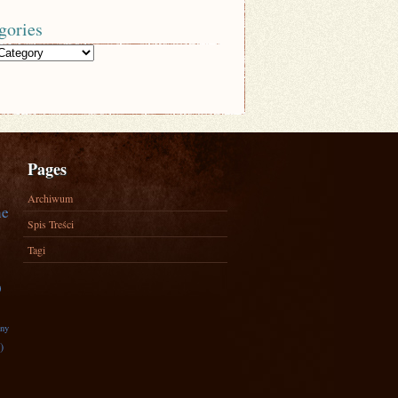
gories
Pages
Archiwum
ne
Spis Treści
Tagi
)
zny
)