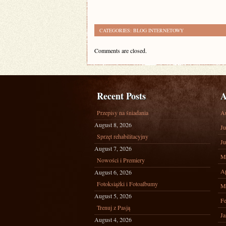
CATEGORIES:
BLOG INTERNETOWY
Comments are closed.
Recent Posts
A
Przepisy na śniadania
A
August 8, 2026
Ju
Sprzęt rehabilitacyjny
Ju
August 7, 2026
M
Nowości i Premiery
Ap
August 6, 2026
Fotoksiążki i Fotoalbumy
M
August 5, 2026
Fe
Trenuj z Pasją
Ja
August 4, 2026