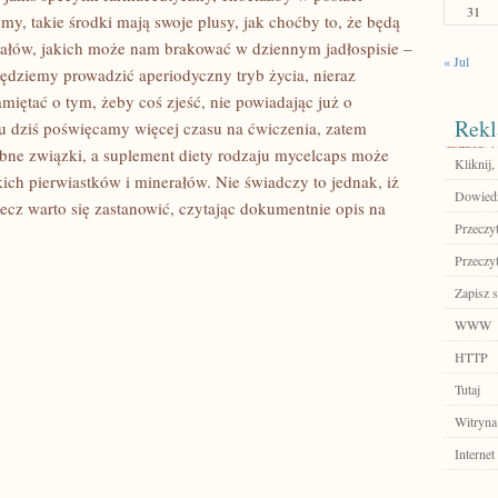
31
y, takie środki mają swoje plusy, jak choćby to, że będą
rałów, jakich może nam brakować w dziennym jadłospisie –
« Jul
będziemy prowadzić aperiodyczny tryb życia, nieraz
pamiętać o tym, żeby coś zjeść, nie powiadając już o
Rekl
u dziś poświęcamy więcej czasu na ćwiczenia, zatem
bne związki, a suplement diety rodzaju mycelcaps może
Kliknij,
h pierwiastków i minerałów. Nie świadczy to jednak, iż
Dowiedz
lecz warto się zastanowić, czytając dokumentnie opis na
Przeczyt
Przeczyt
Zapisz s
WWW
HTTP
Tutaj
Witryna
Internet