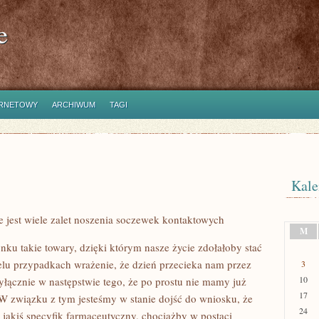
e
ERNETOWY
ARCHIWUM
TAGI
Kale
e jest wiele zalet noszenia soczewek kontaktowych
M
nku takie towary, dzięki którym nasze życie zdołałoby stać
lu przypadkach wrażenie, że dzień przecieka nam przez
3
10
ącznie w następstwie tego, że po prostu nie mamy już
17
. W związku z tym jesteśmy w stanie dojść do wniosku, że
24
jakiś specyfik farmaceutyczny, chociażby w postaci