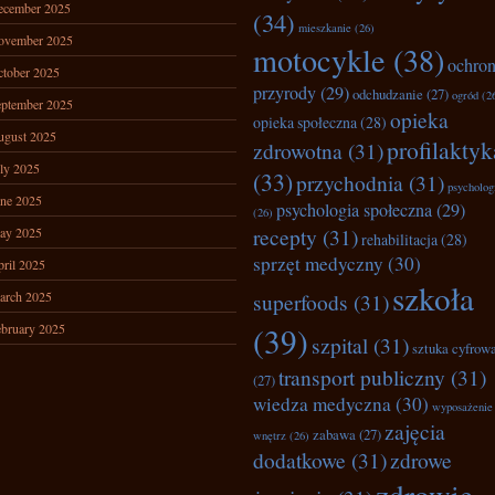
ecember 2025
(34)
mieszkanie
(26)
ovember 2025
motocykle
(38)
ochro
tober 2025
przyrody
(29)
odchudzanie
(27)
ogród
(2
ptember 2025
opieka
opieka społeczna
(28)
ugust 2025
profilaktyk
zdrowotna
(31)
ly 2025
(33)
przychodnia
(31)
psycholog
ne 2025
psychologia społeczna
(29)
(26)
recepty
(31)
ay 2025
rehabilitacja
(28)
sprzęt medyczny
(30)
ril 2025
szkoła
arch 2025
superfoods
(31)
bruary 2025
(39)
szpital
(31)
sztuka cyfrow
transport publiczny
(31)
(27)
wiedza medyczna
(30)
wyposażenie
zajęcia
zabawa
(27)
wnętrz
(26)
dodatkowe
(31)
zdrowe
zdrowie