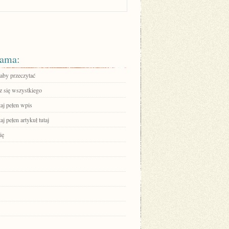
ama:
 aby przeczytać
 się wszystkiego
aj pełen wpis
aj pełen artykuł tutaj
ię