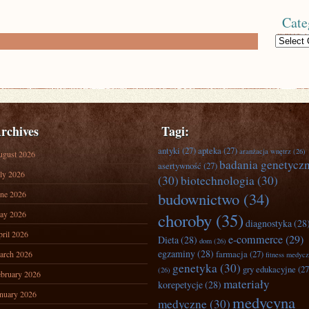
Cate
Categories
rchives
Tagi:
antyki
(27)
apteka
(27)
aranżacja wnętrz
(26)
ugust 2026
badania genetycz
asertywność
(27)
ly 2026
(30)
biotechnologia
(30)
ne 2026
budownictwo
(34)
ay 2026
choroby
(35)
diagnostyka
(28
ril 2026
e-commerce
(29)
Dieta
(28)
dom
(26)
egzaminy
(28)
farmacja
(27)
arch 2026
fitness medyc
genetyka
(30)
gry edukacyjne
(27
(26)
bruary 2026
materiały
korepetycje
(28)
nuary 2026
medycyna
medyczne
(30)