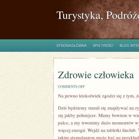
Turystyka, Podróż
STRONA GŁÓWNA
SPIS TREŚCI
BLOG INT
Zdrowie człowieka
ON
COMMENTS OFF
ZDROWIE
Na pewno ktokolwiek zgodzi się z tym, ż
CZŁOWIEKA
Dziś będziemy starali się znajdywać na ry
się jakby pełniejsze. Mamy bowiem w wie
palce, a my trwonimy dużo momentów wył
więcej energii. Wejdź na tabletki finclub
takim stymulantem może być na przykład 