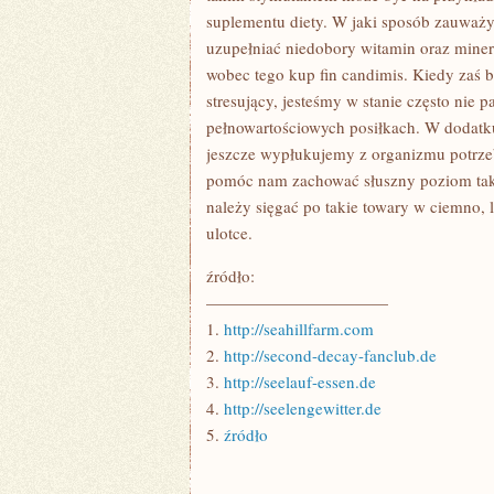
suplementu diety. W jaki sposób zauważym
uzupełniać niedobory witamin oraz mine
wobec tego kup fin candimis. Kiedy zaś 
stresujący, jesteśmy w stanie często nie 
pełnowartościowych posiłkach. W dodatk
jeszcze wypłukujemy z organizmu potrze
pomóc nam zachować słuszny poziom takic
należy sięgać po takie towary w ciemno, 
ulotce.
źródło:
———————————
1.
http://seahillfarm.com
2.
http://second-decay-fanclub.de
3.
http://seelauf-essen.de
4.
http://seelengewitter.de
5.
źródło