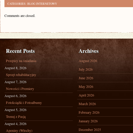
CATEGORIES:
BLOG INTERNETOWY
Comments are closed.
Recent Posts
Archives
Przepisy na śniadania
August 2026
August 8, 2026
July 2026
Sprzęt rehabilitacyjny
June 2026
August 7, 2026
May 2026
Nowości i Premiery
April 2026
August 6, 2026
Fotoksiążki i Fotoalbumy
March 2026
August 5, 2026
February 2026
Trenuj z Pasją
January 2026
August 4, 2026
December 2025
Apeniny (Włochy)