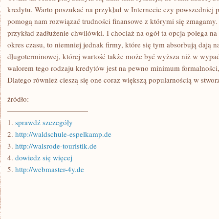
kredytu. Warto poszukać na przykład w Internecie czy powszedniej pr
pomogą nam rozwiązać trudności finansowe z którymi się zmagamy. I
przykład zadłużenie chwilówki. I chociaż na ogół ta opcja polega na
okres czasu, to niemniej jednak firmy, które się tym absorbują dają 
długoterminowej, której wartość także może być wyższa niż w wyp
walorem tego rodzaju kredytów jest na pewno minimum formalności,
Dlatego również cieszą się one coraz większą popularnością w stwor
źródło:
———————————
1.
sprawdź szczegóły
2.
http://waldschule-espelkamp.de
3.
http://walsrode-touristik.de
4.
dowiedz się więcej
5.
http://webmaster-4y.de