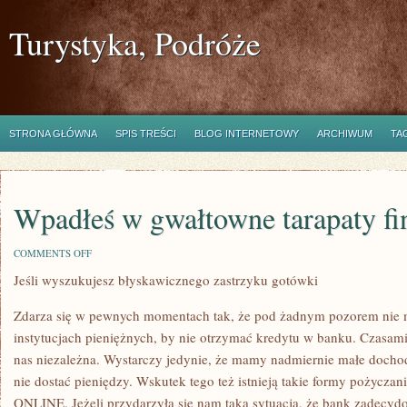
Turystyka, Podróże
STRONA GŁÓWNA
SPIS TREŚCI
BLOG INTERNETOWY
ARCHIWUM
TA
Wpadłeś w gwałtowne tarapaty f
ON
COMMENTS OFF
WPADŁEŚ
Jeśli wyszukujesz błyskawicznego zastrzyku gotówki
W
GWAŁTOWNE
TARAPATY
Zdarza się w pewnych momentach tak, że pod żadnym pozorem nie
FINANSOWE?
instytucjach pieniężnych, by nie otrzymać kredytu w banku. Czasami
nas niezależna. Wystarczy jedynie, że mamy nadmiernie małe dochod
nie dostać pieniędzy. Wskutek tego też istnieją takie formy pożyc
ONLINE. Jeżeli przydarzyła się nam taka sytuacja, że bank zadecyd