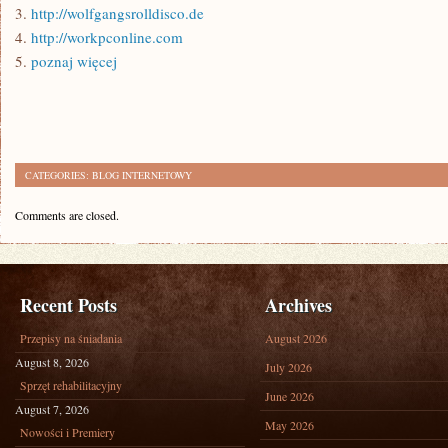
3.
http://wolfgangsrolldisco.de
4.
http://workpconline.com
5.
poznaj więcej
CATEGORIES:
BLOG INTERNETOWY
Comments are closed.
Recent Posts
Archives
Przepisy na śniadania
August 2026
August 8, 2026
July 2026
Sprzęt rehabilitacyjny
June 2026
August 7, 2026
May 2026
Nowości i Premiery