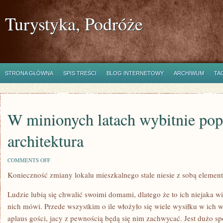
Turystyka, Podróże
STRONA GŁÓWNA
SPIS TREŚCI
BLOG INTERNETOWY
ARCHIWUM
TA
W minionych latach wybitnie popu
architektura
ON
COMMENTS OFF
W
Konieczność zmiany lokalu mieszkalnego stale niesie z sobą element
MINIONYCH
LATACH
WYBITNIE
Ludzie lubią się chwalić swoimi domami, dlatego że to ich niejaka w
POPULARNE
STAŁA
nich mówi. Przede wszystkim o ile włożyło się wiele wysiłku w ich 
SIĘ
aplaus gości, jacy z pewnością będą się nim zachwycać. Jest dużo s
ARCHITEKTURA