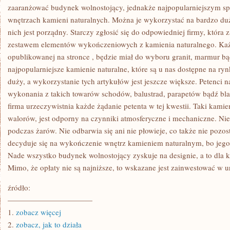
zaaranżować budynek wolnostojący, jednakże najpopularniejszym sp
wnętrzach kamieni naturalnych. Można je wykorzystać na bardzo du
nich jest porządny. Starczy zgłosić się do odpowiedniej firmy, która z
zestawem elementów wykończeniowych z kamienia naturalnego. Każd
opublikowanej na stronce
, będzie miał do wyboru granit, marmur bą
najpopularniejsze kamienie naturalne, które są u nas dostępne na ryn
duży, a wykorzystanie tych artykułów jest jeszcze większe. Petenci n
wykonania z takich towarów schodów, balustrad, parapetów bądź bl
firma urzeczywistnia każde żądanie petenta w tej kwestii. Taki kamie
walorów, jest odporny na czynniki atmosferyczne i mechaniczne. Nie 
podczas żarów. Nie odbarwia się ani nie płowieje, co także nie pozos
decyduje się na wykończenie wnętrz kamieniem naturalnym, bo jego 
Nade wszystko budynek wolnostojący zyskuje na designie, a to dla k
Mimo, że opłaty nie są najniższe, to wskazane jest zainwestować w uro
źródło:
———————————
1.
zobacz więcej
2.
zobacz, jak to działa