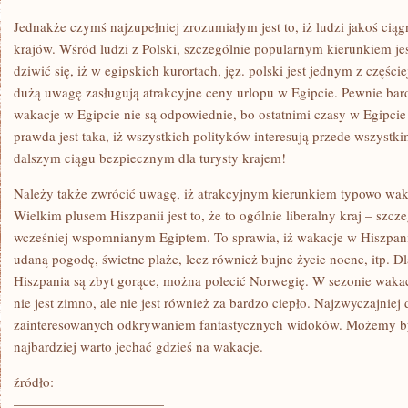
WŁASNEGO
ŚLUBU?
Jednakże czymś najzupełniej zrozumiałym jest to, iż ludzi jakoś ciągn
krajów. Wśród ludzi z Polski, szczególnie popularnym kierunkiem je
dziwić się, iż w egipskich kurortach, jęz. polski jest jednym z częśc
dużą uwagę zasługują atrakcyjne ceny urlopu w Egipcie. Pewnie bard
wakacje w Egipcie nie są odpowiednie, bo ostatnimi czasy w Egipcie
prawda jest taka, iż wszystkich polityków interesują przede wszystkim
dalszym ciągu bezpiecznym dla turysty krajem!
Należy także zwrócić uwagę, iż atrakcyjnym kierunkiem typowo wak
Wielkim plusem Hiszpanii jest to, że to ogólnie liberalny kraj – szc
wcześniej wspomnianym Egiptem. To sprawia, iż wakacje w Hiszpanii
udaną pogodę, świetne plaże, lecz również bujne życie nocne, itp. Dl
Hiszpania są zbyt gorące, można polecić Norwegię. W sezonie wak
nie jest zimno, ale nie jest również za bardzo ciepło. Najzwyczajniej
zainteresowanych odkrywaniem fantastycznych widoków. Możemy by
najbardziej warto jechać gdzieś na wakacje.
źródło:
———————————