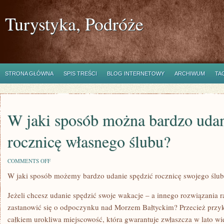
Turystyka, Podróże
STRONA GŁÓWNA
SPIS TREŚCI
BLOG INTERNETOWY
ARCHIWUM
TA
W jaki sposób można bardzo udan
rocznicę własnego ślubu?
ON
COMMENTS OFF
W
W jaki sposób możemy bardzo udanie spędzić rocznicę swojego ślu
JAKI
SPOSÓB
MOŻNA
Jeżeli chcesz udanie spędzić swoje wakacje – a innego rozwiązania 
BARDZO
UDANIE
zastanowić się o odpoczynku nad Morzem Bałtyckim? Przecież prz
SPĘDZIĆ
całkiem urokliwa miejscowość, która gwarantuje zwłaszcza w lato wiel
ROCZNICĘ