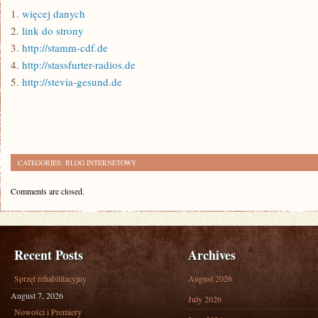
1.
więcej danych
2.
link do strony
3.
http://stamm-cdf.de
4.
http://stassfurter-radios.de
5.
http://stevia-gesund.de
CATEGORIES:
BLOG INTERNETOWY
Comments are closed.
Recent Posts
Archives
Sprzęt rehabilitacyjny
August 2026
August 7, 2026
July 2026
Nowości i Premiery