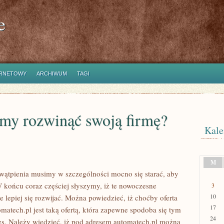
e
ERNETOWY
ARCHIWUM
TAGI
my rozwinąć swoją firmę?
Kale
M
wątpienia musimy w szczególności mocno się starać, aby
końcu coraz częściej słyszymy, iż te nowoczesne
3
10
e lepiej się rozwijać. Można powiedzieć, iż choćby oferta
17
matech.pl jest taką ofertą, która zapewne spodoba się tym
24
es. Należy wiedzieć, iż pod adresem automatech.pl można