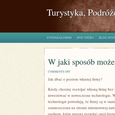
Turystyka, Podróż
STRONA GŁÓWNA
SPIS TREŚCI
BLOG INT
W jaki sposób może
ON
COMMENTS OFF
W
Jak dbać o poziom własnej firmy?
JAKI
SPOSÓB
MOŻEMY
Kiedy chcemy rozwijać własną firmę bez 
ROZWINĄĆ
SWOJĄ
inwestować w nowoczesne technologie. W 
FIRMĘ?
technologie powodują, że firmy są w stani
zamieszczona na stronie internetowej auto
osobom, które pragną rozwijać swój bizn