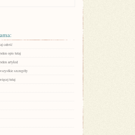
ama:
aj całość
ełen opis tutaj
pełen artykuł
wszystkie szczegóły
ięcej tutaj