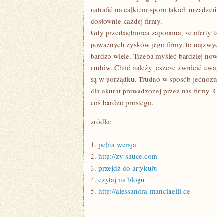
natrafić na całkiem sporo takich urządzeń
dosłownie każdej firmy.
Gdy przedsiębiorca zapomina, że oferty t
poważnych zysków jego firmy, to najzwyc
bardzo wiele. Trzeba myśleć bardziej nowo
cudów. Choć należy jeszcze zwrócić uwag
są w porządku. Trudno w sposób jednozn
dla akurat prowadzonej przez nas firmy. 
coś bardzo prostego.
źródło:
———————————
1.
pełna wersja
2.
http://zy-sauce.com
3.
przejdź do artykułu
4.
czytaj na blogu
5.
http://alessandra-mancinelli.de