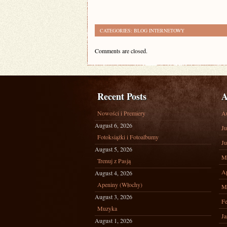
CATEGORIES:
BLOG INTERNETOWY
Comments are closed.
Recent Posts
A
Nowości i Premiery
A
August 6, 2026
Ju
Fotoksiążki i Fotoalbumy
Ju
August 5, 2026
M
Trenuj z Pasją
Ap
August 4, 2026
Apeniny (Włochy)
M
August 3, 2026
Fe
Muzyka
Ja
August 1, 2026