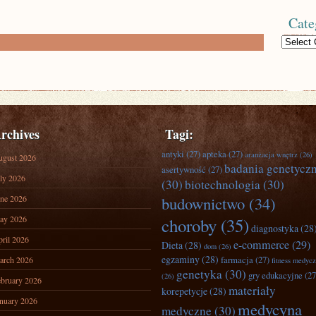
Cate
Categories
rchives
Tagi:
antyki
(27)
apteka
(27)
aranżacja wnętrz
(26)
ugust 2026
badania genetycz
asertywność
(27)
ly 2026
(30)
biotechnologia
(30)
ne 2026
budownictwo
(34)
ay 2026
choroby
(35)
diagnostyka
(28
ril 2026
e-commerce
(29)
Dieta
(28)
dom
(26)
egzaminy
(28)
farmacja
(27)
arch 2026
fitness medyc
genetyka
(30)
gry edukacyjne
(27
(26)
bruary 2026
materiały
korepetycje
(28)
nuary 2026
medycyna
medyczne
(30)