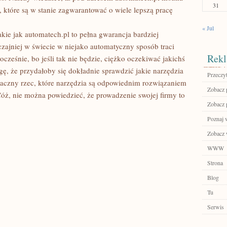
31
, które są w stanie zagwarantować o wiele lepszą pracę
« Jul
akie jak automatech.pl to pełna gwarancja bardziej
zajniej w świecie w niejako automatyczny sposób traci
Rekl
cześnie, bo jeśli tak nie będzie, ciężko oczekiwać jakichś
ę, że przydałoby się dokładnie sprawdzić jakie narzędzia
Przeczyt
aczny rzec, które narzędzia są odpowiednim rozwiązaniem
Zobacz p
Cóż, nie można powiedzieć, że prowadzenie swojej firmy to
Zobacz 
Poznaj 
Zobacz w
WWW
Strona
Blog
Tu
Serwis