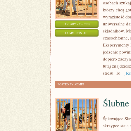
osobach szukaj
którzy chcą go
wyrazistość do
uniwersalne da
JANUARY - 23 - 2026
składników. Me
ON
COMMENTS OFF
czasochłonne, 
DARMOWE
Eksperymenty ku
PRZEPISY
jedzenie powin
KULINARNE
dopiero zaczyn
tutaj znajdzies
stresu. To
[ Re
POSTED BY ADMIN
Ślubne 
Śpiewające Skr
skrzypce stają 