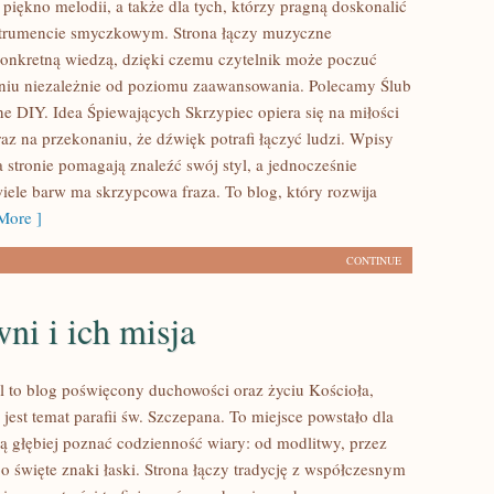
piękno melodii, a także dla tych, którzy pragną doskonalić
strumencie smyczkowym. Strona łączy muzyczne
konkretną wiedzą, dzięki czemu czytelnik może poczuć
niu niezależnie od poziomu zaawansowania. Polecamy Ślub
ne DIY. Idea Śpiewających Skrzypiec opiera się na miłości
az na przekonaniu, że dźwięk potrafi łączyć ludzi. Wpisy
 stronie pomagają znaleźć swój styl, a jednocześnie
wiele barw ma skrzypcowa fraza. To blog, który rozwija
More ]
CONTINUE
i i ich misja
l to blog poświęcony duchowości oraz życiu Kościoła,
jest temat parafii św. Szczepana. To miejsce powstało dla
cą głębiej poznać codzienność wiary: od modlitwy, przez
po święte znaki łaski. Strona łączy tradycję z współczesnym