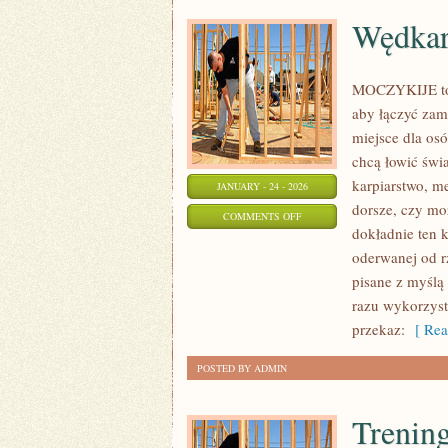
Wędkar
MOCZYKIJE to a
aby łączyć za
miejsce dla os
chcą łowić świa
karpiarstwo, m
JANUARY - 24 - 2026
dorsze, czy m
ON
COMMENTS OFF
dokładnie ten k
WĘDKARSTWO
oderwanej od rz
pisane z myślą
razu wykorzys
przekaz:
[ Rea
POSTED BY ADMIN
Trening