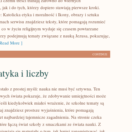
i czemu treści trafiają zarówno do wiernych
 jak i do tych, którzy dopiero stawiają pierwsze kroki.
 Katolicka etyka i moralność i Ikony, obrazy i sztuka
amach serwisu znajdziesz teksty, które pomagają rozumieć
, co w życiu religijnym wydaje się czasem powtarzane
rzy podejmują tematy związane z nauką Jezusa, pokazując,
Read More ]
CONTINUE
tyka i liczby
stało z prostej myśli: nauka nie musi być sztywna. Ten
kawych świata pokazuje, że zdobywanie umiejętności może
Jeśli kiedykolwiek miałeś wrażenie, że szkolne tematy są
aj znajdziesz prostsze wyjaśnienia, które pomagają
t najbardziej tajemnicze zagadnienia. Na stronie czeka
które łączą świat szkoły z smaczkami ze świata nauki. Z
ojawiają się materiały o tym, jak lepiej zapamiętywać, jak