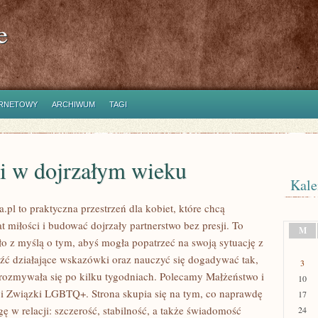
e
ERNETOWY
ARCHIWUM
TAGI
i w dojrzałym wieku
Kale
.pl to praktyczna przestrzeń dla kobiet, które chcą
 miłości i budować dojrzały partnerstwo bez presji. To
M
ło z myślą o tym, abyś mogła popatrzeć na swoją sytuację z
eźć działające wskazówki oraz nauczyć się dogadywać tak,
3
 rozmywała się po kilku tygodniach. Polecamy Małżeństwo i
10
e i Związki LGBTQ+. Strona skupia się na tym, co naprawdę
17
ę w relacji: szczerość, stabilność, a także świadomość
24