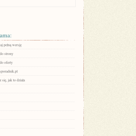
ama:
aj pełną wersję
 do strony
do oferty
ryporadnik.pl
się, jak to działa