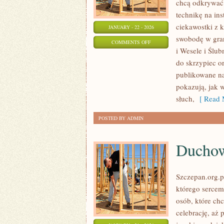
chcą odkrywać 
technikę na in
ciekawostki z 
JANUARY - 22 - 2026
swobodę w gra
ON
COMMENTS OFF
i Wesele i Ślub
ŚLUBNE
do skrzypiec or
HISTORIE
publikowane na
I
pokazują, jak 
INSPIRACJE
słuch,
[ Read 
POSTED BY ADMIN
Duchown
Szczepan.org.p
którego sercem 
osób, które ch
celebrację, aż 