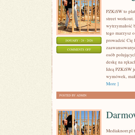
PZKiSW to plat
street workout.
wytrzymałość b
tego marzysz o 
prowadzić Cię 
JANUARY - 24 - 2026
zaawansowanych
ON
COMMENTS OFF
osób polującyc
TRENING
deskę na rękach
DLA
Ideą PZKiSW j
POCZĄTKUJĄCYCH
wymówek, maksi
More ]
POSTED BY ADMIN
Darmow
Mediaknorr.pl t