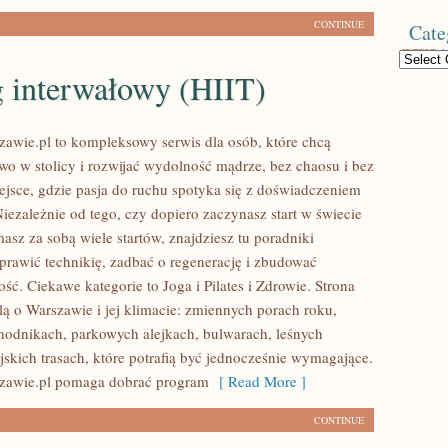
CONTINUE
Cate
Categories
g interwałowy (HIIT)
awie.pl to kompleksowy serwis dla osób, które chcą
wo w stolicy i rozwijać wydolność mądrze, bez chaosu i bez
iejsce, gdzie pasja do ruchu spotyka się z doświadczeniem
iezależnie od tego, czy dopiero zaczynasz start w świecie
asz za sobą wiele startów, znajdziesz tu poradniki
rawić technikię, zadbać o regenerację i zbudować
ć. Ciekawe kategorie to Joga i Pilates i Zdrowie. Strona
lą o Warszawie i jej klimacie: zmiennych porach roku,
hodnikach, parkowych alejkach, bulwarach, leśnych
jskich trasach, które potrafią być jednocześnie wymagające.
zawie.pl pomaga dobrać program
[ Read More ]
CONTINUE