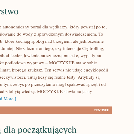
stwo
utonomiczny portal dla wędkarzy, który powstał po to,
miłowanie do wody z sprawdzonym doświadczeniem. To
ób, które kochają spokój nad brzegiem, ale jednocześnie
domiej. Niezależnie od tego, czy interesuje Cię trolling,
ethod feeder, łowienie na sztuczną muszkę, wypady na
oże podlodowe wyprawy – MOCZYKIJE ma w sobie
limat, którego szukasz. Ten serwis nie udaje encyklopedii
eczywistości. Tutaj liczy się realne testy. Artykuły są
 o tym, żebyś po przeczytaniu mógł spakować sprzęt i od
tać zdobytą wiedzę. MOCZYKIJE stawia na jasny
d More ]
CONTINUE
 dla początkujących