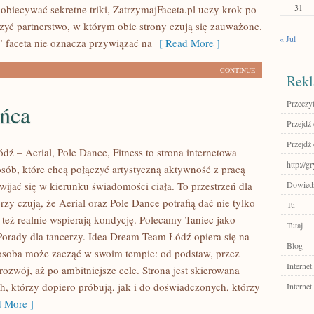
31
 obiecywać sekretne triki, ZatrzymajFaceta.pl uczy krok po
rzyć partnerstwo, w którym obie strony czują się zauważone.
« Jul
 faceta nie oznacza przywiązać na
[ Read More ]
CONTINUE
Rekl
Przeczyt
ańca
Przejdź
Przejdź 
ź – Aerial, Pole Dance, Fitness to strona internetowa
http://g
osób, które chcą połączyć artystyczną aktywność z pracą
wijać się w kierunku świadomości ciała. To przestrzeń dla
Dowiedz 
rzy czują, że Aerial oraz Pole Dance potrafią dać nie tylko
Tu
e też realnie wspierają kondycję. Polecamy Taniec jako
Tutaj
 Porady dla tancerzy. Idea Dream Team Łódź opiera się na
Blog
osoba może zacząć w swoim tempie: od podstaw, przez
Internet
ozwój, aż po ambitniejsze cele. Strona jest skierowana
h, którzy dopiero próbują, jak i do doświadczonych, którzy
Internet
 More ]