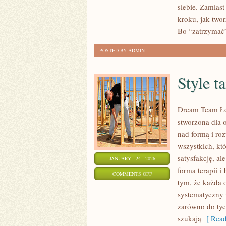
siebie. Zamiast
W
kroku, jak two
DOJRZAŁYM
Bo “zatrzymać”
WIEKU
POSTED BY ADMIN
Style t
Dream Team Łód
stworzona dla 
nad formą i roz
wszystkich, któ
satysfakcję, al
JANUARY - 24 - 2026
forma terapii i
ON
COMMENTS OFF
tym, że każda 
STYLE
systematyczny r
TAŃCA
zarówno do tyc
szukają
[ Read