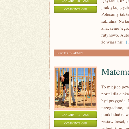
językiem, dzięk
JANUARY - 21 - 2026
praktykujących,
ON
COMMENTS OFF
Polecamy także:
DUCHOWNI
sakralna. Na ł
I
znaczenie tego
ICH
rutynowo. Auto
MISJA
że wiara nie
[ 
POSTED BY ADMIN
Matema
To miejsce pow
portal dla cie
być przygodą. 
przegadane, tut
poukładać nawe
JANUARY - 19 - 2026
zestaw treści, 
ON
COMMENTS OFF
jednej strony p