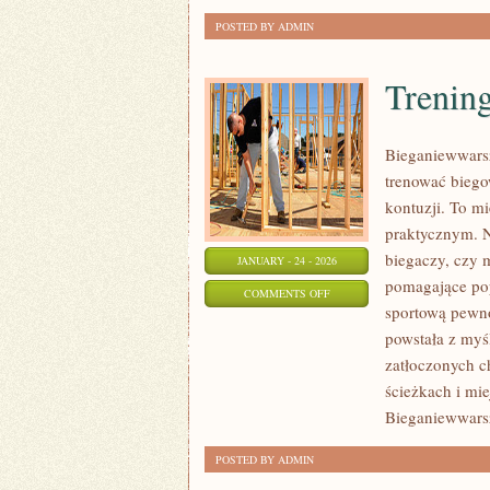
POSTED BY ADMIN
Trenin
Bieganiewwarsz
trenować biego
kontuzji. To m
praktycznym. N
biegaczy, czy m
JANUARY - 24 - 2026
pomagające pop
ON
COMMENTS OFF
sportową pewnoś
TRENING
powstała z myś
INTERWAŁOWY
zatłoczonych c
(HIIT)
ścieżkach i mie
Bieganiewwars
POSTED BY ADMIN