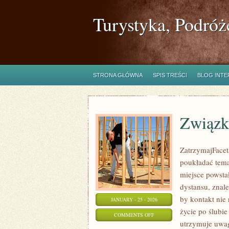
Turystyka, Podróż
STRONA GŁÓWNA
SPIS TREŚCI
BLOG INT
Związk
ZatrzymajFaceta
poukładać temat
miejsce powsta
dystansu, znal
by kontakt nie
JANUARY - 25 - 2026
życie po ślubi
ON
COMMENTS OFF
utrzymuje uwag
ZWIĄZKI