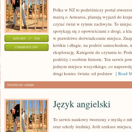
Polka w NZ to podróżniczy portal stworzo
marzą o Aotearoa, planują wyjazd do kraj
czytać świat w rytmie zachwytu. To miejs
spotykają się z opowieściami z drogi, a kl
w prawdziwe doświadczanie miejsca. Znaj
JANUARY - 17 - 2026
krótkie i długie, na podróż samochodem, n
ON
COMMENTS OFF
eksplorację. Kategorie do czytania to: Podr
NOWA
podróży i osobiste historie. Ten serwis po
ZELANDIA
jednym miejscu wszystkiego, co naprawdę
drugi koniec świata: od podstaw
[ Read M
POSTED BY ADMIN
Język angielski
To serwis naukowy tworzony z myślą o mł
oraz szkoły średniej. Jeśli szukasz miejsc