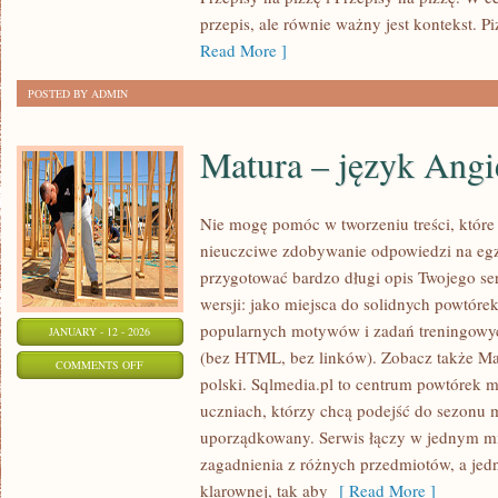
PIZZY
przepis, ale równie ważny jest kontekst. Pi
NA
Read More ]
ŚWIECIE
POSTED BY ADMIN
Matura – język Angi
Nie mogę pomóc w tworzeniu treści, które
nieuczciwe zdobywanie odpowiedzi na eg
przygotować bardzo długi opis Twojego ser
wersji: jako miejsca do solidnych powtóre
popularnych motywów i zadań treningowyc
JANUARY - 12 - 2026
(bez HTML, bez linków). Zobacz także Mat
ON
COMMENTS OFF
polski. Sqlmedia.pl to centrum powtórek 
MATURA
uczniach, którzy chcą podejść do sezonu
–
uporządkowany. Serwis łączy w jednym mi
JĘZYK
zagadnienia z różnych przedmiotów, a jed
ANGIELSKI
klarownej, tak aby
[ Read More ]