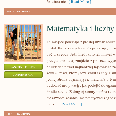
że wiara nie
[ Read More ]
POSTED BY ADMIN
Matematyka i liczby
To miejsce powstało z prostej myśli: nauk
portal dla ciekawych świata pokazuje, że
być przygodą. Jeśli kiedykolwiek miałeś w
przegadane, tutaj znajdziesz prostsze wyja
poukładać nawet najbardziej tajemnicze za
JANUARY - 19 - 2026
zestaw treści, które łączą świat szkoły z 
ON
COMMENTS OFF
jednej strony pojawiają się materiały o tym
MATEMATYKA
budować motywację, jak podejść do egzam
I
źródło stresu. Z drugiej strony można tu tra
LICZBY
ciekawość: kosmos, matematyczne zagadki,
nauki,
[ Read More ]
POSTED BY ADMIN