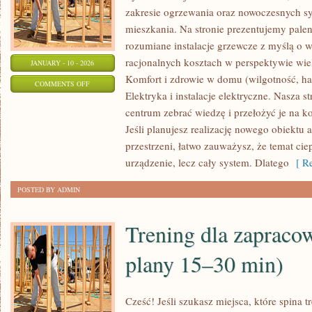
zakresie ogrzewania oraz nowoczesnych sy
mieszkania. Na stronie prezentujemy palen
rozumiane instalacje grzewcze z myślą o 
racjonalnych kosztach w perspektywie wiel
JANUARY - 10 - 2026
Komfort i zdrowie w domu (wilgotność, hał
ON
COMMENTS OFF
Elektryka i instalacje elektryczne. Nasza s
TESTY
centrum zebrać wiedzę i przełożyć je na 
I
Jeśli planujesz realizację nowego obiektu a
RECENZJE
przestrzeni, łatwo zauważysz, że temat ciepł
URZĄDZEŃ
urządzenie, lecz cały system. Dlatego
[ Re
POSTED BY ADMIN
Trening dla zapraco
plany 15–30 min)
Cześć! Jeśli szukasz miejsca, które spina t