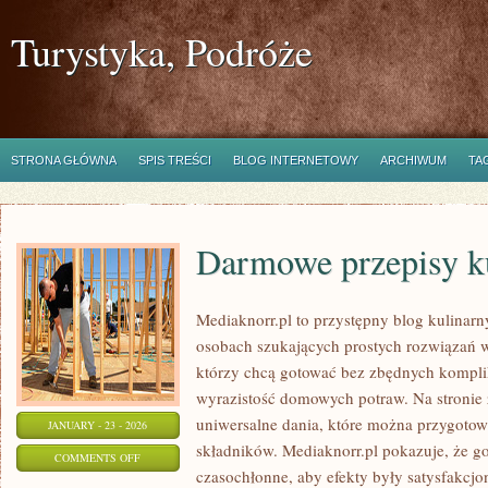
Turystyka, Podróże
STRONA GŁÓWNA
SPIS TREŚCI
BLOG INTERNETOWY
ARCHIWUM
TA
Darmowe przepisy k
Mediaknorr.pl to przystępny blog kulinarn
osobach szukających prostych rozwiązań w 
którzy chcą gotować bez zbędnych komplik
wyrazistość domowych potraw. Na stronie z
uniwersalne dania, które można przygoto
JANUARY - 23 - 2026
składników. Mediaknorr.pl pokazuje, że g
ON
COMMENTS OFF
czasochłonne, aby efekty były satysfakcjo
DARMOWE