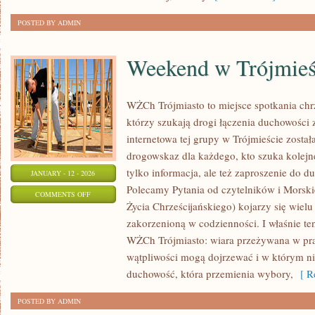
POSTED BY ADMIN
Weekend w Trójmieś
WŻCh Trójmiasto to miejsce spotkania chrz
którzy szukają drogi łączenia duchowości 
internetowa tej grupy w Trójmieście zosta
drogowskaz dla każdego, kto szuka kolejn
tylko informacja, ale też zaproszenie do d
JANUARY - 12 - 2026
Polecamy Pytania od czytelników i Morsk
ON
COMMENTS OFF
Życia Chrześcijańskiego) kojarzy się wiel
WEEKEND
zakorzenioną w codzienności. I właśnie te
W
WŻCh Trójmiasto: wiara przeżywana w pra
TRÓJMIEŚCIE
wątpliwości mogą dojrzewać i w którym ni
duchowość, która przemienia wybory,
[ Re
POSTED BY ADMIN