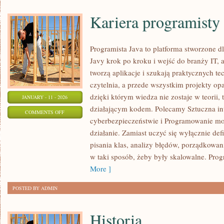
Kariera programisty
Programista Java to platforma stworzone dl
Javy krok po kroku i wejść do branży IT, al
tworzą aplikacje i szukają praktycznych te
czytelnia, a przede wszystkim projekty op
dzięki którym wiedza nie zostaje w teorii, t
JANUARY - 11 - 2026
działającym kodem. Polecamy Sztuczna in
ON
COMMENTS OFF
cyberbezpieczeństwie i Programowanie mob
KARIERA
działanie. Zamiast uczyć się wyłącznie def
PROGRAMISTY
pisania klas, analizy błędów, porządkowa
w taki sposób, żeby były skalowalne. Prog
More ]
POSTED BY ADMIN
Historia