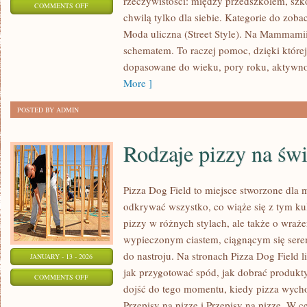
rzeczywistości: między przedszkolem, szko
ON
COMMENTS OFF
chwilą tylko dla siebie. Kategorie do zobac
MODA
Moda uliczna (Street Style). Na Mammami
NA
schematem. To raczej pomoc, dzięki której
KAŻDĄ
dopasowane do wieku, pory roku, aktywno
KIESZEŃ
More ]
POSTED BY ADMIN
Rodzaje pizzy na świ
Pizza Dog Field to miejsce stworzone dla 
odkrywać wszystko, co wiąże się z tym ku
pizzy w różnych stylach, ale także o wraże
wypieczonym ciastem, ciągnącym się ser
do nastroju. Na stronach Pizza Dog Field li
JANUARY - 13 - 2026
jak przygotować spód, jak dobrać produkty
ON
COMMENTS OFF
dojść do tego momentu, kiedy pizza wycho
RODZAJE
Przepisy na pizzę i Przepisy na pizzę. W c