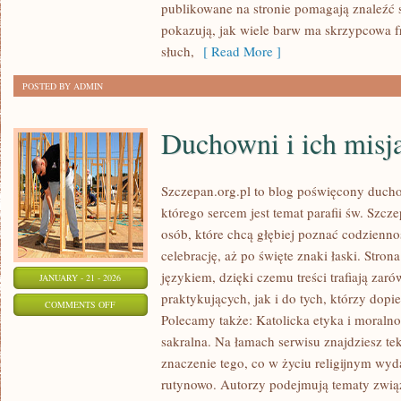
publikowane na stronie pomagają znaleźć s
I
pokazują, jak wiele barw ma skrzypcowa fr
INSPIRACJE
słuch,
[ Read More ]
POSTED BY ADMIN
Duchowni i ich misj
Szczepan.org.pl to blog poświęcony ducho
którego sercem jest temat parafii św. Szcz
osób, które chcą głębiej poznać codzienno
celebrację, aż po święte znaki łaski. Stro
językiem, dzięki czemu treści trafiają zar
JANUARY - 21 - 2026
praktykujących, jak i do tych, którzy dopie
ON
COMMENTS OFF
Polecamy także: Katolicka etyka i moralnoś
DUCHOWNI
sakralna. Na łamach serwisu znajdziesz te
I
znaczenie tego, co w życiu religijnym wyd
ICH
rutynowo. Autorzy podejmują tematy związ
MISJA