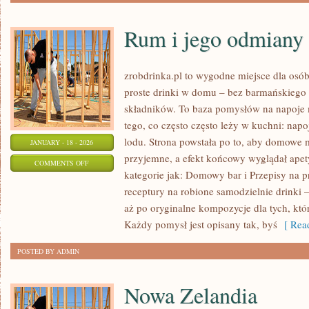
Rum i jego odmiany
zrobdrinka.pl to wygodne miejsce dla osób
proste drinki w domu – bez barmańskiego 
składników. To baza pomysłów na napoje m
tego, co często często leży w kuchni: nap
lodu. Strona powstała po to, aby domowe
JANUARY - 18 - 2026
przyjemne, a efekt końcowy wyglądał apet
ON
COMMENTS OFF
kategorie jak: Domowy bar i Przepisy na p
RUM
receptury na robione samodzielnie drinki 
I
aż po oryginalne kompozycje dla tych, kt
JEGO
Każdy pomysł jest opisany tak, byś
[ Read
ODMIANY
POSTED BY ADMIN
Nowa Zelandia