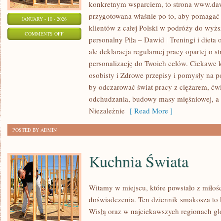
konkretnym wsparciem, to strona www.dawi
przygotowana właśnie po to, aby pomagać 
JANUARY - 10 - 2026
klientów z całej Polski w podróży do wyżs
ON
COMMENTS OFF
personalny Piła – Dawid | Treningi i dieta 
TRENING
ale deklaracja regularnej pracy opartej o st
DLA
personalizację do Twoich celów. Ciekawe 
ZAPRACOWANYCH
osobisty i Zdrowe przepisy i pomysły na po
(KRÓTKIE
by odczarować świat pracy z ciężarem, ć
PLANY
odchudzania, budowy masy mięśniowej, a
15–
Niezależnie
[ Read More ]
30
POSTED BY ADMIN
MIN)
Kuchnia Świata
Witamy w miejscu, które powstało z miłośc
doświadczenia. Ten dziennik smakosza to
Wisłą oraz w najciekawszych regionach glo