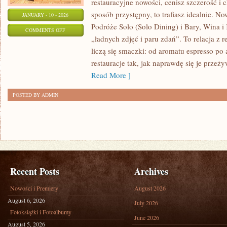
restauracyjne nowości, cenisz szczerość i 
sposób przystępny, to trafiasz idealnie. No
JANUARY - 10 - 2026
Podróże Solo (Solo Dining) i Bary, Wina i K
ON
COMMENTS OFF
„ładnych zdjęć i paru zdań”. To relacja z 
KUCHNIA
liczą się smaczki: od aromatu espresso po
ŚWIATA
restauracje tak, jak naprawdę się je prze
Read More ]
POSTED BY ADMIN
Recent Posts
Archives
Nowości i Premiery
August 2026
August 6, 2026
July 2026
Fotoksiążki i Fotoalbumy
June 2026
August 5, 2026