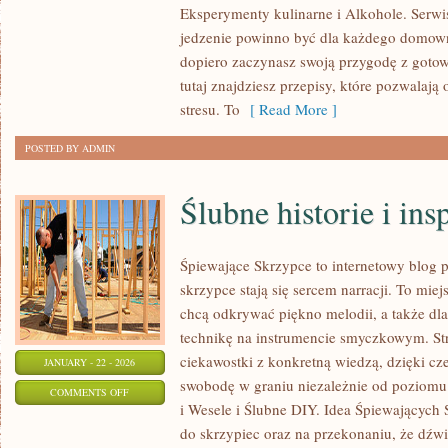
Eksperymenty kulinarne i Alkohole. Serwis 
PRZEPISY
jedzenie powinno być dla każdego domowni
KULINARNE
dopiero zaczynasz swoją przygodę z goto
tutaj znajdziesz przepisy, które pozwalają 
stresu. To
[ Read More ]
POSTED BY ADMIN
Ślubne historie i ins
Śpiewające Skrzypce to internetowy blog
skrzypce stają się sercem narracji. To miej
chcą odkrywać piękno melodii, a także dla
technikę na instrumencie smyczkowym. St
ciekawostki z konkretną wiedzą, dzięki c
JANUARY - 22 - 2026
swobodę w graniu niezależnie od poziom
ON
COMMENTS OFF
i Wesele i Ślubne DIY. Idea Śpiewających S
ŚLUBNE
do skrzypiec oraz na przekonaniu, że dźwię
HISTORIE