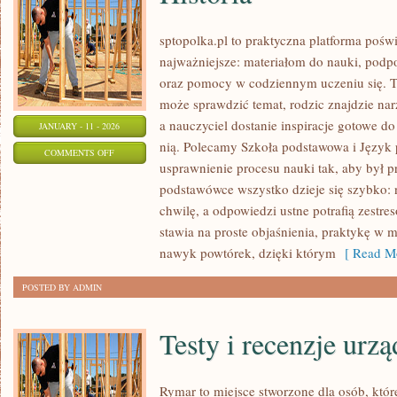
sptopolka.pl to praktyczna platforma poś
najważniejsze: materiałom do nauki, podp
oraz pomocy w codziennym uczeniu się. T
może sprawdzić temat, rodzic znajdzie na
a nauczyciel dostanie inspiracje gotowe do
JANUARY - 11 - 2026
nią. Polecamy Szkoła podstawowa i Język p
ON
COMMENTS OFF
usprawnienie procesu nauki tak, aby był 
HISTORIA
podstawówce wszystko dzieje się szybko: 
chwilę, a odpowiedzi ustne potrafią zestre
stawia na proste objaśnienia, praktykę w 
nawyk powtórek, dzięki którym
[ Read Mo
POSTED BY ADMIN
Testy i recenzje urz
Rymar to miejsce stworzone dla osób, któ