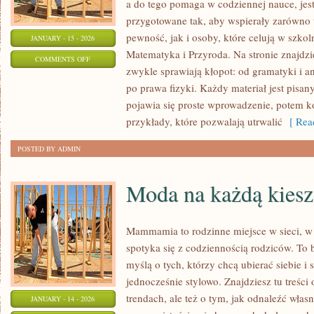
a do tego pomaga w codziennej nauce, jest
przygotowane tak, aby wspierały zarówno t
pewność, jak i osoby, które celują w szko
JANUARY - 15 - 2026
Matematyka i Przyroda. Na stronie znajdzi
ON
COMMENTS OFF
zwykle sprawiają kłopot: od gramatyki i an
JĘZYK
po prawa fizyki. Każdy materiał jest pisan
ANGIELSKI
pojawia się proste wprowadzenie, potem k
przykłady, które pozwalają utrwalić
[ Read
POSTED BY ADMIN
Moda na każdą kies
Mammamia to rodzinne miejsce w sieci, w
spotyka się z codziennością rodziców. To 
myślą o tych, którzy chcą ubierać siebie i
jednocześnie stylowo. Znajdziesz tu treści
trendach, ale też o tym, jak odnaleźć włas
JANUARY - 14 - 2026