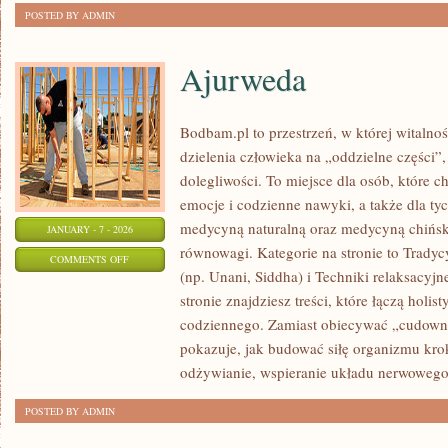
POSTED BY ADMIN
Ajurweda
Bodbam.pl to przestrzeń, w której witalnoś
dzielenia człowieka na „oddzielne części”,
dolegliwości. To miejsce dla osób, które ch
emocje i codzienne nawyki, a także dla tych
medycyną naturalną oraz medycyną chińsk
JANUARY - 7 - 2026
równowagi. Kategorie na stronie to Trady
ON
COMMENTS OFF
(np. Unani, Siddha) i Techniki relaksacyj
AJURWEDA
stronie znajdziesz treści, które łączą holis
codziennego. Zamiast obiecywać „cudown
pokazuje, jak budować siłę organizmu kr
odżywianie, wspieranie układu nerwowego
POSTED BY ADMIN