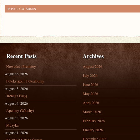
POSTED BY ADMIN
Recent Posts
Archives
Nowości i Premiery
August 2026
August 6, 2026
July 2026
Fotoksiążki i Fotoalbumy
June 2026
August 5, 2026
May 2026
Trenuj z Pasją
April 2026
August 4, 2026
Apeniny (Włochy)
March 2026
August 3, 2026
February 2026
Muzyka
January 2026
August 1, 2026
December 2025
Książki z Całego Świata