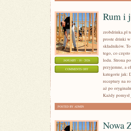
Rum i 
zrobdrinka.pl 
proste drinki 
składników. To
tego, co częst
lodu. Strona p
JANUARY - 18 - 2026
przyjemne, a e
ON
COMMENTS OFF
kategorie jak:
RUM
receptury na ro
I
aż po oryginal
JEGO
Każdy pomysł j
ODMIANY
POSTED BY ADMIN
Nowa Z