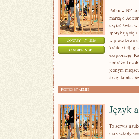
Polka w NZ to 
marzą o Aotear
czytać świat w
spotykają się z
w prawdziwe do
JANUARY - 17 - 2026
krótkie i dług
ON
COMMENTS OFF
eksplorację. Ka
NOWA
podróży i osobi
ZELANDIA
jednym miejscu
drugi koniec ś
POSTED BY ADMIN
Język a
To serwis nauk
oraz szkoły śre