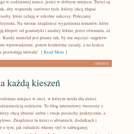
ga w codziennej nauce, jesteś w dobrym miejscu. Treści są
ak, aby wspierały zarówno tych, którzy chcą złapać
 osoby, które celują w szkolne sukcesy. Polecamy
rzyroda. Na stronie znajdziesz wyjaśnienia tematów, które
ą kłopot: od gramatyki i analizy lektur, przez równania, aż
. Każdy materiał jest pisany tak, by nie męczyć: najpierw
oste wprowadzenie, potem konkretne zasady, a na końcu
e pozwalają utrwalić
[ Read More ]
CONTINUE
a każdą kieszeń
dzinne miejsce w sieci, w którym moda dla dzieci
codziennością rodziców. To blog internetowy tworzony z
tórzy chcą ubierać siebie i swoje pociechy praktycznie, a
ylowo. Znajdziesz tu treści o ubraniach, dodatkach i
eż o tym, jak odnaleźć własny styl w zabieganej