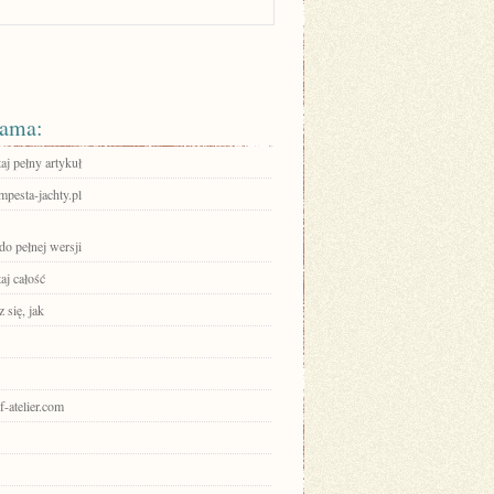
ama:
aj pełny artykuł
pesta-jachty.pl
do pełnej wersji
aj całość
 się, jak
uf-atelier.com