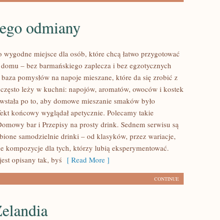
jego odmiany
to wygodne miejsce dla osób, które chcą łatwo przygotować
w domu – bez barmańskiego zaplecza i bez egzotycznych
 baza pomysłów na napoje mieszane, które da się zrobić z
o często leży w kuchni: napojów, aromatów, owoców i kostek
owstała po to, aby domowe mieszanie smaków było
fekt końcowy wyglądał apetycznie. Polecamy takie
 Domowy bar i Przepisy na prosty drink. Sednem serwisu są
bione samodzielnie drinki – od klasyków, przez wariacje,
ne kompozycje dla tych, którzy lubią eksperymentować.
est opisany tak, byś
[ Read More ]
CONTINUE
elandia