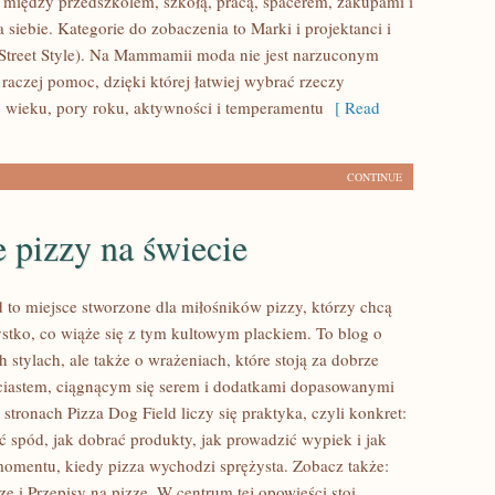
: między przedszkolem, szkołą, pracą, spacerem, zakupami i
a siebie. Kategorie do zobaczenia to Marki i projektanci i
Street Style). Na Mammamii moda nie jest narzuconym
raczej pomoc, dzięki której łatwiej wybrać rzeczy
wieku, pory roku, aktywności i temperamentu
[ Read
CONTINUE
 pizzy na świecie
d to miejsce stworzone dla miłośników pizzy, którzy chcą
tko, co wiąże się z tym kultowym plackiem. To blog o
 stylach, ale także o wrażeniach, które stoją za dobrze
iastem, ciągnącym się serem i dodatkami dopasowanymi
 stronach Pizza Dog Field liczy się praktyka, czyli konkret:
ć spód, jak dobrać produkty, jak prowadzić wypiek i jak
momentu, kiedy pizza wychodzi sprężysta. Zobacz także:
zę i Przepisy na pizzę. W centrum tej opowieści stoi