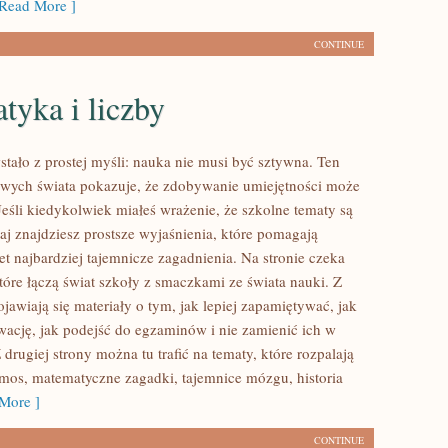
Read More ]
CONTINUE
tyka i liczby
stało z prostej myśli: nauka nie musi być sztywna. Ten
kawych świata pokazuje, że zdobywanie umiejętności może
Jeśli kiedykolwiek miałeś wrażenie, że szkolne tematy są
aj znajdziesz prostsze wyjaśnienia, które pomagają
t najbardziej tajemnicze zagadnienia. Na stronie czeka
które łączą świat szkoły z smaczkami ze świata nauki. Z
ojawiają się materiały o tym, jak lepiej zapamiętywać, jak
cję, jak podejść do egzaminów i nie zamienić ich w
Z drugiej strony można tu trafić na tematy, które rozpalają
mos, matematyczne zagadki, tajemnice mózgu, historia
More ]
CONTINUE