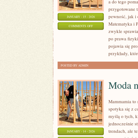
a do tego poma
przygotowane t
pewność, jak i
JANUARY - 15 - 2026
Matematyka i P
ON
COMMENTS OFF
zwykle sprawiaj
JĘZYK
po prawa fizyki
ANGIELSKI
pojawia się pr
przykłady, któr
POSTED BY ADMIN
Moda n
Mammamia to ro
spotyka się z 
myślą o tych, k
jednocześnie st
trendach, ale t
JANUARY - 14 - 2026