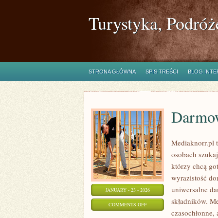
Turystyka, Podróż
STRONA GŁÓWNA
SPIS TREŚCI
BLOG INT
Darmow
Mediaknorr.pl t
osobach szukaj
którzy chcą go
wyrazistość do
uniwersalne da
JANUARY - 23 - 2026
składników. Me
ON
COMMENTS OFF
czasochłonne, 
DARMOWE