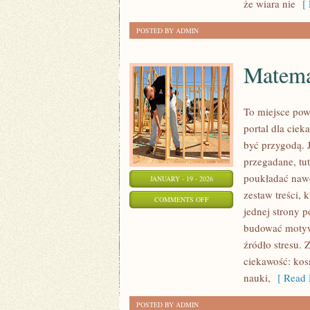
że wiara nie
[ 
POSTED BY ADMIN
Matema
To miejsce pow
portal dla cie
być przygodą. 
przegadane, tut
poukładać nawe
JANUARY - 19 - 2026
zestaw treści, 
ON
COMMENTS OFF
jednej strony p
MATEMATYKA
budować motywa
I
źródło stresu. 
LICZBY
ciekawość: kos
nauki,
[ Read 
POSTED BY ADMIN