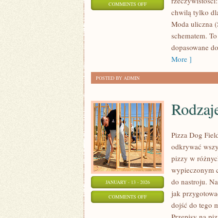
rzeczywistości
ON
COMMENTS OFF
chwilą tylko dl
MODA
Moda uliczna (
NA
schematem. To 
KAŻDĄ
dopasowane do 
KIESZEŃ
More ]
POSTED BY ADMIN
Rodzaje
Pizza Dog Fiel
odkrywać wszys
pizzy w różnych
wypieczonym c
do nastroju. Na
JANUARY - 13 - 2026
jak przygotowa
ON
COMMENTS OFF
dojść do tego 
RODZAJE
Przepisy na piz