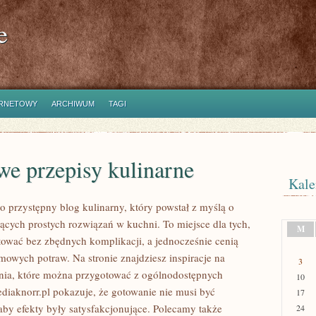
e
ERNETOWY
ARCHIWUM
TAGI
e przepisy kulinarne
Kale
o przystępny blog kulinarny, który powstał z myślą o
ących prostych rozwiązań w kuchni. To miejsce dla tych,
M
tować bez zbędnych komplikacji, a jednocześnie cenią
mowych potraw. Na stronie znajdziesz inspiracje na
3
nia, które można przygotować z ogólnodostępnych
10
diaknorr.pl pokazuje, że gotowanie nie musi być
17
aby efekty były satysfakcjonujące. Polecamy także
24