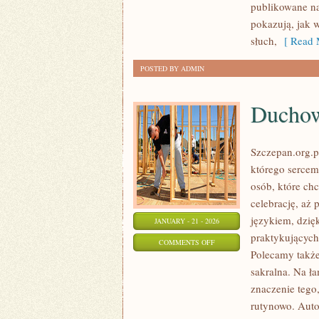
publikowane na
I
pokazują, jak 
INSPIRACJE
słuch,
[ Read 
POSTED BY ADMIN
Duchown
Szczepan.org.p
którego sercem 
osób, które ch
celebrację, aż 
językiem, dzięk
JANUARY - 21 - 2026
praktykujących,
ON
COMMENTS OFF
Polecamy także:
DUCHOWNI
sakralna. Na ł
I
znaczenie tego
ICH
rutynowo. Auto
MISJA