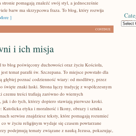
 stronie pomagają znaleźć swój styl, a jednocześnie
wiele barw ma skrzypcowa fraza. To blog, który rozwija
Cate
More ]
Categories
CONTINUE
i i ich misja
l to blog poświęcony duchowości oraz życiu Kościoła,
jest temat parafii św. Szczepana. To miejsce powstało dla
cą głębiej poznać codzienność wiary: od modlitwy, przez
po święte znaki łaski. Strona łączy tradycję z współczesnym
i czemu treści trafiają zarówno do wiernych
 jak i do tych, którzy dopiero stawiają pierwsze kroki.
 Katolicka etyka i moralność i Ikony, obrazy i sztuka
amach serwisu znajdziesz teksty, które pomagają rozumieć
, co w życiu religijnym wydaje się czasem powtarzane
rzy podejmują tematy związane z nauką Jezusa, pokazując,