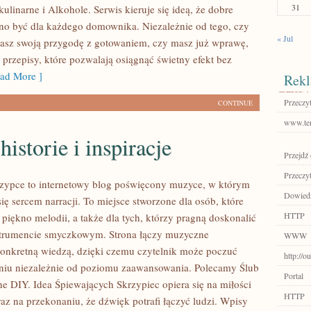
31
linarne i Alkohole. Serwis kieruje się ideą, że dobre
no być dla każdego domownika. Niezależnie od tego, czy
« Jul
asz swoją przygodę z gotowaniem, czy masz już wprawę,
z przepisy, które pozwalają osiągnąć świetny efekt bez
ad More ]
Rekl
Przeczyt
CONTINUE
www.tem
historie i inspiracje
Przejdź 
Przeczyt
zypce to internetowy blog poświęcony muzyce, w którym
Dowiedz
się sercem narracji. To miejsce stworzone dla osób, które
HTTP
piękno melodii, a także dla tych, którzy pragną doskonalić
strumencie smyczkowym. Strona łączy muzyczne
WWW
konkretną wiedzą, dzięki czemu czytelnik może poczuć
http://o
niu niezależnie od poziomu zaawansowania. Polecamy Ślub
Portal
ne DIY. Idea Śpiewających Skrzypiec opiera się na miłości
HTTP
az na przekonaniu, że dźwięk potrafi łączyć ludzi. Wpisy