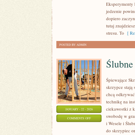
Eksperymenty ku
PRZEPISY
jedzenie powin
KULINARNE
dopiero zaczyn
tutaj znajdzies
stresu. To
[ Re
POSTED BY ADMIN
Ślubne 
Śpiewające Skr
skrzypce stają 
chcą odkrywać 
technikę na in
ciekawostki z 
JANUARY - 22 - 2026
swobodę w gra
ON
COMMENTS OFF
i Wesele i Ślub
ŚLUBNE
do skrzypiec or
HISTORIE