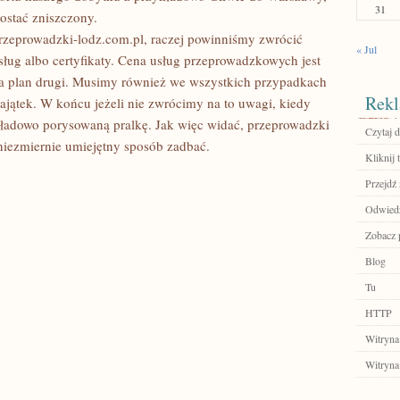
31
ostać zniszczony.
rzeprowadzki-lodz.com.pl, raczej powinniśmy zwrócić
« Jul
sług albo certyfikaty. Cena usług przeprowadzkowych jest
na plan drugi. Musimy również we wszystkich przypadkach
Rekl
jątek. W końcu jeżeli nie zwrócimy na to uwagi, kiedy
kładowo porysowaną pralkę. Jak więc widać, przeprowadzki
Czytaj d
niezmiernie umiejętny sposób zadbać.
Kliknij t
Przejdź 
Odwiedź
Zobacz p
Blog
Tu
HTTP
Witryna
Witryna