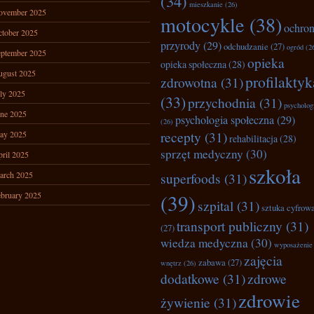
(34)
mieszkanie
(26)
ovember 2025
motocykle
(38)
ochro
tober 2025
przyrody
(29)
odchudzanie
(27)
ogród
(2
ptember 2025
opieka
opieka społeczna
(28)
ugust 2025
profilaktyk
zdrowotna
(31)
ly 2025
(33)
przychodnia
(31)
psycholog
ne 2025
psychologia społeczna
(29)
(26)
recepty
(31)
ay 2025
rehabilitacja
(28)
sprzęt medyczny
(30)
ril 2025
szkoła
arch 2025
superfoods
(31)
bruary 2025
(39)
szpital
(31)
sztuka cyfrow
transport publiczny
(31)
(27)
wiedza medyczna
(30)
wyposażenie
zajęcia
zabawa
(27)
wnętrz
(26)
dodatkowe
(31)
zdrowe
zdrowie
żywienie
(31)