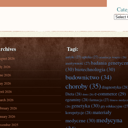
Cate
Categories
rchives
Tagi:
antyki
(27)
apteka
(27)
aranżacja wnętrz
(26)
ugust 2026
badania genetycz
asertywność
(27)
ly 2026
(30)
biotechnologia
(30)
ne 2026
budownictwo
(34)
ay 2026
choroby
(35)
diagnostyka
(28
ril 2026
e-commerce
(29)
Dieta
(28)
dom
(26)
egzaminy
(28)
farmacja
(27)
arch 2026
fitness medyc
genetyka
(30)
gry edukacyjne
(27
(26)
bruary 2026
materiały
korepetycje
(28)
nuary 2026
medycyna
medyczne
(30)
ecember 2025