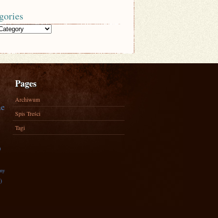
gories
Pages
Archiwum
ne
Spis Treści
Tagi
)
zny
)