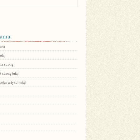
ama:
alej
utaj
na stronę
 stronę tutaj
ełen artykuł tutaj