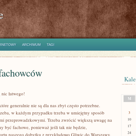
e
ERNETOWY
ARCHIWUM
TAGI
 fachowców
Kale
nic łatwego!
M
tóre generalnie nie są dla nas zbyt często potrzebne.
trzeba, w każdym przypadku trzeba w umiejętny sposób
3
10
ugami przeprowadzkowymi. Trzeba zwrócić większą uwagę na
17
 być fachowe, ponieważ jeśli tak nie będzie,
24
sportu naszego dobytku z przykładowo Gliwic do Warszawy,