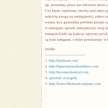
np. posiadany przez nas telewizor może z
Czy kiedy zajdziemy choćby pod adres p
należytą uwagę na umiejętności, zakres u
ważna, lecz generalnie powinna przejść 
w umiejętny sposób zabezpieczyć swój ma
transport Łódź się kończy, ujrzymy przy
są tymi usługami, o które powinniśmy w 
źródło:
———————————
1.
http://landisart.com
2.
http://lapuertaranchoutfitters.com
3.
http://lecomechanical.com
4.
sprawdź szczegóły
5.
http://louisvillemeadcompany.com