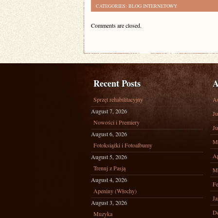
CATEGORIES:
BLOG INTERNETOWY
Comments are closed.
Recent Posts
A
Sprzęt rehabilitacyjny
A
August 7, 2026
Ju
Nowości i Premiery
Ju
August 6, 2026
M
Fotoksiążki i Fotoalbumy
Ap
August 5, 2026
Trenuj z Pasją
M
August 4, 2026
Fe
Apeniny (Włochy)
Ja
August 3, 2026
D
Muzyka