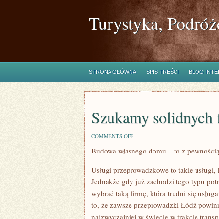
Turystyka, Podróż
STRONA GŁÓWNA
SPIS TREŚCI
BLOG INT
Szukamy solidnych
ON
COMMENTS OFF
SZUKAMY
Budowa własnego domu – to z pewnością 
SOLIDNYCH
FACHOWCÓW
Usługi przeprowadzkowe to takie usługi, k
Jednakże gdy już zachodzi tego typu po
wybrać taką firmę, która trudni się usł
to, że zawsze przeprowadzki Łódź powinny
najzwyczajniej w świecie w trakcie tran