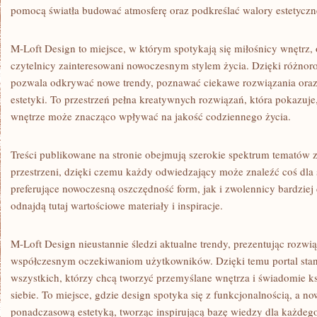
pomocą światła budować atmosferę oraz podkreślać walory estetycz
M-Loft Design to miejsce, w którym spotykają się miłośnicy wnętrz, 
czytelnicy zainteresowani nowoczesnym stylem życia. Dzięki różno
pozwala odkrywać nowe trendy, poznawać ciekawe rozwiązania oraz
estetyki. To przestrzeń pełna kreatywnych rozwiązań, która pokazuj
wnętrze może znacząco wpływać na jakość codziennego życia.
Treści publikowane na stronie obejmują szerokie spektrum tematów
przestrzeni, dzięki czemu każdy odwiedzający może znaleźć coś dla
preferujące nowoczesną oszczędność form, jak i zwolennicy bardziej
odnajdą tutaj wartościowe materiały i inspiracje.
M-Loft Design nieustannie śledzi aktualne trendy, prezentując rozw
współczesnym oczekiwaniom użytkowników. Dzięki temu portal stan
wszystkich, którzy chcą tworzyć przemyślane wnętrza i świadomie ks
siebie. To miejsce, gdzie design spotyka się z funkcjonalnością, a n
ponadczasową estetyką, tworząc inspirującą bazę wiedzy dla każdeg