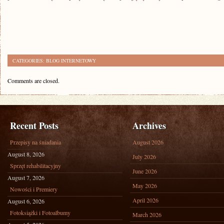
CATEGORIES:
BLOG INTERNETOWY
Comments are closed.
Recent Posts
Archives
Przepisy na śniadania
August 2026
August 8, 2026
July 2026
Sprzęt rehabilitacyjny
June 2026
August 7, 2026
May 2026
Nowości i Premiery
April 2026
August 6, 2026
Fotoksiążki i Fotoalbumy
March 2026