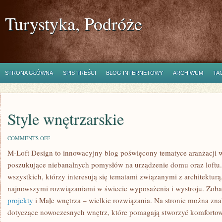
Turystyka, Podróże
STRONA GŁÓWNA
SPIS TREŚCI
BLOG INTERNETOWY
ARCHIWUM
TA
Style wnętrzarskie
ON
COMMENTS OFF
STYLE
M-Loft Design to innowacyjny blog poświęcony tematyce aranżacji wn
WNĘTRZARSKIE
poszukujące niebanalnych pomysłów na urządzenie domu oraz loftu.
wszystkich, którzy interesują się tematami związanymi z architektur
najnowszymi rozwiązaniami w świecie wyposażenia i wystroju. Zob
projekty
i Małe wnętrza – wielkie rozwiązania. Na stronie można zna
dotyczące nowoczesnych wnętrz, które pomagają stworzyć komfortow