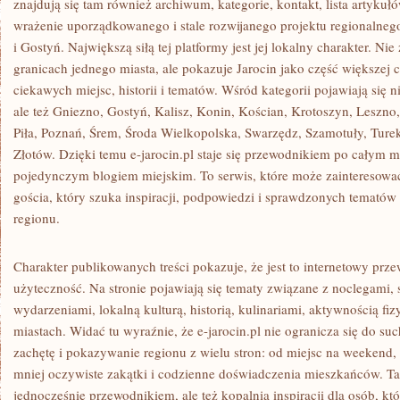
znajdują się tam również archiwum, kategorie, kontakt, lista artyku
wrażenie uporządkowanego i stale rozwijanego projektu regionalne
i Gostyń. Największą siłą tej platformy jest jej lokalny charakter. N
granicach jednego miasta, ale pokazuje Jarocin jako część większej ca
ciekawych miejsc, historii i tematów. Wśród kategorii pojawiają się n
ale też Gniezno, Gostyń, Kalisz, Konin, Kościan, Krotoszyn, Leszno
Piła, Poznań, Śrem, Środa Wielkopolska, Swarzędz, Szamotuły, Ture
Złotów. Dzięki temu e-jarocin.pl staje się przewodnikiem po całym mi
pojedynczym blogiem miejskim. To serwis, które może zainteresowa
gościa, który szuka inspiracji, podpowiedzi i sprawdzonych tematów
regionu.
Charakter publikowanych treści pokazuje, że jest to internetowy prz
użyteczność. Na stronie pojawiają się tematy związane z noclegami,
wydarzeniami, lokalną kulturą, historią, kulinariami, aktywnością fi
miastach. Widać tu wyraźnie, że e-jarocin.pl nie ogranicza się do suc
zachętę i pokazywanie regionu z wielu stron: od miejsc na weekend, 
mniej oczywiste zakątki i codzienne doświadczenia mieszkańców. Tak
jednocześnie przewodnikiem, ale też kopalnią inspiracji dla osób, któ