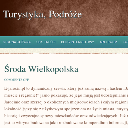
Turystyka, Podróże
STRONA GŁÓWNA
SPIS TREŚCI
BLOG INTERNETOWY
ARCHIWUM
TA
Środa Wielkopolska
ON
COMMENTS OFF
ŚRODA
E-jarocin.pl to dynamiczny serwis, który już samą nazwą i hasłem „J
WIELKOPOLSKA
mieście i regionie!” jasno pokazuje, że jego misją jest udostępnianie
Jarocinie oraz szerzej o okolicznych miejscowościach i całym regioni
lokalność łączy się z użytkowym spojrzeniem na życie miasta, turyst
historię i zwyczajne sprawy mieszkańców oraz odwiedzających. Już n
jest to witryna budowana jako rozbudowane kompendium informacji,