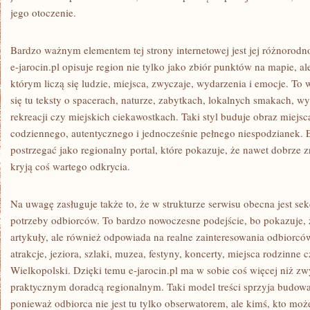
jego otoczenie.
Bardzo ważnym elementem tej strony internetowej jest jej różnorodn
e-jarocin.pl opisuje region nie tylko jako zbiór punktów na mapie, 
którym liczą się ludzie, miejsca, zwyczaje, wydarzenia i emocje. To 
się tu teksty o spacerach, naturze, zabytkach, lokalnych smakach, w
rekreacji czy miejskich ciekawostkach. Taki styl buduje obraz miejsc
codziennego, autentycznego i jednocześnie pełnego niespodzianek. 
postrzegać jako regionalny portal, które pokazuje, że nawet dobrze 
kryją coś wartego odkrycia.
Na uwagę zasługuje także to, że w strukturze serwisu obecna jest se
potrzeby odbiorców. To bardzo nowoczesne podejście, bo pokazuje, ż
artykuły, ale również odpowiada na realne zainteresowania odbiorców
atrakcje, jeziora, szlaki, muzea, festyny, koncerty, miejsca rodzinne
Wielkopolski. Dzięki temu e-jarocin.pl ma w sobie coś więcej niż zw
praktycznym doradcą regionalnym. Taki model treści sprzyja budowan
ponieważ odbiorca nie jest tu tylko obserwatorem, ale kimś, kto mo