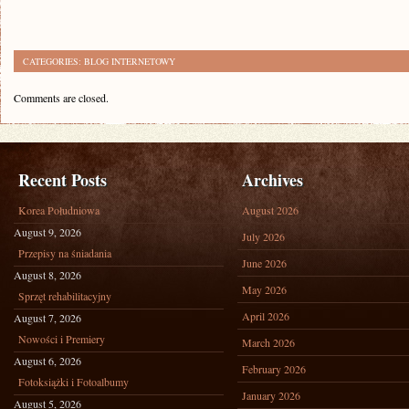
CATEGORIES:
BLOG INTERNETOWY
Comments are closed.
Recent Posts
Archives
Korea Południowa
August 2026
August 9, 2026
July 2026
Przepisy na śniadania
June 2026
August 8, 2026
May 2026
Sprzęt rehabilitacyjny
April 2026
August 7, 2026
Nowości i Premiery
March 2026
August 6, 2026
February 2026
Fotoksiążki i Fotoalbumy
January 2026
August 5, 2026