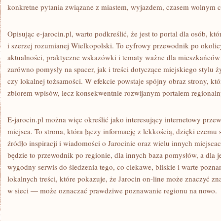
konkretne pytania związane z miastem, wyjazdem, czasem wolnym 
Opisując e-jarocin.pl, warto podkreślić, że jest to portal dla osób, kt
i szerzej rozumianej Wielkopolski. To cyfrowy przewodnik po okolic
aktualności, praktyczne wskazówki i tematy ważne dla mieszkańców 
zarówno pomysły na spacer, jak i treści dotyczące miejskiego stylu życi
czy lokalnej tożsamości. W efekcie powstaje spójny obraz strony, kt
zbiorem wpisów, lecz konsekwentnie rozwijanym portalem regional
E-jarocin.pl można więc określić jako interesujący internetowy przewo
miejsca. To strona, która łączy informację z lekkością, dzięki czemu
źródło inspiracji i wiadomości o Jarocinie oraz wielu innych miejsca
będzie to przewodnik po regionie, dla innych baza pomysłów, a dla j
wygodny serwis do śledzenia tego, co ciekawe, bliskie i warte pozn
lokalnych treści, które pokazuje, że Jarocin on-line może znaczyć zn
w sieci — może oznaczać prawdziwe poznawanie regionu na nowo.