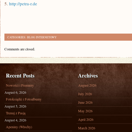
5.
http://petra-r.de
CATEGORIES:
BLOG INTERNETOWY
Comments are closed.
Recent Posts
Archives
Nowości i Premiery
August 2026
August 6, 2026
July 2026
Fotoksiążki i Fotoalbumy
June 2026
August 5, 2026
May 2026
Trenuj z Pasją
April 2026
August 4, 2026
Apeniny (Włochy)
March 2026