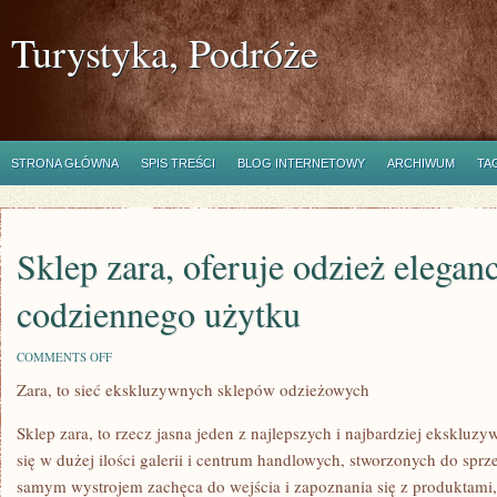
Turystyka, Podróże
STRONA GŁÓWNA
SPIS TREŚCI
BLOG INTERNETOWY
ARCHIWUM
TA
Sklep zara, oferuje odzież eleganc
codziennego użytku
ON
COMMENTS OFF
SKLEP
Zara, to sieć ekskluzywnych sklepów odzieżowych
ZARA,
OFERUJE
ODZIEŻ
Sklep zara, to rzecz jasna jeden z najlepszych i najbardziej ekskluz
ELEGANCKĄ
I
się w dużej ilości galerii i centrum handlowych, stworzonych do sprz
CODZIENNEGO
samym wystrojem zachęca do wejścia i zapoznania się z produktami, 
UŻYTKU