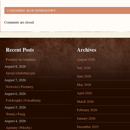
CATEGORIES:
BLOG INTERNETOWY
Comments are closed.
Recent Posts
Archives
Przepisy na śniadania
August 2026
August 8, 2026
July 2026
Sprzęt rehabilitacyjny
June 2026
August 7, 2026
May 2026
Nowości i Premiery
April 2026
August 6, 2026
Fotoksiążki i Fotoalbumy
March 2026
August 5, 2026
February 2026
Trenuj z Pasją
January 2026
August 4, 2026
December 2025
Apeniny (Włochy)