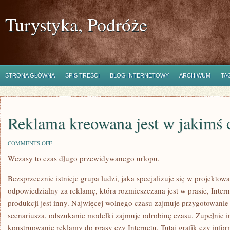
Turystyka, Podróże
STRONA GŁÓWNA
SPIS TREŚCI
BLOG INTERNETOWY
ARCHIWUM
TA
Reklama kreowana jest w jakimś c
ON
COMMENTS OFF
REKLAMA
Wczasy to czas długo przewidywanego urlopu.
KREOWANA
JEST
W
Bezsprzecznie istnieje grupa ludzi, jaka specjalizuje się w projektow
JAKIMŚ
CELU.
odpowiedzialny za reklamę, która rozmieszczana jest w prasie, Interne
produkcji jest inny. Najwięcej wolnego czasu zajmuje przygotowanie 
scenariusza, odszukanie modelki zajmuje odrobinę czasu. Zupełnie i
konstruowanie reklamy do prasy czy Internetu. Tutaj grafik czy inf