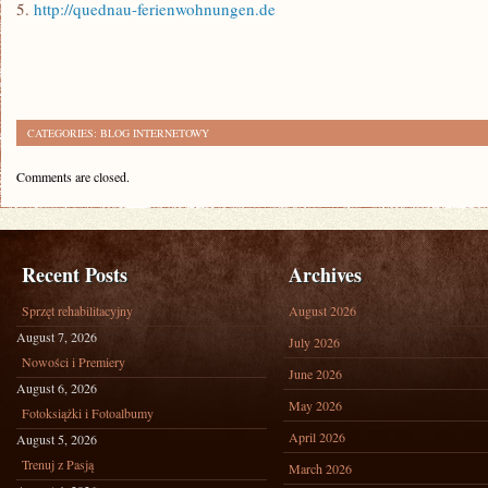
5.
http://quednau-ferienwohnungen.de
CATEGORIES:
BLOG INTERNETOWY
Comments are closed.
Recent Posts
Archives
Sprzęt rehabilitacyjny
August 2026
August 7, 2026
July 2026
Nowości i Premiery
June 2026
August 6, 2026
May 2026
Fotoksiążki i Fotoalbumy
April 2026
August 5, 2026
Trenuj z Pasją
March 2026