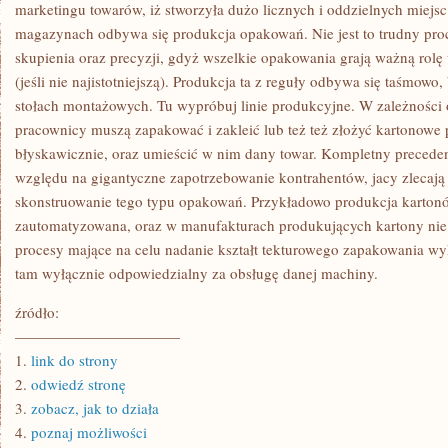
TAK
marketingu towarów, iż stworzyła dużo licznych i oddzielnych miejsc
LICZNA
magazynach odbywa się produkcja opakowań. Nie jest to trudny pr
ORAZ
NIEBEZUŻYTECZNA
skupienia oraz precyzji, gdyż wszelkie opakowania grają ważną rolę
W
(jeśli nie najistotniejszą). Produkcja ta z reguły odbywa się taśmowo
PRZECHOWYWANIU
ORAZ
stołach montażowych. Tu wypróbuj linie produkcyjne. W zależności
SAMEGO
MARKETINGU
pracownicy muszą zapakować i zakleić lub też też złożyć kartonowe
błyskawicznie, oraz umieścić w nim dany towar. Kompletny precede
względu na gigantyczne zapotrzebowanie kontrahentów, jacy zlecają
skonstruowanie tego typu opakowań. Przykładowo produkcja kartonó
zautomatyzowana, oraz w manufakturach produkujących kartony nie 
procesy mające na celu nadanie kształt tekturowego zapakowania wy
tam wyłącznie odpowiedzialny za obsługę danej machiny.
źródło:
———————————
1.
link do strony
2.
odwiedź stronę
3.
zobacz, jak to działa
4.
poznaj możliwości