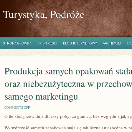
Turystyka, Podróże
STRONA GŁÓWNA
SPIS TREŚCI
BLOG INTERNETOWY
ARCHIWUM
TA
Produkcja samych opakowań stała 
oraz niebezużyteczna w przecho
samego marketingu
ON
COMMENTS OFF
PRODUKCJA
O ile ktoś przewiduje dłuższy pobyt za granicą, bez względu z jaki
SAMYCH
OPAKOWAŃ
STAŁA
Wytwórczość samych zapakowań stała się tak liczna i niezbędna w
SIĘ