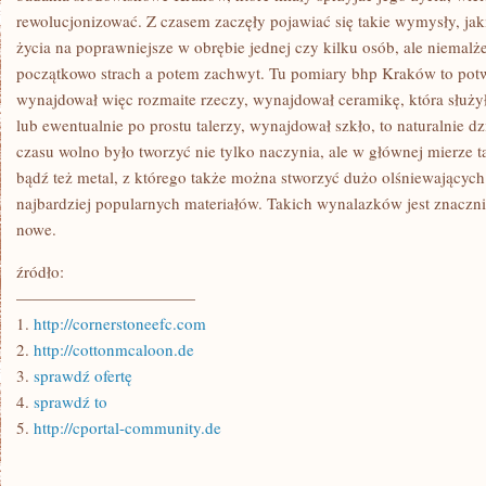
rewolucjonizować. Z czasem zaczęły pojawiać się takie wymysły, ja
życia na poprawniejsze w obrębie jednej czy kilku osób, ale niemalż
początkowo strach a potem zachwyt. Tu pomiary bhp Kraków to potwi
wynajdował więc rozmaite rzeczy, wynajdował ceramikę, która służy
lub ewentualnie po prostu talerzy, wynajdował szkło, to naturalnie d
czasu wolno było tworzyć nie tylko naczynia, ale w głównej mierze 
bądź też metal, z którego także można stworzyć dużo olśniewających 
najbardziej popularnych materiałów. Takich wynalazków jest znacznie
nowe.
źródło:
———————————
1.
http://cornerstoneefc.com
2.
http://cottonmcaloon.de
3.
sprawdź ofertę
4.
sprawdź to
5.
http://cportal-community.de