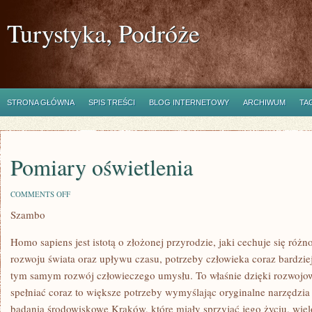
Turystyka, Podróże
STRONA GŁÓWNA
SPIS TREŚCI
BLOG INTERNETOWY
ARCHIWUM
TA
Pomiary oświetlenia
ON
COMMENTS OFF
POMIARY
Szambo
OŚWIETLENIA
Homo sapiens jest istotą o złożonej przyrodzie, jaki cechuje się ró
rozwoju świata oraz upływu czasu, potrzeby człowieka coraz bardziej
tym samym rozwój człowieczego umysłu. To właśnie dzięki rozwojow
spełniać coraz to większe potrzeby wymyślając oryginalne narzędzia
badania środowiskowe Kraków, które miały sprzyjać jego życiu, wielo