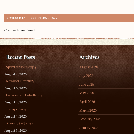
CATEGORIES:
BLOG INTERNETOWY
Comments are closed.
Recent Posts
Archives
Sprzęt rehabilitacyjny
August 2026
August 7, 2026
July 2026
Nowości i Premiery
June 2026
August 6, 2026
May 2026
Fotoksiążki i Fotoalbumy
April 2026
August 5, 2026
Trenuj z Pasją
March 2026
August 4, 2026
February 2026
Apeniny (Włochy)
January 2026
August 3, 2026