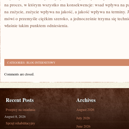
na proces, w którym wszystko ma konsekwencje: wsad wpływa na p
na zużycie, zużycie wpływa na jakość, a jakość wpływa na terminy. Je
mówi o przemyśle ciężkim szeroko, a jednocześnie trzyma się technic
właśnie takim punktem odniesienia.
CATEGORIES:
BLOG INTERNETOWY
Comments are closed.
Recent Posts
Archives
Przepisy na śniadania
August 2026
August 8, 2026
July 2026
Sprzęt rehabilitacyjny
June 2026