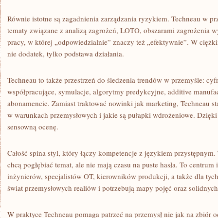
Równie istotne są zagadnienia zarządzania ryzykiem. Techneau w p
tematy związane z analizą zagrożeń, LOTO, obszarami zagrożenia wy
pracy, w której „odpowiedzialnie” znaczy też „efektywnie”. W cięż
nie dodatek, tylko podstawa działania.
Techneau to także przestrzeń do śledzenia trendów w przemyśle: cyf
współpracujące, symulacje, algorytmy predykcyjne, additive manufac
abonamencie. Zamiast traktować nowinki jak marketing, Techneau st
w warunkach przemysłowych i jakie są pułapki wdrożeniowe. Dzięki 
sensowną ocenę.
Całość spina styl, który łączy kompetencje z językiem przystępnym. 
chcą pogłębiać temat, ale nie mają czasu na puste hasła. To centrum 
inżynierów, specjalistów OT, kierowników produkcji, a także dla ty
świat przemysłowych realiów i potrzebują mapy pojęć oraz solidnyc
W praktyce Techneau pomaga patrzeć na przemysł nie jak na zbiór o