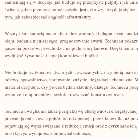
zamieniają się w decyzje, jak buduje się przejrzyste pulpity i jak u
świecie, gdzie przemysł coraz częściej jest cyfrowy, przydają się też 
tym, jak zabezpieczać ciągłość infrastruktury.
Ważny filar stanowią materiały o niezawodności i diagnostyce: analiz
oleju, badania nieniszczące, prognozowanie awarii. Techneau pokazuj
gaszenia pożarów, przechodzić na podejście planowe. Dzięki temu
wydłużać żywotność i lepiej kontrolować budżet.
Nie brakuje też tematów „twardych”, związanych z inżynierią materia
odlewy, spawalnictwo, hartowanie, zużycie, degradacja chemiczna. 
materiał decyduje, czy proces będzie stabilny, dlatego Techneau pod
wyborze komponentów, powłok i rozwiązań konstrukcyjnych.
Techneau uwzględnia także perspektywę efektywności energetycznej.
pozwalają redu-kować pobór: od rekuperacji, przez falowniki, aż po
pojawiają się wątki związane z redukcją emisji oraz z cyrkularnośc
musi łączyć wydajność z odpowiedzialnością.