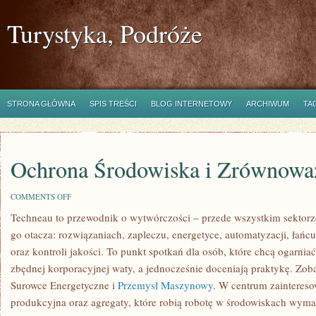
Turystyka, Podróże
STRONA GŁÓWNA
SPIS TREŚCI
BLOG INTERNETOWY
ARCHIWUM
TA
Ochrona Środowiska i Zrównowa
ON
COMMENTS OFF
OCHRONA
Techneau to przewodnik o wytwórczości – przede wszystkim sektorze
ŚRODOWISKA
I
go otacza: rozwiązaniach, zapleczu, energetyce, automatyzacji, łań
ZRÓWNOWAŻONY
ROZWÓJ
oraz kontroli jakości. To punkt spotkań dla osób, które chcą ogarni
zbędnej korporacyjnej waty, a jednocześnie doceniają praktykę. Zob
Surowce Energetyczne i
Przemysł Maszynowy
. W centrum zainteresow
produkcyjna oraz agregaty, które robią robotę w środowiskach wyma