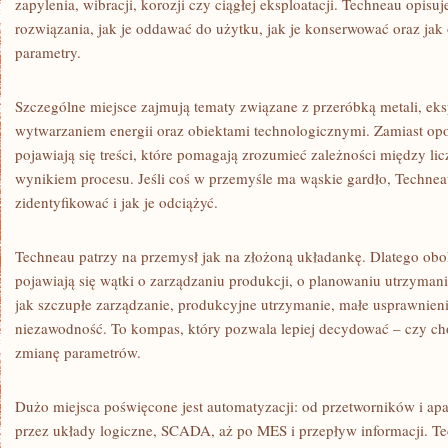
zapylenia, wibracji, korozji czy ciągłej eksploatacji. Techneau opisuje
rozwiązania, jak je oddawać do użytku, jak je konserwować oraz jak
parametry.
Szczególne miejsce zajmują tematy związane z przeróbką metali, ek
wytwarzaniem energii oraz obiektami technologicznymi. Zamiast opo
pojawiają się treści, które pomagają zrozumieć zależności między l
wynikiem procesu. Jeśli coś w przemyśle ma wąskie gardło, Techneau
zidentyfikować i jak je odciążyć.
Techneau patrzy na przemysł jak na złożoną układankę. Dlatego obo
pojawiają się wątki o zarządzaniu produkcji, o planowaniu utrzyman
jak szczupłe zarządzanie, produkcyjne utrzymanie, małe usprawnieni
niezawodność. To kompas, który pozwala lepiej decydować – czy cho
zmianę parametrów.
Dużo miejsca poświęcone jest automatyzacji: od przetworników i ap
przez układy logiczne, SCADA, aż po MES i przepływ informacji. Te