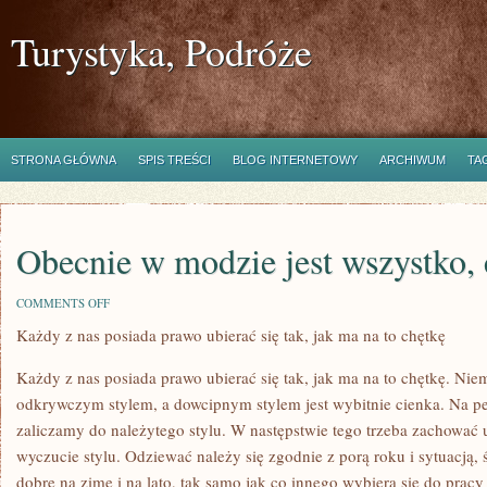
Turystyka, Podróże
STRONA GŁÓWNA
SPIS TREŚCI
BLOG INTERNETOWY
ARCHIWUM
TA
Obecnie w modzie jest wszystko,
ON
COMMENTS OFF
OBECNIE
Każdy z nas posiada prawo ubierać się tak, jak ma na to chętkę
W
MODZIE
JEST
Każdy z nas posiada prawo ubierać się tak, jak ma na to chętkę. Nie
WSZYSTKO,
CO
odkrywczym stylem, a dowcipnym stylem jest wybitnie cienka. Na pe
KREATYWNE
zaliczamy do należytego stylu. W następstwie tego trzeba zachować 
wyczucie stylu. Odziewać należy się zgodnie z porą roku i sytuacją, 
dobre na zimę i na lato, tak samo jak co innego wybiera się do pracy