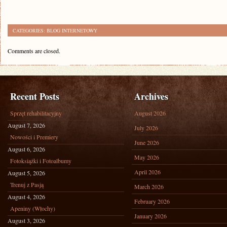
CATEGORIES:
BLOG INTERNETOWY
Comments are closed.
Recent Posts
Archives
Sprzęt rehabilitacyjny
August 2026
August 7, 2026
July 2026
Nowości i Premiery
June 2026
August 6, 2026
May 2026
Fotoksiążki i Fotoalbumy
April 2026
August 5, 2026
Trenuj z Pasją
March 2026
August 4, 2026
February 2026
Apeniny (Włochy)
January 2026
August 3, 2026