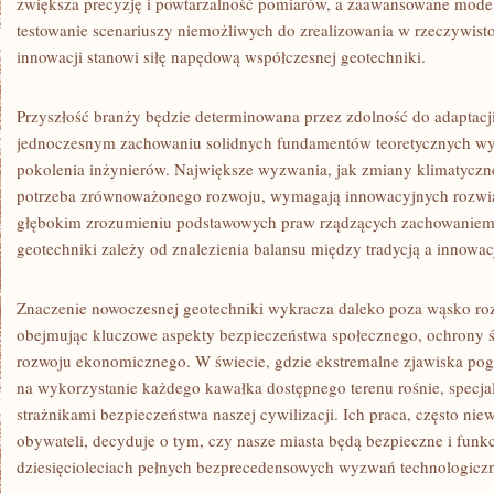
zwiększa precyzję i powtarzalność pomiarów, a zaawansowane mod
testowanie scenariuszy niemożliwych do zrealizowania w rzeczywistoś
innowacji stanowi siłę napędową współczesnej geotechniki.
Przyszłość branży będzie determinowana przez zdolność do adaptacj
jednoczesnym zachowaniu solidnych fundamentów teoretycznych w
pokolenia inżynierów. Największe wyzwania, jak zmiany klimatyczne
potrzeba zrównoważonego rozwoju, wymagają innowacyjnych rozwiąz
głębokim zrozumieniu podstawowych praw rządzących zachowaniem 
geotechniki zależy od znalezienia balansu między tradycją a innowac
Znaczenie nowoczesnej geotechniki wykracza daleko poza wąsko roz
obejmując kluczowe aspekty bezpieczeństwa społecznego, ochrony
rozwoju ekonomicznego. W świecie, gdzie ekstremalne zjawiska pogo
na wykorzystanie każdego kawałka dostępnego terenu rośnie, specjali
strażnikami bezpieczeństwa naszej cywilizacji. Ich praca, często ni
obywateli, decyduje o tym, czy nasze miasta będą bezpieczne i fun
dziesięcioleciach pełnych bezprecedensowych wyzwań technologiczn