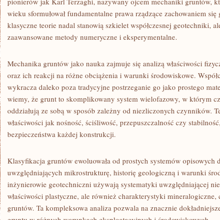
pionierów jak Karl Terzaghi, nazywany ojcem mechaniki gruntów, k
wieku sformułował fundamentalne prawa rządzące zachowaniem się 
klasyczne teorie nadal stanowią szkielet współczesnej geotechniki, 
zaawansowane metody numeryczne i eksperymentalne.
Mechanika gruntów jako nauka zajmuje się analizą właściwości fizy
oraz ich reakcji na różne obciążenia i warunki środowiskowe. Współ
wykracza daleko poza tradycyjne postrzeganie go jako prostego mate
wiemy, że grunt to skomplikowany system wielofazowy, w którym cząs
oddziałują ze sobą w sposób zależny od niezliczonych czynników. Te 
właściwości jak nośność, ściśliwość, przepuszczalność czy stabilność
bezpieczeństwa każdej konstrukcji.
Klasyfikacja gruntów ewoluowała od prostych systemów opisowych
uwzględniających mikrostrukturę, historię geologiczną i warunki ś
inżynierowie geotechniczni używają systematyki uwzględniającej nie
właściwości plastyczne, ale również charakterystyki mineralogiczne,
gruntów. Ta kompleksowa analiza pozwala na znacznie dokładniejs
gruntu w różnych warunkach eksploatacyjnych i środowiskowych.