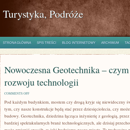
Turystyka, Podróże
STRONA GŁÓWNA
SPIS TREŚCI
BLOG INTERNETOWY
ARCHIWUM
TA
Nowoczesna Geotechnika – czym j
rozwoju technologii
ON
COMMENTS OFF
NOWOCZESNA
Pod każdym budynkiem, mostem czy drogą kryje się niewidoczny świ
GEOTECHNIKA
–
tym, czy nasze konstrukcje będą stać przez dziesięciolecia, czy może
CZYM
JEST
budowy. Geotechnika, dziedzina łącząca inżynierię z geologią, przez
W
bardziej spektakularnych branż technologicznych, ale dzisiaj przech
OBLICZU
ROZWOJU
może zmienić sposób, w jaki budujemy nasze miasta. Ta tradycyjna n