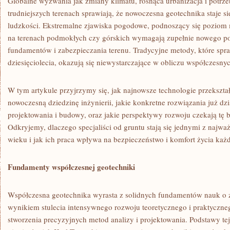
Globalne wyzwania jak zmiany klimatu, rosnąca urbanizacja i potrz
trudniejszych terenach sprawiają, że nowoczesna geotechnika staje si
ludzkości. Ekstremalne zjawiska pogodowe, podnoszący się poziom
na terenach podmokłych czy górskich wymagają zupełnie nowego po
fundamentów i zabezpieczania terenu. Tradycyjne metody, które spra
dziesięciolecia, okazują się niewystarczające w obliczu współczesn
W tym artykule przyjrzymy się, jak najnowsze technologie przekszta
nowoczesną dziedzinę inżynierii, jakie konkretne rozwiązania już dz
projektowania i budowy, oraz jakie perspektywy rozwoju czekają tę b
Odkryjemy, dlaczego specjaliści od gruntu stają się jednymi z najw
wieku i jak ich praca wpływa na bezpieczeństwo i komfort życia każ
Fundamenty współczesnej geotechniki
Współczesna geotechnika wyrasta z solidnych fundamentów nauk o zie
wynikiem stulecia intensywnego rozwoju teoretycznego i praktyczne
stworzenia precyzyjnych metod analizy i projektowania. Podstawy tej