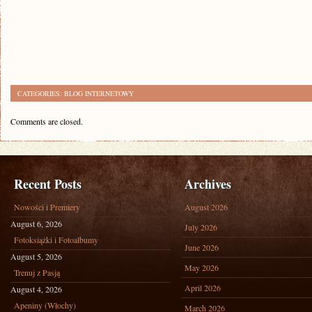
CATEGORIES:
BLOG INTERNETOWY
Comments are closed.
Recent Posts
Archives
Nowości i Premiery
August 2026
August 6, 2026
July 2026
Fotoksiążki i Fotoalbumy
June 2026
August 5, 2026
May 2026
Trenuj z Pasją
April 2026
August 4, 2026
Apeniny (Włochy)
March 2026