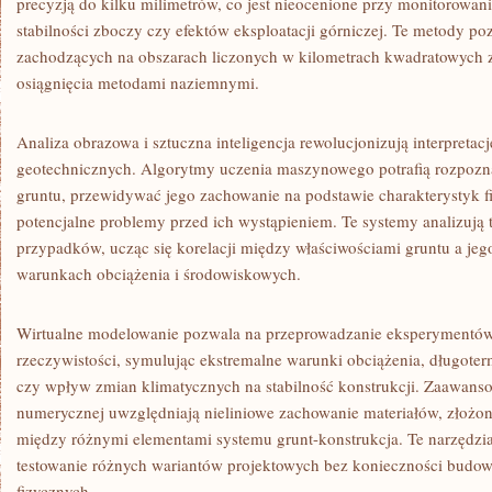
precyzją do kilku milimetrów, co jest nieocenione przy monitorowa
stabilności zboczy czy efektów eksploatacji górniczej. Te metody po
zachodzących na obszarach liczonych w kilometrach kwadratowych z
osiągnięcia metodami naziemnymi.
Analiza obrazowa i sztuczna inteligencja rewolucjonizują interpreta
geotechnicznych. Algorytmy uczenia maszynowego potrafią rozpozn
gruntu, przewidywać jego zachowanie na podstawie charakterystyk f
potencjalne problemy przed ich wystąpieniem. Te systemy analizują 
przypadków, ucząc się korelacji między właściwościami gruntu a j
warunkach obciążenia i środowiskowych.
Wirtualne modelowanie pozwala na przeprowadzanie eksperymentó
rzeczywistości, symulując ekstremalne warunki obciążenia, długoter
czy wpływ zmian klimatycznych na stabilność konstrukcji. Zaawans
numerycznej uwzględniają nieliniowe zachowanie materiałów, złożon
między różnymi elementami systemu grunt-konstrukcja. Te narzędzi
testowanie różnych wariantów projektowych bez konieczności budo
fizycznych.