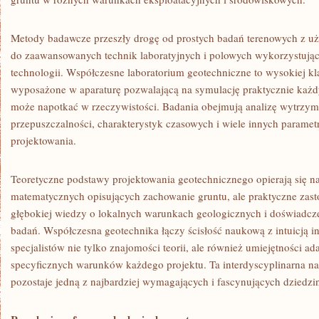
Metody badawcze przeszły drogę od prostych badań terenowych z u
do zaawansowanych technik laboratyjnych i polowych wykorzystując
technologii. Współczesne laboratorium geotechniczne to wysokiej k
wyposażone w aparaturę pozwalającą na symulację praktycznie każd
może napotkać w rzeczywistości. Badania obejmują analizę wytrzyma
przepuszczalności, charakterystyk czasowych i wiele innych parame
projektowania.
Teoretyczne podstawy projektowania geotechnicznego opierają się
matematycznych opisujących zachowanie gruntu, ale praktyczne zast
głębokiej wiedzy o lokalnych warunkach geologicznych i doświadcze
badań. Współczesna geotechnika łączy ścisłość naukową z intuicją 
specjalistów nie tylko znajomości teorii, ale również umiejętności a
specyficznych warunków każdego projektu. Ta interdyscyplinarna na
pozostaje jedną z najbardziej wymagających i fascynujących dziedzin 