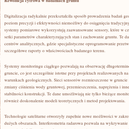
Rewolucja cyfrowa w badaniach gruntu
Digitalizacja radykalnie przekształciła sposób prowadzenia badań g
poziom precyzji i efektywności niemożliwy do osiągnięcia tradycy
systemy pomiarowe wykorzystują zaawansowane sensory, które w cza
setki parametrów charakteryzujących stan i zachowanie gruntu. Te d
centrów analitycznych, gdzie specjalistyczne oprogramowanie przetw
szczegółowe raporty o właściwościach badanego terenu.
Systemy monitoringu ciągłego pozwalają na obserwację długoterm
gruncie, co jest szczególnie istotne przy projektach realizowanych 
warunkach geologicznych. Sieci sensorów rozmieszczone w gruncie m
zmiany ciśnienia wody gruntowej, przemieszczenia, naprężenia i inn
stabilności konstrukcji. Te dane umożliwiają nie tylko bieżące moni
również doskonalenie modeli teoretycznych i metod projektowania.
Technologie satelitarne otworzyły zupełnie nowe możliwości w zakr
dużych obszarach. Interferometria radarowa pozwala na wykrywanie