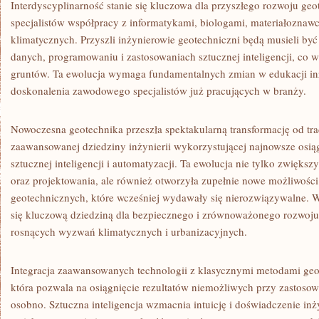
Interdyscyplinarność stanie się kluczowa dla przyszłego rozwoju ge
specjalistów współpracy z informatykami, biologami, materiałoznawc
klimatycznych. Przyszli inżynierowie geotechniczni będą musieli być 
danych, programowaniu i zastosowaniach sztucznej inteligencji, co 
gruntów. Ta ewolucja wymaga fundamentalnych zmian w edukacji inży
doskonalenia zawodowego specjalistów już pracujących w branży.
Nowoczesna geotechnika przeszła spektakularną transformację od tra
zaawansowanej dziedziny inżynierii wykorzystującej najnowsze osiąg
sztucznej inteligencji i automatyzacji. Ta ewolucja nie tylko zwiększ
oraz projektowania, ale również otworzyła zupełnie nowe możliwoś
geotechnicznych, które wcześniej wydawały się nierozwiązywalne. W
się kluczową dziedziną dla bezpiecznego i zrównoważonego rozwoju 
rosnących wyzwań klimatycznych i urbanizacyjnych.
Integracja zaawansowanych technologii z klasycznymi metodami geo
która pozwala na osiągnięcie rezultatów niemożliwych przy zastosow
osobno. Sztuczna inteligencja wzmacnia intuicję i doświadczenie in