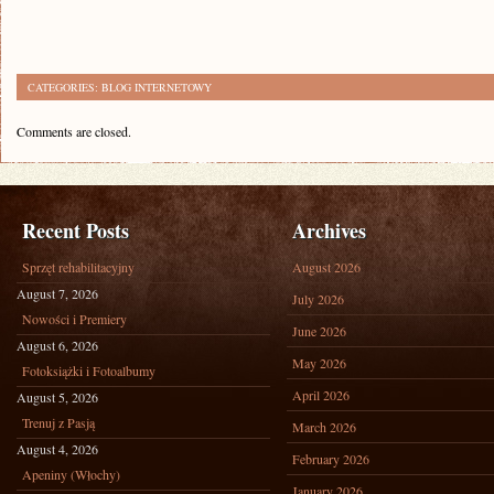
CATEGORIES:
BLOG INTERNETOWY
Comments are closed.
Recent Posts
Archives
Sprzęt rehabilitacyjny
August 2026
August 7, 2026
July 2026
Nowości i Premiery
June 2026
August 6, 2026
May 2026
Fotoksiążki i Fotoalbumy
April 2026
August 5, 2026
Trenuj z Pasją
March 2026
August 4, 2026
February 2026
Apeniny (Włochy)
January 2026