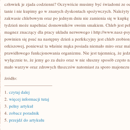
MINUT
człowiek je zjada codzienni? Oczywiście musimy być świadomi ze od
ĆWICZEŃ
tanie i nie kupimy go w znanych dyskontach spożywczych. Należyty 
zakwasie chlebowym oraz po jednym dniu nie zamienia się w kupkę
tydzień może napełniać domowników swoim smakiem. Chleb jest peł
magnez znaczący dla pracy układu nerwowego i http://www.nasz-psyc
powinien się psuć na następny dzień a perfekcyjny jest chleb zrobion
orkiszowej, ponieważ ta właśnie mąka posiada niemało miro oraz ma
prawidłowego funkcjonowania organizmu. Nie jest tajemnicą, że jedz
wyłącznie to, że jemy go za dużo oraz w nie słuszny sposób często n
mało warzyw oraz zdrowych tłuszczów natomiast za sporo majonezu o
źródło:
———————————
1.
czytaj dalej
2.
więcej informacji tutaj
3.
pełny artykuł
4.
zobacz poradnik
5.
przejdź do artykułu