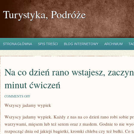
Turystyka, Podróże
STRONA GŁÓWNA
SPIS TREŚCI
BLOG INTERNETOWY
ARCHIWUM
TA
Na co dzień rano wstajesz, zaczyn
minut ćwiczeń
ON
COMMENTS OFF
NA
Wszyscy jadamy wypiek
CO
DZIEŃ
RANO
Wszyscy jadamy wypiek. Każdy z nas na co dzień rano robi sobie p
WSTAJESZ,
ZACZYNASZ
warzywami, mięsem lub też serem oraz z masłem. Godnie to nie wyo
OD
rozpocząć dnia od jakiejś bagietki, kromki chleba czy też bułki. Co t
KILKU