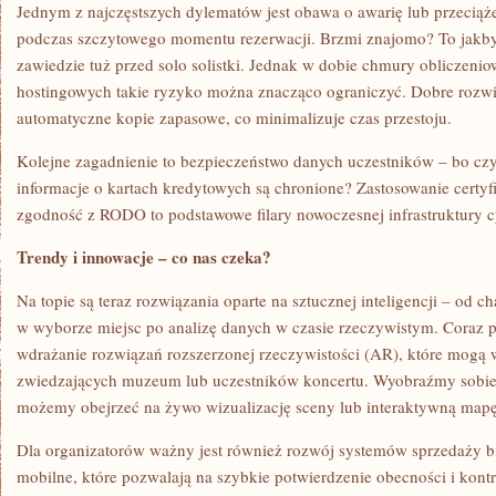
Jednym z najczęstszych dylematów jest obawa o awarię lub przeciąż
podczas szczytowego momentu rezerwacji. Brzmi znajomo? To jakby 
zawiedzie tuż przed solo solistki. Jednak w dobie chmury obliczenio
hostingowych takie ryzyko można znacząco ograniczyć. Dobre rozwią
automatyczne kopie zapasowe, co minimalizuje czas przestoju.
Kolejne zagadnienie to bezpieczeństwo danych uczestników – bo czy
informacje o kartach kredytowych są chronione? Zastosowanie certyf
zgodność z RODO to podstawowe filary nowoczesnej infrastruktury c
Trendy i innowacje – co nas czeka?
Na topie są teraz rozwiązania oparte na sztucznej inteligencji – od 
w wyborze miejsc po analizę danych w czasie rzeczywistym. Coraz pop
wdrażanie rozwiązań rozszerzonej rzeczywistości (AR), które mogą
zwiedzających muzeum lub uczestników koncertu. Wyobraźmy sobie
możemy obejrzeć na żywo wizualizację sceny lub interaktywną mapę 
Dla organizatorów ważny jest również rozwój systemów sprzedaży bi
mobilne, które pozwalają na szybkie potwierdzenie obecności i kontr