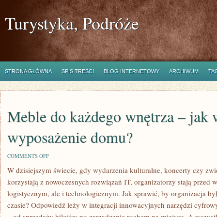
Turystyka, Podróże
STRONA GŁÓWNA
SPIS TREŚCI
BLOG INTERNETOWY
ARCHIWUM
TA
Meble do każdego wnętrza – jak 
wyposażenie domu?
ON
COMMENTS OFF
MEBLE
W dzisiejszym świecie, gdy wydarzenia kulturalne, koncerty czy zw
DO
KAŻDEGO
korzystają z nowoczesnych rozwiązań IT, organizatorzy stają przed 
WNĘTRZA
–
logistycznym, ale i technologicznym. Jak sprawić, by organizacja był
JAK
czasie? Odpowiedź leży w integracji innowacyjnych narzędzi cyfrowy
WYBRAĆ
IDEALNE
– od sprzedaży biletów po zarządzanie ruchem na miejscu. A wszystk