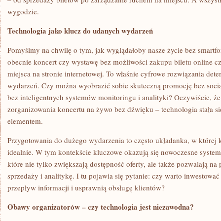
WYPOSAŻENIE
wygodzie.
DOMU?
Technologia jako klucz do udanych wydarzeń
Pomyślmy na chwilę o tym, jak wyglądałoby nasze życie bez smartf
obecnie koncert czy wystawę bez możliwości zakupu biletu online c
miejsca na stronie internetowej. To właśnie cyfrowe rozwiązania dete
wydarzeń. Czy można wyobrazić sobie skuteczną promocję bez socia
bez inteligentnych systemów monitoringu i analityki? Oczywiście, że 
zorganizowania koncertu na żywo bez dźwięku – technologia stała s
elementem.
Przygotowania do dużego wydarzenia to często układanka, w której 
idealnie. W tym kontekście kluczowe okazują się nowoczesne system
które nie tylko zwiększają dostępność oferty, ale także pozwalają n
sprzedaży i analitykę. I tu pojawia się pytanie: czy warto inwestować
przepływ informacji i usprawnią obsługę klientów?
Obawy organizatorów – czy technologia jest niezawodna?