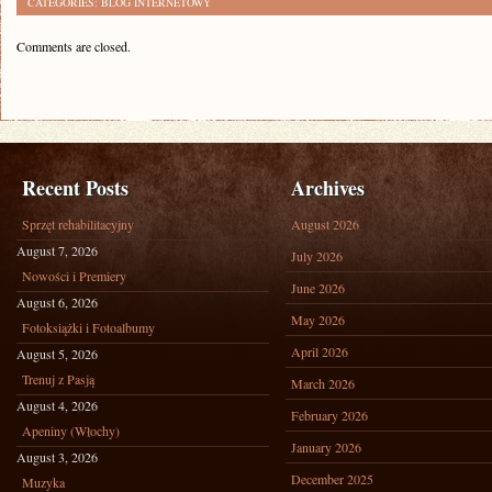
CATEGORIES:
BLOG INTERNETOWY
Comments are closed.
Recent Posts
Archives
Sprzęt rehabilitacyjny
August 2026
August 7, 2026
July 2026
Nowości i Premiery
June 2026
August 6, 2026
May 2026
Fotoksiążki i Fotoalbumy
April 2026
August 5, 2026
Trenuj z Pasją
March 2026
August 4, 2026
February 2026
Apeniny (Włochy)
January 2026
August 3, 2026
December 2025
Muzyka