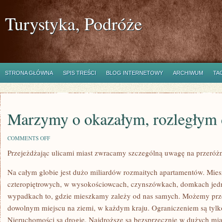
Turystyka, Podróże
STRONA GŁÓWNA
SPIS TREŚCI
BLOG INTERNETOWY
ARCHIWUM
TA
Marzymy o okazałym, rozległym
ON
COMMENTS OFF
MARZYMY
Przejeżdżając ulicami miast zwracamy szczególną uwagę na przeróż
O
OKAZAŁYM,
ROZLEGŁYM
Na całym globie jest dużo miliardów rozmaitych apartamentów. Mi
DOMU
czteropiętrowych, w wysokościowcach, czynszówkach, domkach jed
wypadkach to, gdzie mieszkamy zależy od nas samych. Możemy prz
dowolnym miejscu na ziemi, w każdym kraju. Ograniczeniem są tylko
Nieruchomości są drogie. Najdroższe są bezsprzecznie w dużych mia