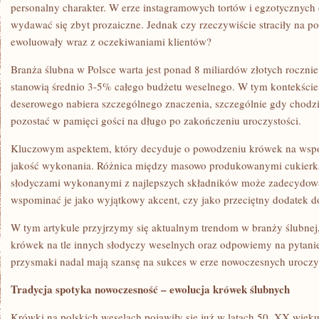
personalny charakter. W erze instagramowych tortów i egzotycznyc
wydawać się zbyt prozaiczne. Jednak czy rzeczywiście straciły na p
ewoluowały wraz z oczekiwaniami klientów?
Branża ślubna w Polsce warta jest ponad 8 miliardów złotych rocznie
stanowią średnio 3-5% całego budżetu weselnego. W tym kontekści
deserowego nabiera szczególnego znaczenia, szczególnie gdy chodzi
pozostać w pamięci gości na długo po zakończeniu uroczystości.
Kluczowym aspektem, który decyduje o powodzeniu krówek na współ
jakość wykonania. Różnica między masowo produkowanymi cukierka
słodyczami wykonanymi z najlepszych składników może zadecydowa
wspominać je jako wyjątkowy akcent, czy jako przeciętny dodatek d
W tym artykule przyjrzymy się aktualnym trendom w branży ślubnej
krówek na tle innych słodyczy weselnych oraz odpowiemy na pytanie,
przysmaki nadal mają szansę na sukces w erze nowoczesnych uroczys
Tradycja spotyka nowoczesność – ewolucja krówek ślubnych
Krówki na polskich weselach pojawiły się już w latach 50. XX wieku