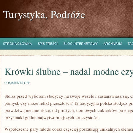
Turystyka, Podróże
STRONA GŁÓWNA
SPIS TREŚCI
BLOG INTERNETOWY
ARCHIWUM
TA
Krówki ślubne – nadal modne czy
ON
COMMENTS OFF
KRÓWKI
ŚLUBNE
Stoisz przed wyborem słodyczy na swoje wesele i zastanawiasz się, 
–
NADAL
pomysł, czy może relikt przeszłości? Ta tradycyjna polska słodycz pr
MODNE
CZY
prawdziwą metamorfozę, od prostych, domowych cukierków po elega
JUŻ
przysmaki godne najwytworniejszych uroczystości.
NIE?
Współczesne pary młode coraz częściej poszukują unikalnych elemen