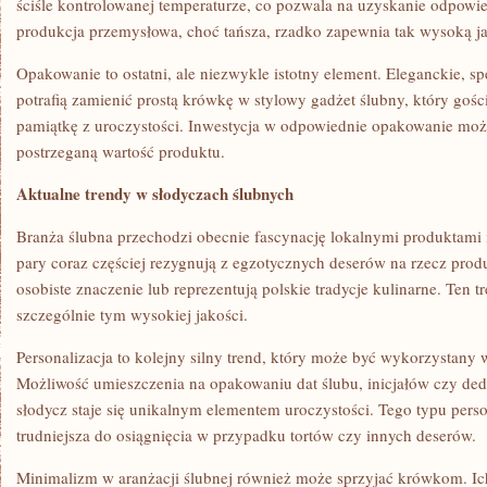
ściśle kontrolowanej temperaturze, co pozwala na uzyskanie odpowi
produkcja przemysłowa, choć tańsza, rzadko zapewnia tak wysoką 
Opakowanie to ostatni, ale niezwykle istotny element. Eleganckie, 
potrafią zamienić prostą krówkę w stylowy gadżet ślubny, który gośc
pamiątkę z uroczystości. Inwestycja w odpowiednie opakowanie mo
postrzeganą wartość produktu.
Aktualne trendy w słodyczach ślubnych
Branża ślubna przechodzi obecnie fascynację lokalnymi produktami
pary coraz częściej rezygnują z egzotycznych deserów na rzecz prod
osobiste znaczenie lub reprezentują polskie tradycje kulinarne. Ten 
szczególnie tym wysokiej jakości.
Personalizacja to kolejny silny trend, który może być wykorzystan
Możliwość umieszczenia na opakowaniu dat ślubu, inicjałów czy dedy
słodycz staje się unikalnym elementem uroczystości. Tego typu person
trudniejsza do osiągnięcia w przypadku tortów czy innych deserów.
Minimalizm w aranżacji ślubnej również może sprzyjać krówkom. Ich