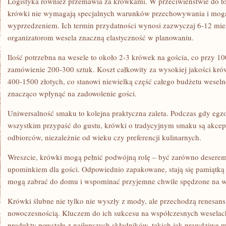
Logistyka również przemawia za krówkami. W przeciwieństwie do t
krówki nie wymagają specjalnych warunków przechowywania i mog
wyprzedzeniem. Ich termin przydatności wynosi zazwyczaj 6-12 mie
organizatorom wesela znaczną elastyczność w planowaniu.
Ilość potrzebna na wesele to około 2-3 krówek na gościa, co przy
zamówienie 200-300 sztuk. Koszt całkowity za wysokiej jakości kró
400-1500 złotych, co stanowi niewielką część całego budżetu wesel
znacząco wpłynąć na zadowolenie gości.
Uniwersalność smaku to kolejna praktyczna zaleta. Podczas gdy egz
wszystkim przypaść do gustu, krówki o tradycyjnym smaku są akcep
odbiorców, niezależnie od wieku czy preferencji kulinarnych.
Wreszcie, krówki mogą pełnić podwójną rolę – być zarówno deserem 
upominkiem dla gości. Odpowiednio zapakowane, stają się pamiątką z
mogą zabrać do domu i wspominać przyjemne chwile spędzone na w
Krówki ślubne nie tylko nie wyszły z mody, ale przechodzą renesans 
nowoczesnością. Kluczem do ich sukcesu na współczesnych weselach
produkty powstałe z najlepszych składników, takich jak prawdziwe ma