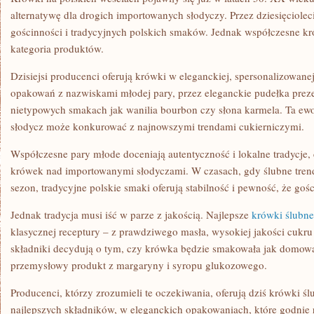
alternatywę dla drogich importowanych słodyczy. Przez dziesięciol
gościnności i tradycyjnych polskich smaków. Jednak współczesne kró
kategoria produktów.
Dzisiejsi producenci oferują krówki w eleganckiej, spersonalizowan
opakowań z nazwiskami młodej pary, przez eleganckie pudełka prez
nietypowych smakach jak wanilia bourbon czy słona karmela. Ta ewol
słodycz może konkurować z najnowszymi trendami cukierniczymi.
Współczesne pary młode doceniają autentyczność i lokalne tradycje
krówek nad importowanymi słodyczami. W czasach, gdy ślubne trend
sezon, tradycyjne polskie smaki oferują stabilność i pewność, że go
Jednak tradycja musi iść w parze z jakością. Najlepsze
krówki ślubne
klasycznej receptury – z prawdziwego masła, wysokiej jakości cukru 
składniki decydują o tym, czy krówka będzie smakowała jak domowa 
przemysłowy produkt z margaryny i syropu glukozowego.
Producenci, którzy zrozumieli te oczekiwania, oferują dziś krówki 
najlepszych składników, w eleganckich opakowaniach, które godnie 