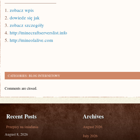
———————————
1.
zobacz wpis
2.
dowiedz się jak
3.
zobacz szczegóły
4.
http://minecraftserverslist.info
5.
http://mineolalive.com
CATEGORIES:
BLOG INTERNETOWY
Comments are closed.
Recent Posts
Archives
Przepisy na śniadania
August 2026
August 8, 2026
July 2026