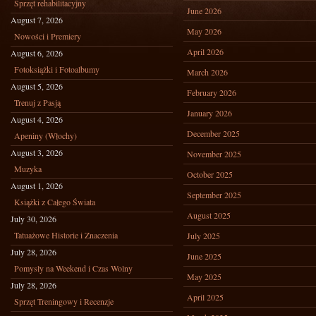
Sprzęt rehabilitacyjny
June 2026
August 7, 2026
May 2026
Nowości i Premiery
April 2026
August 6, 2026
Fotoksiążki i Fotoalbumy
March 2026
August 5, 2026
February 2026
Trenuj z Pasją
January 2026
August 4, 2026
December 2025
Apeniny (Włochy)
August 3, 2026
November 2025
Muzyka
October 2025
August 1, 2026
September 2025
Książki z Całego Świata
August 2025
July 30, 2026
Tatuażowe Historie i Znaczenia
July 2025
July 28, 2026
June 2025
Pomysły na Weekend i Czas Wolny
May 2025
July 28, 2026
April 2025
Sprzęt Treningowy i Recenzje