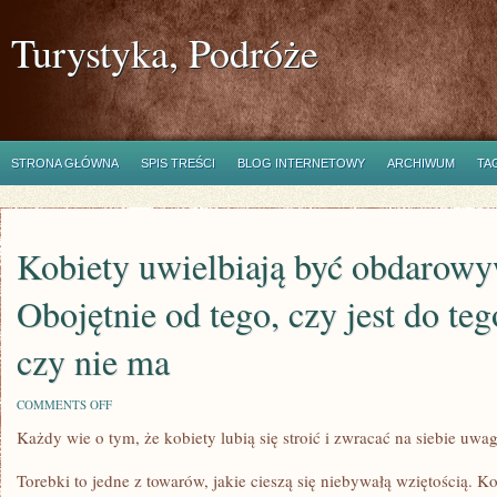
Turystyka, Podróże
STRONA GŁÓWNA
SPIS TREŚCI
BLOG INTERNETOWY
ARCHIWUM
TA
Kobiety uwielbiają być obdarow
Obojętnie od tego, czy jest do teg
czy nie ma
ON
COMMENTS OFF
KOBIETY
Każdy wie o tym, że kobiety lubią się stroić i zwracać na siebie uwa
UWIELBIAJĄ
BYĆ
OBDAROWYWANE.
Torebki to jedne z towarów, jakie cieszą się niebywałą wziętością. K
OBOJĘTNIE