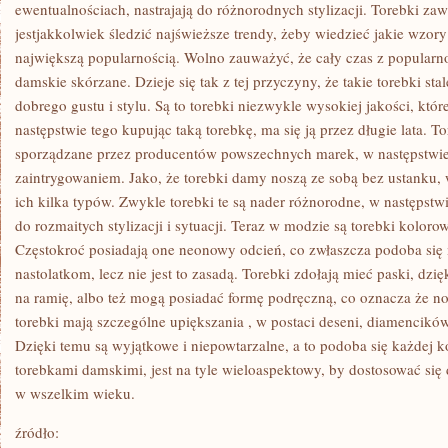
OD
ewentualnościach, nastrajają do różnorodnych stylizacji. Torebki z
TEGO,
jestjakkolwiek śledzić najświeższe trendy, żeby wiedzieć jakie wzory 
CZY
JEST
największą popularnością. Wolno zauważyć, że cały czas z popularn
DO
damskie skórzane. Dzieje się tak z tej przyczyny, że takie torebki sta
TEGO
PRZESŁANKA,
dobrego gustu i stylu. Są to torebki niezwykle wysokiej jakości, któr
CZY
NIE
następstwie tego kupując taką torebkę, ma się ją przez długie lata. 
MA
sporządzane przez producentów powszechnych marek, w następstwie t
zaintrygowaniem. Jako, że torebki damy noszą ze sobą bez ustanku, 
ich kilka typów. Zwykle torebki te są nader różnorodne, w następstw
do rozmaitych stylizacji i sytuacji. Teraz w modzie są torebki koloro
Częstokroć posiadają one neonowy odcień, co zwłaszcza podoba si
nastolatkom, lecz nie jest to zasadą. Torebki zdołają mieć paski, dzi
na ramię, albo też mogą posiadać formę podręczną, co oznacza że nos
torebki mają szczególne upiększania , w postaci deseni, diamencikó
Dzięki temu są wyjątkowe i niepowtarzalne, a to podoba się każdej k
torebkami damskimi, jest na tyle wieloaspektowy, by dostosować się 
w wszelkim wieku.
źródło: