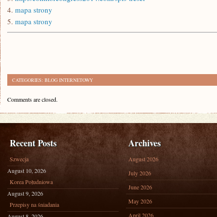
4.
mapa strony
5.
mapa strony
CATEGORIES:
BLOG INTERNETOWY
Comments are closed.
Recent Posts
Archives
Szwecja
August 2026
August 10, 2026
July 2026
Korea Południowa
June 2026
August 9, 2026
May 2026
Przepisy na śniadania
April 2026
August 8, 2026