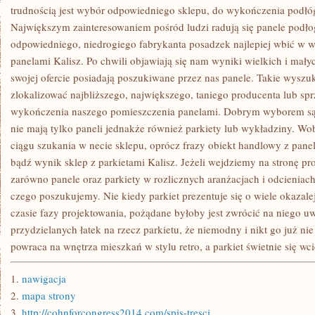
JAKI
trudnością jest wybór odpowiedniego sklepu, do wykończenia podł
ODNAWIA
Największym zainteresowaniem pośród ludzi radują się panele podł
BĄDŹ
odpowiedniego, niedrogiego fabrykanta posadzek najlepiej wbić w w
panelami Kalisz. Po chwili objawiają się nam wyniki wielkich i mały
swojej ofercie posiadają poszukiwane przez nas panele. Takie wysz
zlokalizować najbliższego, największego, taniego producenta lub s
wykończenia naszego pomieszczenia panelami. Dobrym wyborem są s
nie mają tylko paneli jednakże również parkiety lub wykładziny. W
ciągu szukania w necie sklepu, oprócz frazy obiekt handlowy z panela
bądź wynik sklep z parkietami Kalisz. Jeżeli wejdziemy na stronę p
zarówno panele oraz parkiety w rozlicznych aranżacjach i odcieniach
czego poszukujemy. Nie kiedy parkiet prezentuje się o wiele okazale
czasie fazy projektowania, pożądane byłoby jest zwrócić na niego u
przydzielanych łatek na rzecz parkietu, że niemodny i nikt go już n
powraca na wnętrza mieszkań w stylu retro, a parkiet świetnie się wcie
1.
nawigacja
2.
mapa strony
3.
http://cohnforcongress2014.com/spis-tresci