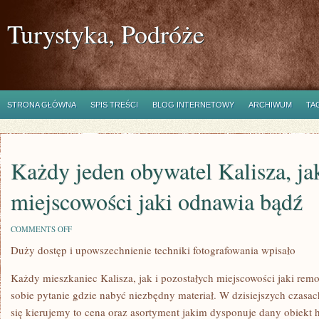
Turystyka, Podróże
STRONA GŁÓWNA
SPIS TREŚCI
BLOG INTERNETOWY
ARCHIWUM
TA
Każdy jeden obywatel Kalisza, jak
miejscowości jaki odnawia bądź
ON
COMMENTS OFF
KAŻDY
Duży dostęp i upowszechnienie techniki fotografowania wpisało
JEDEN
OBYWATEL
KALISZA,
Każdy mieszkaniec Kalisza, jak i pozostałych miejscowości jaki rem
JAK
I
sobie pytanie gdzie nabyć niezbędny materiał. W dzisiejszych czas
POZOSTAŁYCH
się kierujemy to cena oraz asortyment jakim dysponuje dany obiekt 
MIEJSCOWOŚCI