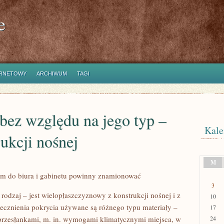
e
ERNETOWY
ARCHIWUM
TAGI
bez względu na jego typ –
Kale
rukcji nośnej
M
iem do biura i gabinetu powinny znamionować
3
rodzaj – jest wielopłaszczyznowy z konstrukcji nośnej i z
10
tecznienia pokrycia używane są różnego typu materiały –
17
przesłankami, m. in. wymogami klimatycznymi miejsca, w
24