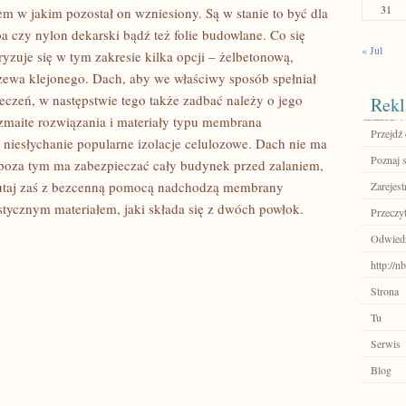
31
em w jakim pozostał on wzniesiony. Są w stanie to być dla
a czy nylon dekarski bądź też folie budowlane. Co się
« Jul
ryzuje się w tym zakresie kilka opcji – żelbetonową,
rzewa klejonego. Dach, aby we właściwy sposób spełniał
eczeń, w następstwie tego także zadbać należy o jego
Rekl
zmaite rozwiązania i materiały typu membrana
Przejdź 
 niesłychanie popularne izolacje celulozowe. Dach nie ma
Poznaj 
 poza tym ma zabezpieczać cały budynek przed zalaniem,
Tutaj zaś z bezcenną pomocą nadchodzą membrany
Zarejest
tycznym materiałem, jaki składa się z dwóch powłok.
Przeczyt
Odwied
http://
Strona
Tu
Serwis
Blog