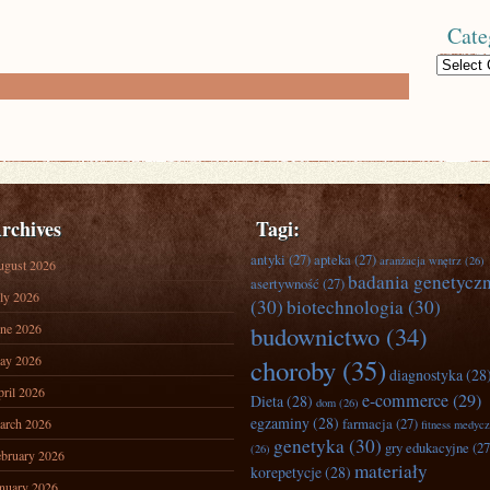
Cate
Categories
rchives
Tagi:
antyki
(27)
apteka
(27)
aranżacja wnętrz
(26)
ugust 2026
badania genetycz
asertywność
(27)
ly 2026
(30)
biotechnologia
(30)
ne 2026
budownictwo
(34)
ay 2026
choroby
(35)
diagnostyka
(28
ril 2026
e-commerce
(29)
Dieta
(28)
dom
(26)
egzaminy
(28)
farmacja
(27)
arch 2026
fitness medyc
genetyka
(30)
gry edukacyjne
(27
(26)
bruary 2026
materiały
korepetycje
(28)
nuary 2026