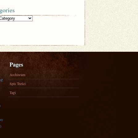
gories
Pages
Archiwum
ne
Spis Treści
Tagi
)
zny
)