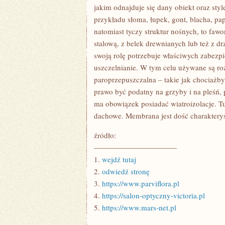
TYP
jakim odnajduje się dany obiekt oraz styl
–
przykładu słoma, łupek, gont, blacha, pap
JEST
ZŁOŻONY
natomiast tyczy struktur nośnych, to fawo
Z
KONSTRUKCJI
stalową, z belek drewnianych lub też z d
NOŚNEJ
swoją rolę potrzebuje właściwych zabezpi
uszczelnianie. W tym celu używane są ro
paroprzepuszczalna – takie jak chociażby
prawo być podatny na grzyby i na pleśń,
ma obowiązek posiadać wiatroizolacje. 
dachowe. Membrana jest dość charakterys
źródło:
———————————
1.
wejdź tutaj
2.
odwiedź stronę
3.
https://www.parviflora.pl
4.
https://salon-optyczny-victoria.pl
5.
https://www.mars-net.pl