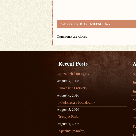
CATEGORIES:
BLOG INTERNETOWY
Comments are closed.
Recent Posts
A
Sprzęt rehabilitacyjny
A
August 7, 2026
Ju
Nowości i Premiery
Ju
August 6, 2026
M
Fotoksiążki i Fotoalbumy
Ap
August 5, 2026
Trenuj z Pasją
M
August 4, 2026
Fe
Apeniny (Włochy)
Ja