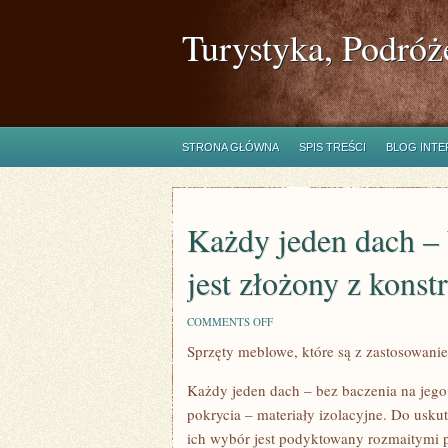
Turystyka, Podróż
STRONA GŁÓWNA
SPIS TREŚCI
BLOG INT
Każdy jeden dach – 
jest złożony z konst
ON
COMMENTS OFF
KAŻDY
Sprzęty meblowe, które są z zastosowan
JEDEN
DACH
–
Każdy jeden dach – bez baczenia na jego 
BEZ
WZGLĘDU
pokrycia – materiały izolacyjne. Do usku
NA
ich wybór jest podyktowany rozmaitymi 
JEGO