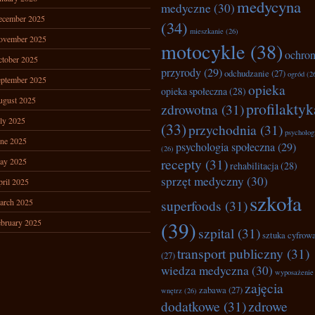
medycyna
medyczne
(30)
ecember 2025
(34)
mieszkanie
(26)
ovember 2025
motocykle
(38)
ochro
tober 2025
przyrody
(29)
odchudzanie
(27)
ogród
(2
ptember 2025
opieka
opieka społeczna
(28)
ugust 2025
profilaktyk
zdrowotna
(31)
ly 2025
(33)
przychodnia
(31)
psycholog
ne 2025
psychologia społeczna
(29)
(26)
recepty
(31)
ay 2025
rehabilitacja
(28)
sprzęt medyczny
(30)
ril 2025
szkoła
arch 2025
superfoods
(31)
bruary 2025
(39)
szpital
(31)
sztuka cyfrow
transport publiczny
(31)
(27)
wiedza medyczna
(30)
wyposażenie
zajęcia
zabawa
(27)
wnętrz
(26)
dodatkowe
(31)
zdrowe