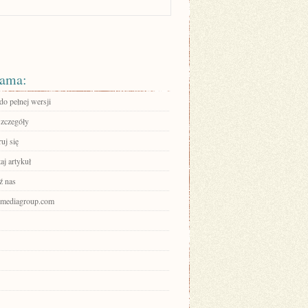
ama:
do pełnej wersji
szczegóły
ruj się
aj artykuł
ź nas
nbmediagroup.com