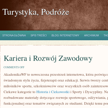
Turystyka, Podróże
STRONA GŁÓWNA
SPIS TREŚCI
BLOG INTERNETOWY
ARCHIWUM
TA
Kariera i Rozwój Zawodowy
ON
COMMENTS OFF
KARIERA
AkademikaWF to nowoczesna przestrzeń internetowa, która poświęcona
I
ROZWÓJ
świadomym stylu życia, fizjoterapii oraz edukacji. Serwis tworzy ce
ZAWODOWY
miłośników sportu, szkoleniowców oraz wszystkich osób zaintereso
Ciekawe kategorie to
Historia i Ciekawostki
i Sporty i Dyscypliny. N
rozbudowane materiały dotyczące rozwoju sportowego, odżywiania, ps
funkcjonalnej oraz tematów związanych ze studiami. Dzięki temu por